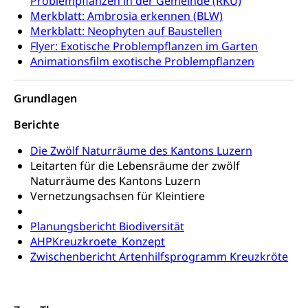
Problempflanzen in der Gemeinde (RKU)
Kindertagesstätte, Spielgruppe, Tagesmutter,
Merkblatt: Ambrosia erkennen (BLW)
Schulliste
Fachstelle Hochschulbildung
Freiwilliges Kindergarten Jahr
Merkblatt: Neophyten auf Baustellen
Heilpädagogische Schulen
Flyer: Exotische Problempflanzen im Garten
Kinderbetreuung
Animationsfilm exotische Problempflanzen
Freiwilliger Schulsport
Freiwilliges Kindergarten Jahr
Gesundheit und Soziales
Grundlagen
Frühe Sprachförderung
Konsumentenschutz
Kindergarten & Basisstufe
Berichte
Konsumentenrechte, Produktsicherheit,
Frühe Förderung
Die Zwölf Naturräume des Kantons Luzern
Preisüberwachung, Preisüberwacher,
Konsumentenorganisation, parallele Einfuhr,
Leitarten für die Lebensräume der zwölf
regionale Erschöpfung, nationale Erschöpfung,
Naturräume des Kantons Luzern
internationale Erschöpfung, Preisabsprache, Kartell,
Vernetzungsachsen für Kleintiere
Cassis-deDijon-Prinzip
Planungsbericht Biodiversität
Lebensmittelkontrolle und
Krankenversicherung
AHPKreuzkroete_Konzept
Verbraucherschutz
Zwischenbericht Artenhilfsprogramm Kreuzkröte
Unfallversicherung, Berufsunfallversicherung,
Krankheit, Unfall, Prämienverbilligung,
Krankenkasse