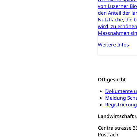
zentras (Bet
von Luzerner Bi
den Anteil der l
Persönliches
Nutzfläche, die 
wird, zu erhöhen
Zivilstand
Massnahmen sin
Geburt, Heirat, E
Weitere Infos
Zivilstandsw
Adoption
Adoptivkind, Ado
Adoption
Aufenthaltsbe
Oft gesucht
Niederlassungsb
Dokumente u
Meldung Sch
Amt für Migr
Ausweise und
Registrierun
Reisepass, Ident
Landwirtschaft 
Jagdausweis,
Einbürgerung
Centralstrasse 3
Reisepass, Id
Postfach
Nationalität, St