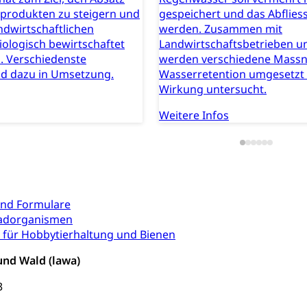
rieb und Unterhalt LU, OW, NW, ZG)
Strassenverkehrsam
oprodukten zu steigern und
gespeichert und das Abflies
andwirtschaftlichen
werden. Zusammen mit
biologisch bewirtschaftet
Landwirtschaftsbetrieben 
. Verschiedenste
werden verschiedene Mass
d dazu in Umsetzung.
Wasserretention umgesetzt
Wirkung untersucht.
he, Partnerschaft, Tod, Zivilstandsamt, Zivilstandsregiste
Weitere Infos
esen
ptiveltern, Adoptionsvermittlung, Adoptionsverfahren, elterliche G
willigungen
ewilligung, Aufenthalt, Niederlassung, Wohnsitz
nd Formulare
adorganismen
ation
 Bescheinigungen
g für Hobbytierhaltung und Bienen
itätskarte, Visum, Geburtsurkunde
und Wald (lawa)
 Fischereiausweis
Strafregisterauszug bestellen
Waffe
3
entitätskarte
Strassenverkehrsamt (Führerausweis, Fah
aatsangehörigkeit, Staatsbürgerschaft, Bürgerrecht, Erwerb des Bü