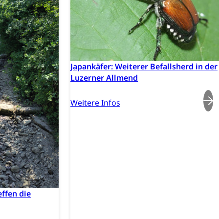
Pensionskasse, erste Säule, zweite Säule, dritte Säule,
rung
S Luzern)
AHV-Beiträge (WAS Luzern)
Japankäfer: Weiterer Befallsherd in der
AHV-Altersrente (WAS Luzern)
Behinderung, Erwerbsunfähigkeit, Behinderte
Luzerner Allmend
Weitere Infos
Denkmalpflege
ffen die