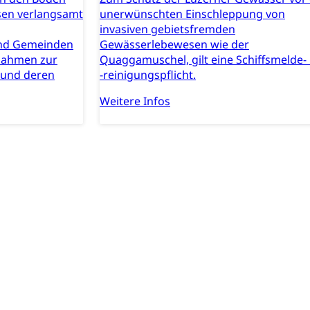
t
Verkehr und Infrastruktur vif
Kantonsstrassen
sen verlangsamt
unerwünschten Einschleppung von
invasiven gebietsfremden
und Gemeinden
Gewässerlebewesen wie der
nahmen zur
Quaggamuschel, gilt eine Schiffsmelde-
 und deren
-reinigungspflicht.
Weitere Infos
ewalt, elterliche Sorge
n, Sprengstoffe und Pyrotechnik
rzeugausweis)
Namensänderungen
rgerrechts, Verlust des Bürgerrechts,