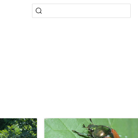
)
allversicherung
eit
ion, Tabakprävention, Primärprävention,
ndheitsförderung
Prävention (Polizei)
icherung, Krankenversicherung, Unfallversicherung,
(WAS Luzern)
Existenzsicherung - Sozialhilfe
takt
sicherung (WAS Luzern)
gigkeit, Suchtkrankheit, Drogenabhängige,
ientendossier