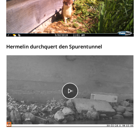
Suchtprävention
Kranken- und Unfallversicherung
Sucht und Drogen
Gesundheitsversorgung
(gruezi.lu.ch)
Drogenabhängigkeit, Drogensucht,
Medikamentenabhängigkeit,
Krankenversicherung (WAS Luzern)
Arzneimittelabhängigkeit, Suchtkrankheit,
Existenzsicherung - Sozialhilfe
Drogenabhängige, Drogensüchtige,
Betäubungsmittel, Suchtmittel, Psychopharmaka
Hermelin durchquert den Spurentunnel
Soziales und Gesellschaft (Dienststelle)
Fachstelle Sucht Region Luzern
Gesundheitsversorgung
Opferhilfe
Drogen (Polizei)
Gesundheitsversorgung, Spital, Pflegeinitiative,
Arbeitslosenversicherung (WAS Luzern)
Ambulant vor stationär, AVOS, Patientendossier
Sucht
Invalidenversicherung (WAS Luzern)
Gesundheitsversorgung
AHV / IV
Soziale Sicherheit
Altersrente, Invalidenrente, Witwenrente,
Sozialversicherung, Vorsorgeeinrichtung,
Pensionskasse, erste Säule, zweite Säule, dritte
Säule, Hilflosenentschädigung,
Ergänzungsleistungen, Altersvorsorge,
Todesfallversicherung