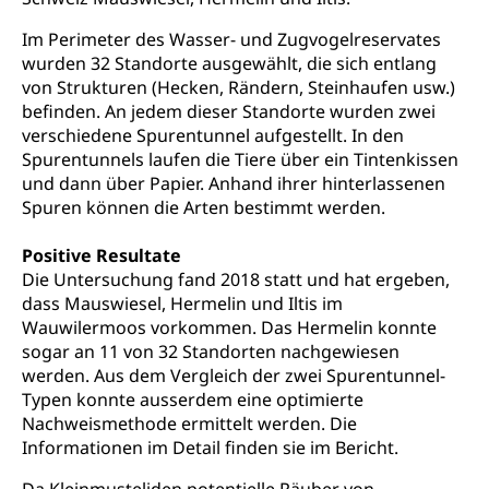
Hochschulen)
Früherziehung
Im Perimeter des Wasser- und Zugvogelreservates
Schuldienste
swissuniversities
Vorschule
wurden 32 Standorte ausgewählt, die sich entlang
Betreuungsangebote
von Strukturen (Hecken, Rändern, Steinhaufen usw.)
Universität Luzern
Kindergarten, Kinderkrippe, Krippe, Kinderhort,
befinden. An jedem dieser Standorte wurden zwei
Kindertagesstätte, Spielgruppe, Tagesmutter,
Schulliste
Fachstelle Hochschulbildung
Freiwilliges Kindergarten Jahr
verschiedene Spurentunnel aufgestellt. In den
Heilpädagogische Schulen
Spurentunnels laufen die Tiere über ein Tintenkissen
Kinderbetreuung
und dann über Papier. Anhand ihrer hinterlassenen
Freiwilliger Schulsport
Spuren können die Arten bestimmt werden.
Freiwilliges Kindergarten Jahr
Gesundheit und Soziales
Frühe Sprachförderung
Positive Resultate
Konsumentenschutz
Die Untersuchung fand 2018 statt und hat ergeben,
Kindergarten & Basisstufe
dass Mauswiesel, Hermelin und Iltis im
Konsumentenrechte, Produktsicherheit,
Frühe Förderung
Wauwilermoos vorkommen. Das Hermelin konnte
Preisüberwachung, Preisüberwacher,
sogar an 11 von 32 Standorten nachgewiesen
Konsumentenorganisation, parallele Einfuhr,
werden. Aus dem Vergleich der zwei Spurentunnel-
regionale Erschöpfung, nationale Erschöpfung,
internationale Erschöpfung, Preisabsprache, Kartell,
Typen konnte ausserdem eine optimierte
Cassis-deDijon-Prinzip
Nachweismethode ermittelt werden. Die
Informationen im Detail finden sie im Bericht.
Lebensmittelkontrolle und
Krankenversicherung
Verbraucherschutz