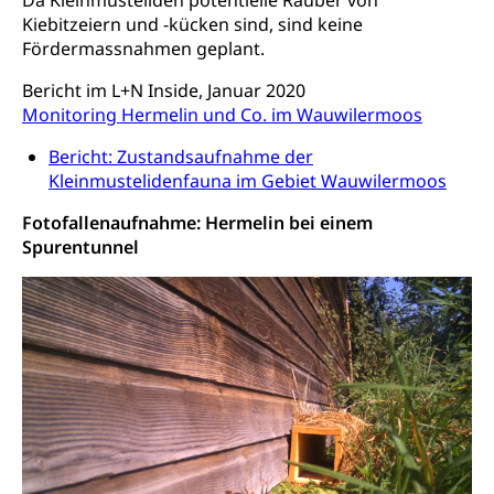
Da Kleinmusteliden potentielle Räuber von
Unfallversicherung, Berufsunfallversicherung,
Kiebitzeiern und -kücken sind, sind keine
Krankheit, Unfall, Prämienverbilligung,
Fördermassnahmen geplant.
Krankenkasse
Bericht im L+N Inside, Januar 2020
Krankenversicherung (WAS Luzern)
Lebensmittelsicherheit
Monitoring Hermelin und Co. im Wauwilermoos
Prämienverbilligung (WAS Luzern)
sichere Lebensmittel, Lebensmittelkontrolle,
Bericht: Zustandsaufnahme der
Lebensmittelhygiene, Produktesicherheit
Obligatorische Krankenversicherung (WAS
Kleinmustelidenfauna im Gebiet Wauwilermoos
Luzern)
Trinkwasser
Prävention
Fotofallenaufnahme: Hermelin bei einem
Kranken- und Unfallversicherung
Lebensmittel
Spurentunnel
Gesundheitsvorsorge, Wellness, Unfallverhütung,
Suchtprävention, Alkoholprävention,
Tabakprävention, Primärprävention,
Sekundärprävention, Tertiärprävention
Darmkrebsvorsorge
Soziale Sicherheit
Kantonales Tabakpräventionsprogramm
Sozialversicherungen, Sozialpolitik,
Arbeitslosenversicherung,
Gesundheitsförderung
Mutterschaftsversicherung, Krankenversicherung,
Unfallversicherung, Invalidenversicherung,
Prävention (Polizei)
Sozialhilfe