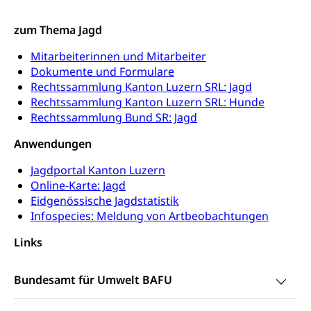
Zivilrecht, Zivilrechtspflege, Gerichtsverfahren
Gleichstellung Menschen mit
zum Thema Jagd
Bezirksgerichte: Aufgaben und Verfahren
Behinderungen
Betreibung und Konkurs
Mitarbeiterinnen und Mitarbeiter
Kosten im Zivilprozess
Schlichtungsbehörde Gleichstellung
Bankrott, Schulden, Zahlungsunfähigkeit, Pfändung
Dokumente und Formulare
Rechtssammlung Kanton Luzern SRL: Jagd
Schulden (gruezi.lu.ch)
Demokratie
Rechtssammlung Kanton Luzern SRL: Hunde
Betreibungsämter
Regierungsform, Stimm- und Wahlrecht,
Rechtssammlung Bund SR: Jagd
Stimmrecht, Abstimmungen, Wahlen, politische
Betreibungsverfahren
Parteien, Grundfreiheiten, Pluralismus
Anwendungen
Konkursämter
Jagdportal Kanton Luzern
Volksrechte
Kantonale Steuern
Online-Karte: Jagd
Finanzausgleich, Einkommenssteuer, Kopfsteuer,
Eidgenössische Jagdstatistik
Personalsteuer, Haushaltssteuer, Vermögenssteuer,
Infospecies: Meldung von Artbeobachtungen
Verrechnungssteuer, Quellensteuer,
Grundstückgewinnsteuer, Liegenschaftssteuer,
Links
Handänderungssteuer, Grundsteuer, Kirchensteuer,
Gewerbesteuer, Vergnügungssteuer,
Reklameplakatsteuer, Verkehrssteuer,
Bundesamt für Umwelt BAFU
Erbschaftssteuer, Schenkungssteuer, Gewinn- und
Kapitalsteuer