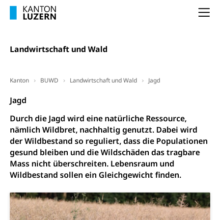
Inklusion im Sport
Ergänzungsleistungen (EL) (WAS Luzern)
Na
Menschen mit Behinderungen
Kultur und Medien
AHV-Altersrente (WAS Luzern)
IV-Leistungen (WAS Luzern)
Landwirtschaft und Wald
Archive und Bibliotheken
Bücher, Bundesarchiv, Landesbibliothek
Kanton
BUWD
Landwirtschaft und Wald
Jagd
Staatsarchiv Luzern
Kulturelle Einrichtungen
Jagd
Zentral- und Hochschulbibliothek
Museen, Theater, Bibliotheken
Durch die Jagd wird eine natürliche Ressource,
Archiv der Denkmalpflege
Dienststelle Kultur
Kulturförderung
nämlich Wildbret, nachhaltig genutzt. Dabei wird
der Wildbestand so reguliert, dass die Populationen
Kunst & Kultur (Luzern Tourismus)
Kulturpolitik, Sprachförderung, Denkmalpflege,
kulturelles Angebot, Kulturerbe, kulturelles Erbe,
gesund bleiben und die Wildschäden das tragbare
Nachwuchsförderung, Vermittlung, Selektive
Mass nicht überschreiten. Lebensraum und
Förderung, Kulturausschreibungen, Kulturpreis,
Wildbestand sollen ein Gleichgewicht finden.
Werkbeitrag, Produktionsbeitrag, Recherche,
Bildende Kunst, Angewandte Kunst, Theater/Tanz,
Musik, Entwicklung, Programmbeiträge,
Filmförderung, Regionale Förderfonds,
Werkankäufe, Kunstankäufe, Kunst und Bau, Schule