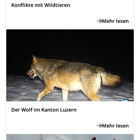
Reisepass, Identitätskarte, Visum, Geburtsurkunde
Konflikte mit Wildtieren
Jagdausweis, Fischereiausweis
Einbürgerung
Strafregisterauszug bestellen
Nationalität, Staatsangehörigkeit,
Staatsbürgerschaft, Bürgerrecht, Erwerb des
Waffen, Sprengstoffe und Pyrotechnik
Bürgerrechts, Verlust des Bürgerrechts,
Einbürgerungsverfahren
Reisepass, Identitätskarte
Einbürgerungen
Geburt
Strassenverkehrsamt (Führerausweis,
Fahrzeugausweis)
Geburtsurkunde, Geburtsschein, Geburtsanzeige
Namensänderungen
Familienzulagen (WAS Luzern)
Kinder und Jugendliche
Schwangerschaft / Geburt (gruezi.lu.ch)
Mündigkeit, Kindesschutz, Jugendschutz
Kinder- und Jugendförderung
Pflege / Pflegeheim
Der Wolf im Kanton Luzern
Psychische Gesundheit
Hauspflege, spitalexterne Pflege, Spitex
IV für Kinder und Jugendliche (WAS Luzern)
Betreuende Angehörige
Religion