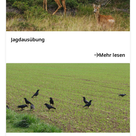
zentras (Betrieb und Unterhalt LU, OW, NW,
ZG)
Persönliches
Strassenverkehrsamt
Verkehr und Infrastruktur vif
Zivilstand
Jagdausübung
Kantonsstrassen
Geburt, Heirat, Ehe, Partnerschaft, Tod,
Zivilstandsamt, Zivilstandsregiste
Zivilstandswesen
Adoption
Adoptivkind, Adoptiveltern, Adoptionsvermittlung,
Adoptionsverfahren, elterliche Gewalt, elterliche
Sorge
Adoption
Aufenthaltsbewilligungen
Niederlassungsbewilligung, Aufenthalt,
Niederlassung, Wohnsitz
Amt für Migration
Ausweise und Bescheinigungen