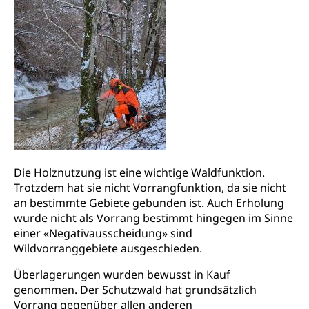
Gleichstellung Menschen mit
Bezirksgerichte: Aufgaben und Verfahren
Behinderungen
Betreibung und Konkurs
Kosten im Zivilprozess
Schlichtungsbehörde Gleichstellung
Bankrott, Schulden, Zahlungsunfähigkeit, Pfändung
Schulden (gruezi.lu.ch)
Demokratie
Betreibungsämter
Regierungsform, Stimm- und Wahlrecht,
Stimmrecht, Abstimmungen, Wahlen, politische
Betreibungsverfahren
Parteien, Grundfreiheiten, Pluralismus
Konkursämter
Volksrechte
Kantonale Steuern
Die Holznutzung ist eine wichtige Waldfunktion.
Finanzausgleich, Einkommenssteuer, Kopfsteuer,
Trotzdem hat sie nicht Vorrangfunktion, da sie nicht
Personalsteuer, Haushaltssteuer, Vermögenssteuer,
an bestimmte Gebiete gebunden ist. Auch Erholung
Verrechnungssteuer, Quellensteuer,
Grundstückgewinnsteuer, Liegenschaftssteuer,
wurde nicht als Vorrang bestimmt hingegen im Sinne
Handänderungssteuer, Grundsteuer, Kirchensteuer,
einer «Negativausscheidung» sind
Gewerbesteuer, Vergnügungssteuer,
Wildvorranggebiete ausgeschieden.
Reklameplakatsteuer, Verkehrssteuer,
Erbschaftssteuer, Schenkungssteuer, Gewinn- und
Überlagerungen wurden bewusst in Kauf
Kapitalsteuer
genommen. Der Schutzwald hat grundsätzlich
Vorrang gegenüber allen anderen