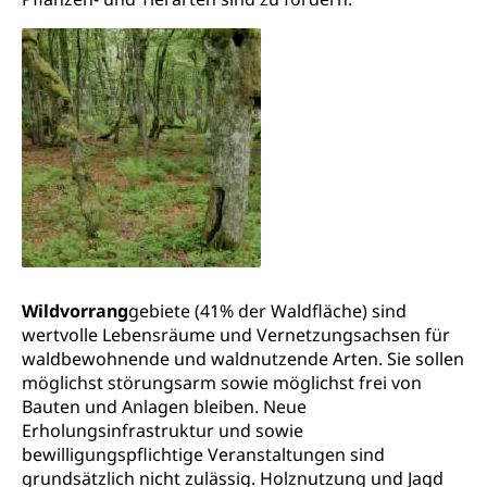
Jagdausweis, Fischereiausweis
Einbürgerung
Strafregisterauszug bestellen
Nationalität, Staatsangehörigkeit,
Staatsbürgerschaft, Bürgerrecht, Erwerb des
Waffen, Sprengstoffe und Pyrotechnik
Bürgerrechts, Verlust des Bürgerrechts,
Einbürgerungsverfahren
Reisepass, Identitätskarte
Einbürgerungen
Geburt
Strassenverkehrsamt (Führerausweis,
Fahrzeugausweis)
Geburtsurkunde, Geburtsschein, Geburtsanzeige
Namensänderungen
Familienzulagen (WAS Luzern)
Kinder und Jugendliche
Schwangerschaft / Geburt (gruezi.lu.ch)
Mündigkeit, Kindesschutz, Jugendschutz
Wild
vorrang
gebiete (41% der Waldfläche) sind
wertvolle Lebensräume und Vernetzungsachsen für
Kinder- und Jugendförderung
Pflege / Pflegeheim
waldbewohnende und waldnutzende Arten. Sie sollen
Psychische Gesundheit
Hauspflege, spitalexterne Pflege, Spitex
möglichst störungsarm sowie möglichst frei von
Bauten und Anlagen bleiben. Neue
IV für Kinder und Jugendliche (WAS Luzern)
Betreuende Angehörige
Religion
Erholungsinfrastruktur und sowie
bewilligungspflichtige Veranstaltungen sind
Pflegeheimliste und freie Pflegeplätze
Kirche, Gottesdienst, Seelsorge,
grundsätzlich nicht zulässig. Holznutzung und Jagd
Religionsgemeinschaft