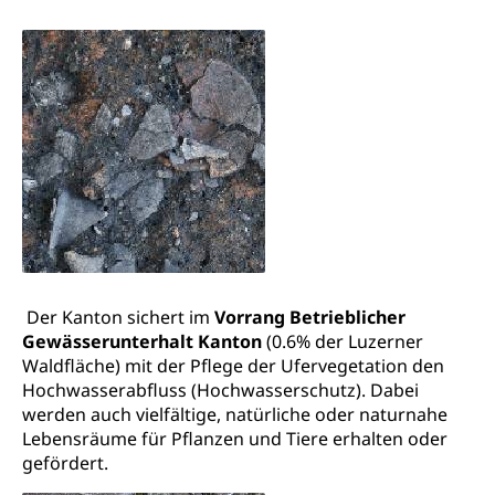
Waffentragen, Selbstverteidigung
Waffen, Sprengstoffe und Pyrotechnik
Zivildienst
Militärdienst
Bundesamt für Zivildienst ZIVI
Zivilschutz
Erwerbsausfallentschädigung (WAS Luzern)
Schutzdienstpflicht, Schutzraum,
Schutzraumbaupflicht
Zivilschutz
Staat und Recht
Der Kanton sichert im
Vorrang Betrieblicher
Gewässerunterhalt Kanton
(0.6% der Luzerner
Gleichstellung von Frau und Mann
Waldfläche) mit der Pflege der Ufervegetation den
Hochwasserabfluss (Hochwasserschutz). Dabei
Diskriminierung, Gleichstellungsbüro, Mobbing
werden auch vielfältige, natürliche oder naturnahe
Lebensräume für Pflanzen und Tiere erhalten oder
Gleichstellung aller Geschlechter und
Zivilverfahren
gefördert.
Lebensformen
Zivilrecht, Zivilrechtspflege, Gerichtsverfahren