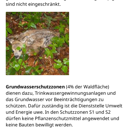
Betreuung von Angehörigen (WAS Luzern)
sind nicht eingeschränkt.
Religionsvielfalt Im Kanton Luzern (unilu)
Sport
Religion (gruezi.lu.ch)
Freizeitaktivitäten, Schulsport, Spitzensport,
Breitensport, Jugend und Sport, Sportanlagen
Olympiateam Kanton Luzern
Tiere
Offene Sporthallen
Haustiere, Heimtiere, Wildtiere, Veterinärmedizin,
Tiermedizin, Tierarzt, Tierschutz, Jagd, Fischerei,
Gesundheitsförderung
Viehzucht
Jugend+Sport
Tierschutz
Todesfall
Freiwilliger Schulsport
Hobbytierhaltung und Bienen
Bestattung, Beerdigung, Testament, Erbrecht,
Grundwasserschutzzonen
(4% der Waldfläche)
Erbschaft, Todesschein, Todesanzeige,
Sportförderung
Veterinärdienst
dienen dazu, Trinkwassergewinnungsanlagen und
Zivilstandsamt, Erben, Erbenliste
das Grundwasser vor Beeinträchtigungen zu
Wildtiere
Ärztliche Todesbescheinigung
schützen. Dafür zuständig ist die Dienststelle Umwelt
Halten von Wildtieren
und Energie uwe. In den Schutzzonen S1 und S2
Sicherheit
dürfen keine Pflanzenschutzmittel angewendet und
Haltung Heimtiere
keine Bauten bewilligt werden.