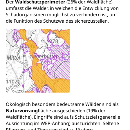
Der
Waldschutzperimeter
(26% der Waldfläche)
ZG)
umfasst die Wälder, in welchen die Entwicklung von
Persönliches
Schadorganismen möglichst zu verhindern ist, um
Strassenverkehrsamt
die Funktion des Schutzwaldes sicherzustellen.
Verkehr und Infrastruktur vif
Zivilstand
Kantonsstrassen
Geburt, Heirat, Ehe, Partnerschaft, Tod,
Zivilstandsamt, Zivilstandsregiste
Zivilstandswesen
Adoption
Adoptivkind, Adoptiveltern, Adoptionsvermittlung,
Adoptionsverfahren, elterliche Gewalt, elterliche
Sorge
Adoption
Aufenthaltsbewilligungen
Niederlassungsbewilligung, Aufenthalt,
Niederlassung, Wohnsitz
Ökologisch besonders bedeutsame Wälder sind als
Naturvorrang
fläche ausgeschieden (19% der
Amt für Migration
Ausweise und Bescheinigungen
Waldfläche). Eingriffe sind aufs Schutzziel (generelle
Ausrichtung im WEP-Anhang) auszurichten. Seltene
Reisepass, Identitätskarte, Visum, Geburtsurkunde
Pflanzen- und Tierarten sind zu fördern.