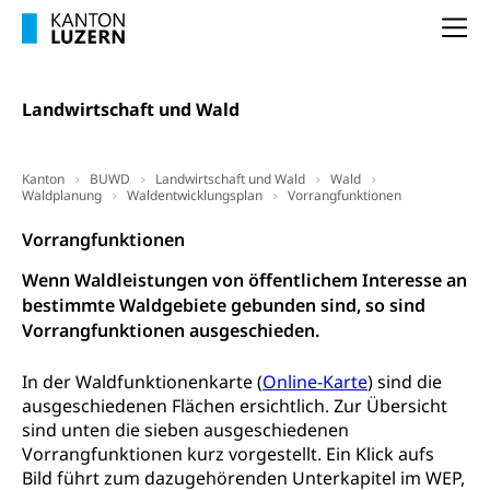
Ergänzungsleistungen (EL) (WAS Luzern)
Menschen mit Behinderungen
Kultur und Medien
Na
AHV-Altersrente (WAS Luzern)
IV-Leistungen (WAS Luzern)
Archive und Bibliotheken
Landwirtschaft und Wald
Bücher, Bundesarchiv, Landesbibliothek
Staatsarchiv Luzern
Kulturelle Einrichtungen
Kanton
BUWD
Landwirtschaft und Wald
Wald
Waldplanung
Waldentwicklungsplan
Vorrangfunktionen
Zentral- und Hochschulbibliothek
Museen, Theater, Bibliotheken
Vorrangfunktionen
Archiv der Denkmalpflege
Dienststelle Kultur
Kulturförderung
Wenn Waldleistungen von öffentlichem Interesse an
Kunst & Kultur (Luzern Tourismus)
Kulturpolitik, Sprachförderung, Denkmalpflege,
bestimmte Waldgebiete gebunden sind, so sind
kulturelles Angebot, Kulturerbe, kulturelles Erbe,
Vorrangfunktionen ausgeschieden.
Nachwuchsförderung, Vermittlung, Selektive
Förderung, Kulturausschreibungen, Kulturpreis,
Werkbeitrag, Produktionsbeitrag, Recherche,
In der Waldfunktionenkarte (
Online-Karte
) sind die
Bildende Kunst, Angewandte Kunst, Theater/Tanz,
ausgeschiedenen Flächen ersichtlich. Zur Übersicht
Musik, Entwicklung, Programmbeiträge,
sind unten die sieben ausgeschiedenen
Filmförderung, Regionale Förderfonds,
Vorrangfunktionen kurz vorgestellt. Ein Klick aufs
Werkankäufe, Kunstankäufe, Kunst und Bau, Schule
Bild führt zum dazugehörenden Unterkapitel im WEP,
und Kultur, Kulturgesuche, Kulturvermittlung