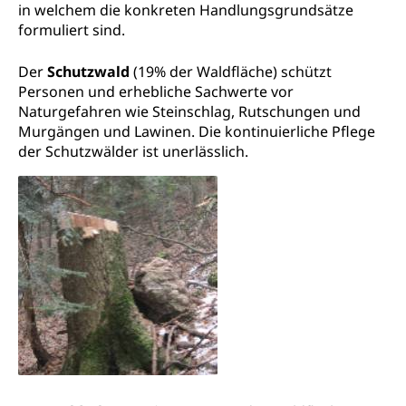
in welchem die konkreten Handlungsgrundsätze
Kulturförderung und Vermittlung
formuliert sind.
Angebote für Schulklassen
Mobilität
Der
Schutzwald
(19% der Waldfläche) schützt
Zentralschweizer Filmförderung
Personen und erhebliche Sachwerte vor
Naturgefahren wie Steinschlag, Rutschungen und
Schiene und öffentlicher Verkehr
Murgängen und Lawinen. Die kontinuierliche Pflege
Schienenverkehr, Zugverkehr, Bahnverkehr,
der Schutzwälder ist unerlässlich.
Transportmittel, öffentlicher Verkehr
Verkehrsverbund Luzern VVL
Schifffahrt
Öffentlicher Verkehr Luzern Mobil
Schiffsverkehr, Binnenschifffahrt, Seeschifffahrt,
Flussschifffahrt
Schifffahrt (Strassenverkehrsamt)
Strasse
Autoverkehr, Lastwagenverkehr, Schwerverkehr,
leistungsabhängige Schwerverkehrsabgabe,
Langsamverkehr, Transportmittel, Auto, Motorrad,
Individualverkehr
zentras (Betrieb und Unterhalt LU, OW, NW,