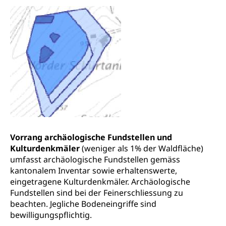
Hunde
Armee
Militär, Militärdienst, Militärdienstpflicht,
Wehrpflicht, Berufssoldat, Militärdienstverweigerer,
Dienstverweigerer, Militärdienstverweigerung,
Wehrpflichtersatz, Wehrpflichtersatzabgabe
Militär
Bevölkerungsschutz
Schweizer Armee
Katastrophenschutz, Katastrophenhilfe, Polizei,
Feuerwehr, Gesundheitswesen, technische Betriebe,
Erwerbsausfallentschädigung (WAS Luzern)
Alarmierung, Sirenentest
Kantonaler Führungsstab
Polizei
Vorrang archäologische Fundstellen und
Ordnungskräfte, Sicherheit, öffentliche Ordnung
Kulturdenkmäler
(weniger als 1% der Waldfläche)
umfasst archäologische Fundstellen gemäss
Polizei
Versorgung
kantonalem Inventar sowie erhaltenswerte,
eingetragene Kulturdenkmäler. Archäologische
Vorratshaltung, Vorrat
Fundstellen sind bei der Feinerschliessung zu
beachten. Jegliche Bodeneingriffe sind
Wasserversorgung
Waffen
bewilligungspflichtig.
Waffenerwerbsschein, Waffenschein, Waffenbüro,