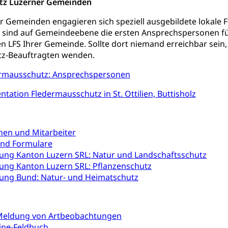
tz Luzerner Gemeinden
tschädigung (WAS Luzern)
AHV-Hinterlassenenrente (WA
er Gemeinden engagieren sich speziell ausgebildete lokale
e sind auf Gemeindeebene die ersten Ansprechspersonen fü
stelle AHV/IV
Ergänzungsleistungen (EL) (WAS Luzern)
ng, körperliche Behinderung, geistige Behinderung, psychische 
den LFS Ihrer Gemeinde. Sollte dort niemand erreichbar sei
n (WAS Luzern)
tz-Beauftragten wenden.
 Sport
Menschen mit Behinderungen
ermausschutz: Ansprechspersonen
en
ation Fledermausschutz in St. Ottilien, Buttisholz
ibliotheken
rchiv, Landesbibliothek
nen und Mitarbeiter
 Luzern
Zentral- und Hochschulbibliothek
Archiv der 
richtungen
nd Formulare
ng Kanton Luzern SRL: Natur und Landschaftsschutz
, Bibliotheken
ng Kanton Luzern SRL: Pflanzenschutz
ng Bund: Natur- und Heimatschutz
Kultur
Kunst & Kultur (Luzern Tourismus)
ng
prachförderung, Denkmalpflege, kulturelles Angebot, Kulturerbe, k
urausschreibungen, Kulturpreis, Werkbeitrag, Produktionsbeitrag
 Meldung von Artbeobachtungen
usik, Entwicklung, Programmbeiträge, Filmförderung, Regionale F
line-Feldbuch