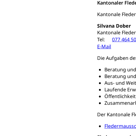
Kantonaler Fled
Trinkwasser
Prävention
Kantonale Fleder
Gesundheitsvors
Sekundärprävent
Silvana Dober
Kantonale Flede
Darmkrebsvo
Soziale Sicher
Tel:
077 464 50
Suchtpräven
E-Mail
Sozialversicheru
Invalidenversich
Die Aufgaben de
Kranken- und 
Sucht und Dr
Beratung und
Soziales und 
Drogenabhängigk
Beratung und
Drogensüchtige,
Aus- und Wei
Invalidenver
Laufende Erw
Fachstelle S
Gesundheitsv
Öffentlichkeit
Zusammenarbei
Gesundheitsverso
Der Kantonale Fl
Gesundheits
AHV / IV
Fledermaussc
Altersrente, Inv
Hilflosenentsch