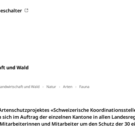
on der Schweizer Hochschulen)
eschalter
ities
Universität Luzern
Fachstelle Hochschulbildung
nderkrippe, Krippe, Kinderhort, Kindertagesstätte, Spielgruppe, Ta
uung
Freiwilliges Kindergarten Jahr
Frühe Sprachförd
rung
Soziales
schutz
ft und Wald
te, Produktsicherheit, Preisüberwachung, Preisüberwacher, Konsu
ionale Erschöpfung, internationale Erschöpfung, Preisabsprache, K
andwirtschaft und Wald
Natur
Arten
Fauna
kontrolle und Verbraucherschutz
cherung
ng, Berufsunfallversicherung, Krankheit, Unfall, Prämienverbillig
rtenschutzprojektes «Schweizerische Koordinationsstel
sich im Auftrag der einzelnen Kantone in allen Landesr
cherung (WAS Luzern)
Prämienverbilligung (WAS Luzern
icherheit
Mitarbeiterinnen und Mitarbeiter um den Schutz der 30 
he Krankenversicherung (WAS Luzern)
Kranken- und Unf
ttel, Lebensmittelkontrolle, Lebensmittelhygiene, Produktesicherh