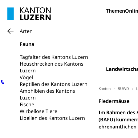
(Dachorganisati
Themen
Onlin
swissunivers
Vorschule
Kindergarten, Ki
Arten
Kinderbetre
Fauna
Frühe Förde
Gesundheit und 
Tagfalter des Kantons Luzern
Heuschrecken des Kantons
Konsumenten
Landwirtscha
Luzern
Vögel
Konsumentenrech
Reptilien des Kantons Luzern
Erschöpfung, nat
Kanton
BUWD
L
Amphibien des Kantons
Lebensmittel
Luzern
Krankenversi
Fledermäuse
Fische
Unfallversicheru
Wirbellose Tiere
Im Rahmen des A
Libellen des Kantons Luzern
(BAFU) kümmern 
Krankenversi
Lebensmittels
ehrenamtlichen 
Obligatorisc
sichere Lebensmi