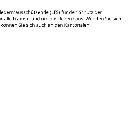
S Luzern)
AHV-Beiträge (WAS Luzern)
 Fledermausschützende (LFS) für den Schutz der
r alle Fragen rund um die Fledermaus. Wenden Sie sich
AHV-Altersrente (WAS Luzern)
Behinderung, Erwerbsunfähigkeit, Behinderte
n, können Sie sich auch an den Kantonalen
Denkmalpflege
ulturelles Erbe, Nachwuchsförderung, Vermittlung, Selektive
, Recherche, Bildende Kunst, Angewandte Kunst,
örderfonds, Werkankäufe, Kunstankäufe, Kunst und Bau,