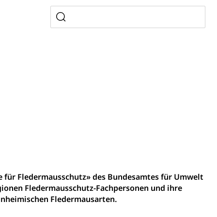
gesmutter, Freiwilliges Kindergarten Jahr
erung
Kindergarten & Basisstufe
mentenorganisation, parallele Einfuhr, regionale
artell, Cassis-deDijon-Prinzip
ung, Krankenkasse
le für Fledermausschutz» des Bundesamtes für Umwelt
egionen Fledermausschutz-Fachpersonen und ihre
)
einheimischen Fledermausarten.
allversicherung
eit