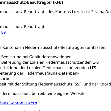
ermausschutz-Beauftragter (KFB)
Lebensmittel
mausschutz-Beauftragte des Kantons Luzern ist Silvana Do
orge, Wellness, Unfallverhütung, Suchtprävention, Alkoholprävent
ion, Tertiärprävention
rmausschutz-Beauftragte
rsorge
Kantonales Tabakpräventionsprogramm
Gesu
heit
 89
tion
Gesundheitsversorgung
ngen, Sozialpolitik, Arbeitslosenversicherung, Mutterschaftsvers
erung, Sozialhilfe
s Kantonalen Fledermausschutz-Beauftragten umfassen:
Unfallversicherung (gruezi.lu.ch)
Krankenversicherung 
ogen
 Begleitung bei Gebäuderenovationen
Gesellschaft (Dienststelle)
Opferhilfe
Arbeitslosenver
eit, Drogensucht, Medikamentenabhängigkeit, Arzneimittelabhän
 Betreuung der Lokalen Fledermausschützenden LFS
 Betäubungsmittel, Suchtmittel, Psychopharmaka
terbildung der Lokalen Fledermausschützenden LFS
sicherung (WAS Luzern)
Soziale Sicherheit
eiterung der Fledermausfauna-Datenbank
ucht Region Luzern
Drogen (Polizei)
Sucht
ersorgung
sarbeit
t mit der Stiftung Fledermausschutz (SSF) und der Koordi
rgung, Spital, Pflegeinitiative, Ambulant vor stationär, AVOS, Pat
edermausschutz betreibt eine eigene Website.
versorgung
hutz Kanton Luzern
alidenrente, Witwenrente, Sozialversicherung, Vorsorgeeinrichtung, 
ädigung, Ergänzungsleistungen, Altersvorsorge, Todesfallversiche