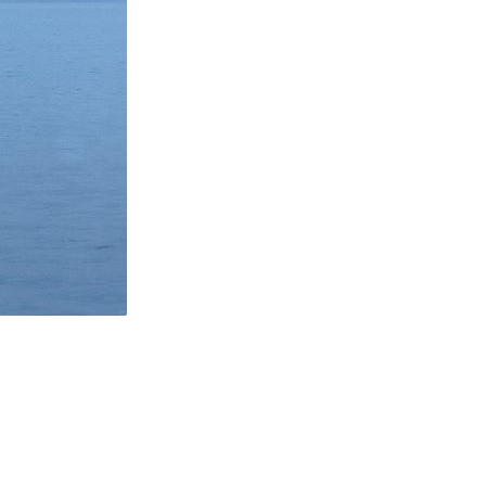
erung
Jugend+Sport
Freiwilliger Schulsport
, Jagd, Fischerei, Viehzucht
ere
Halten von Wildtieren
Haltung Heimtiere
, Zivilstandsamt, Erben, Erbenliste
tverweigerer, Dienstverweigerer, Militärdienstverweigerung,
n)
hnische Betriebe, Alarmierung, Sirenentest