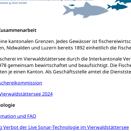
Kultur
Kunst & Kultur (Luzern Tourismus)
ng
prachförderung, Denkmalpflege, kulturelles Angebot, Kulturerbe, k
urausschreibungen, Kulturpreis, Werkbeitrag, Produktionsbeitrag
usik, Entwicklung, Programmbeiträge, Filmförderung, Regionale F
 Zusammenarbeit
r, Kulturgesuche, Kulturvermittlung
ine kantonalen Grenzen. Jedes Gewässer ist fischereiwirtscha
ung und Vermittlung
Angebote für Schulklassen
Zentr
, Nidwalden und Luzern bereits 1892 einheitlich die Fische
ischerei im Vierwaldstättersee durch die Interkantonale Ve
78 gemeinsam bewirtschaftet und beaufsichtigt. Die Fische
fentlicher Verkehr
eten je einen Kanton. Als Geschäftsstelle amtet die Diensts
 Zugverkehr, Bahnverkehr, Transportmittel, öffentlicher Verkehr
ischereikommission
bund Luzern VVL
Öffentlicher Verkehr Luzern Mobil
 Vierwaldstättersee 2024
innenschifffahrt, Seeschifffahrt, Flussschifffahrt
nologie
(Strassenverkehrsamt)
ormation und FAQ
stwagenverkehr, Schwerverkehr, leistungsabhängige Schwerverkehr
 Verbot der Live Sonar-Technologie im Vierwaldstättersee
r