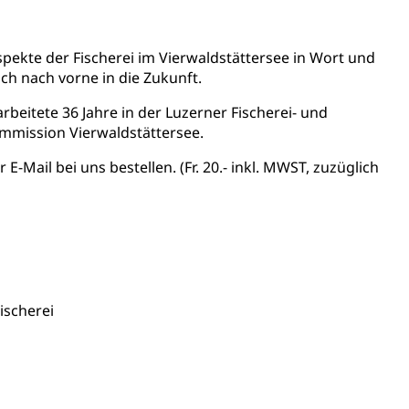
t
Verkehr und Infrastruktur vif
Kantonsstrassen
ekte der Fischerei im Vierwaldstättersee in Wort und
uch nach vorne in die Zukunft.
rbeitete 36 Jahre in der Luzerner Fischerei- und
mmission Vierwaldstättersee.
E-Mail bei uns bestellen. (Fr. 20.- inkl. MWST, zuzüglich
ewalt, elterliche Sorge
ischerei
n, Sprengstoffe und Pyrotechnik