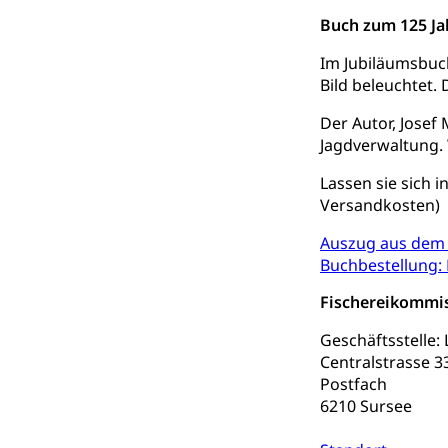
Buch zum 125 Ja
zentras (Bet
Im Jubiläumsbuch
Persönliches
Bild beleuchtet.
Der Autor, Josef 
Zivilstand
Jagdverwaltung. 
Geburt, Heirat, E
Lassen sie sich i
Versandkosten)
Zivilstandsw
Adoption
Auszug aus dem
Adoptivkind, Ado
Buchbestellung:
Adoption
Aufenthaltsbe
Fischereikommis
Niederlassungsb
Geschäftsstelle:
Centralstrasse 3
Amt für Migr
Ausweise und
Postfach
Reisepass, Ident
6210 Sursee
Jagdausweis,
Einbürgerung