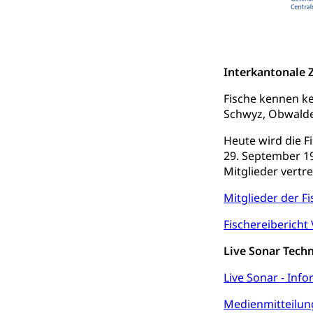
Dienststelle 
Kulturförderu
Kulturpolitik, S
Förderung, Kult
Theater/Tanz, M
Interkantonale
Schule und Kultu
Fische kennen ke
Kulturförder
Schwyz, Obwalden
Mobilität
Heute wird die F
29. September 19
Schiene und öf
Mitglieder vertr
Schienenverkehr,
Mitglieder der F
Verkehrsver
Schifffahrt
Fischereibericht
Schiffsverkehr, B
Live Sonar Tech
Schifffahrt 
Strasse
Live Sonar - Inf
Autoverkehr, La
Medienmitteilung
Individualverkeh