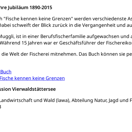
hre Jubiläum 1890-2015
rieb und Unterhalt LU, OW, NW, ZG)
Strassenverkehrsam
 "Fische kennen keine Grenzen" werden verschiedenste Asp
 Dabei schweift der Blick zurück in die Vergangenheit und a
Muggli, ist in einer Berufsfischerfamilie aufgewachsen und a
Während 15 Jahren war er Geschäftsführer der Fischereiko
he, Partnerschaft, Tod, Zivilstandsamt, Zivilstandsregiste
n die Welt der Fischerei mitnehmen. Das Buch können sie per 
esen
 Buch
ptiveltern, Adoptionsvermittlung, Adoptionsverfahren, elterliche G
 Fische kennen keine Grenzen
willigungen
sion Vierwaldstättersee
ewilligung, Aufenthalt, Niederlassung, Wohnsitz
 Landwirtschaft und Wald (lawa), Abteilung Natur, Jagd und F
3
ation
 Bescheinigungen
itätskarte, Visum, Geburtsurkunde
 Fischereiausweis
Strafregisterauszug bestellen
Waffe