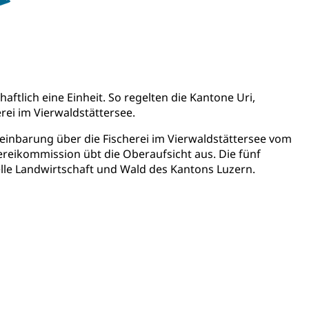
ulturelles Erbe, Nachwuchsförderung, Vermittlung, Selektive
, Recherche, Bildende Kunst, Angewandte Kunst,
örderfonds, Werkankäufe, Kunstankäufe, Kunst und Bau,
ftlich eine Einheit. So regelten die Kantone Uri,
alschweizer Filmförderung
rei im Vierwaldstättersee.
reinbarung über die Fischerei im Vierwaldstättersee vom
reikommission übt die Oberaufsicht aus. Die fünf
telle Landwirtschaft und Wald des Kantons Luzern.
sabgabe, Langsamverkehr, Transportmittel, Auto, Motorrad,