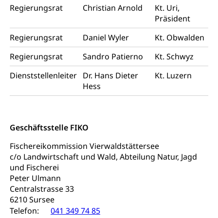
Freiwilliges Kindergarten Jahr
Gesundheit und Soziales
Regierungsrat
Christian Arnold
Kt. Uri,
Präsident
Frühe Sprachförderung
Konsumentenschutz
Kindergarten & Basisstufe
Regierungsrat
Daniel Wyler
Kt. Obwalden
Konsumentenrechte, Produktsicherheit,
Frühe Förderung
Regierungsrat
Sandro Patierno
Kt. Schwyz
Preisüberwachung, Preisüberwacher,
Konsumentenorganisation, parallele Einfuhr,
Dienststellenleiter
Dr. Hans Dieter
Kt. Luzern
regionale Erschöpfung, nationale Erschöpfung,
internationale Erschöpfung, Preisabsprache, Kartell,
Hess
Cassis-deDijon-Prinzip
Lebensmittelkontrolle und
Krankenversicherung
Verbraucherschutz
Geschäftsstelle FIKO
Unfallversicherung, Berufsunfallversicherung,
Krankheit, Unfall, Prämienverbilligung,
Fischereikommission Vierwaldstättersee
Krankenkasse
c/o Landwirtschaft und Wald, Abteilung Natur, Jagd
und Fischerei
Krankenversicherung (WAS Luzern)
Lebensmittelsicherheit
Peter Ulmann
Prämienverbilligung (WAS Luzern)
sichere Lebensmittel, Lebensmittelkontrolle,
Centralstrasse 33
Lebensmittelhygiene, Produktesicherheit
6210 Sursee
Obligatorische Krankenversicherung (WAS
Telefon:
041 349 74 85
Luzern)
Trinkwasser