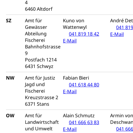
4
Drogen (Polizei)
Gesundheitsversorgung, Spital, Pflegeinitiative,
Arbeitslosenversicherung (WAS Luzern)
6460 Altdorf
Ambulant vor stationär, AVOS, Patientendossier
Sucht
Invalidenversicherung (WAS Luzern)
SZ
Amt für
Kuno von
André Det
Gesundheitsversorgung
AHV / IV
Gewässer
Wattenwyl
041 819
Soziale Sicherheit
Abteilung
041 819 18 42
E-Mail
Altersrente, Invalidenrente, Witwenrente,
Fischerei
E-Mail
Sozialversicherung, Vorsorgeeinrichtung,
Bahnhofstrasse
Pensionskasse, erste Säule, zweite Säule, dritte
9
Säule, Hilflosenentschädigung,
Ergänzungsleistungen, Altersvorsorge,
Postfach 1214
Todesfallversicherung
6431 Schwyz
Hilfslosenentschädigung (WAS Luzern)
Behinderung
NW
Amt für Justiz
Fabian Bieri
Jagd und
041 618 44 80
AHV-Hinterlassenenrente (WAS Luzern)
Körperbehinderung, körperliche Behinderung,
Fischerei
E-Mail
geistige Behinderung, psychische Behinderung,
AHV-Beiträge (WAS Luzern)
Kreuzstrasse 2
Erwerbsunfähigkeit, Behinderte
6371 Stans
Informationsstelle AHV/IV
Inklusion im Sport
OW
Amt für
Alain Schmutz
Armin vo
Ergänzungsleistungen (EL) (WAS Luzern)
Menschen mit Behinderungen
Landwirtschaft
Deschwa
041 666 63 83
Kultur und Medien
AHV-Altersrente (WAS Luzern)
und Umwelt
041 666
E-Mail