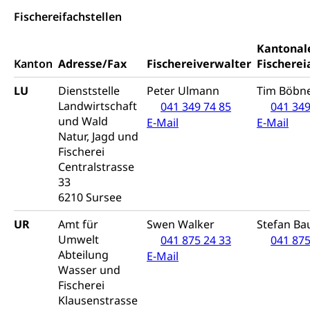
Prävention
Fischereifachstellen
Kranken- und Unfallversicherung
Lebensmittel
Gesundheitsvorsorge, Wellness, Unfallverhütung,
Suchtprävention, Alkoholprävention,
Kantonal
Tabakprävention, Primärprävention,
Sekundärprävention, Tertiärprävention
Kanton
Adresse/Fax
Fischereiverwalter
Fischerei
LU
Dienststelle
Peter Ulmann
Tim Böbn
Darmkrebsvorsorge
Soziale Sicherheit
Landwirtschaft
041 349 74 85
041 349
Kantonales Tabakpräventionsprogramm
Sozialversicherungen, Sozialpolitik,
und Wald
E-Mail
E-Mail
Arbeitslosenversicherung,
Natur, Jagd und
Gesundheitsförderung
Mutterschaftsversicherung, Krankenversicherung,
Fischerei
Unfallversicherung, Invalidenversicherung,
Prävention (Polizei)
Centralstrasse
Sozialhilfe
33
Suchtprävention
6210 Sursee
Kranken- und Unfallversicherung
Sucht und Drogen
Gesundheitsversorgung
(gruezi.lu.ch)
Drogenabhängigkeit, Drogensucht,
UR
Amt für
Swen Walker
Stefan B
Medikamentenabhängigkeit,
Krankenversicherung (WAS Luzern)
Umwelt
041 875 24 33
041 875
Arzneimittelabhängigkeit, Suchtkrankheit,
Abteilung
E-Mail
Existenzsicherung - Sozialhilfe
Drogenabhängige, Drogensüchtige,
Wasser und
Betäubungsmittel, Suchtmittel, Psychopharmaka
Soziales und Gesellschaft (Dienststelle)
Fischerei
Klausenstrasse
Fachstelle Sucht Region Luzern
Gesundheitsversorgung
Opferhilfe