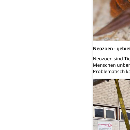
Raumdatenp
Neozoen - gebie
Neozoen sind Tier
Menschen unbeme
Problematisch ka