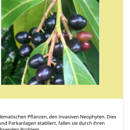
ierung
rauszug, Kriminalität
PD)
schutz
tzbehörden im Kanton Luzern
ematischen Pflanzen, den invasiven Neophyten. Dies
nd Parkanlagen etabliert, fallen sie durch ihren
schutz (GEO-Portal rawi)
Boden
achsenden Problem.