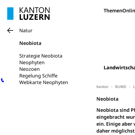
Hunde
Bestattung, Beer
Themen
Onlin
Ärztliche To
Natur
Sicherheit
Neobiota
Armee
Strategie Neobiota
Militär, Militärd
Neophyten
Wehrpflichtersa
Landwirtscha
Neozoen
Regelung Schiffe
Militär
Sch
Bevölkerungs
Webkarte Neophyten
Kanton
BUWD
L
Katastrophenschu
Neobiota
Kantonaler 
Polizei
Neobiota sind P
Ordnungskräfte,
eingebracht wur
ein. Einige aber
Polizei
Versorgung
daher möglichst
Vorratshaltung, 