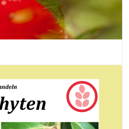
Konkursämter
sche Parteien, Grundfreiheiten, Pluralismus
 Vermögenssteuer, Verrechnungssteuer, Quellensteuer,
, Kirchensteuer, Gewerbesteuer, Vergnügungssteuer,
- und Kapitalsteuer
ion
ehrsamt
Beschwerdestelle Spitäler