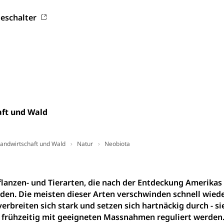
digung, Testament, Erbrecht, Erbschaft, Todesschein, Todesanzeige
eschalter
desbescheinigung
ienst, Militärdienstpflicht, Wehrpflicht, Berufssoldat, Militärdiens
tz, Wehrpflichtersatzabgabe
ft und Wald
weizer Armee
Erwerbsausfallentschädigung (WAS Luzer
schutz
andwirtschaft und Wald
Natur
Neobiota
tz, Katastrophenhilfe, Polizei, Feuerwehr, Gesundheitswesen, tec
Führungsstab
flanzen- und Tierarten, die nach der Entdeckung Amerikas
 Sicherheit, öffentliche Ordnung
den. Die meisten dieser Arten verschwinden schnell wiede
 verbreiten sich stark und setzen sich hartnäckig durch - 
 frühzeitig mit geeigneten Massnahmen reguliert werden
Vorrat