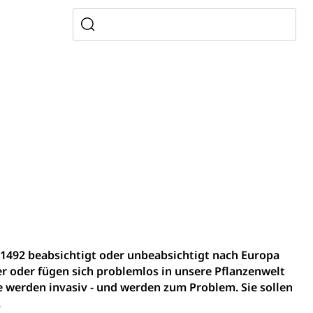
, Zivilstandsamt, Erben, Erbenliste
tverweigerer, Dienstverweigerer, Militärdienstverweigerung,
n)
hnische Betriebe, Alarmierung, Sirenentest
 1492 beabsichtigt oder unbeabsichtigt nach Europa
r oder fügen sich problemlos in unsere Pflanzenwelt
sie werden invasiv - und werden zum Problem. Sie sollen
.