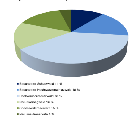
Persönliches
Strassenverkehrsamt
Verkehr und Infrastruktur vif
Zivilstand
Kantonsstrassen
Geburt, Heirat, Ehe, Partnerschaft, Tod,
Zivilstandsamt, Zivilstandsregiste
Zivilstandswesen
Adoption
Adoptivkind, Adoptiveltern, Adoptionsvermittlung,
Adoptionsverfahren, elterliche Gewalt, elterliche
Sorge
Adoption
Aufenthaltsbewilligungen
Niederlassungsbewilligung, Aufenthalt,
Niederlassung, Wohnsitz
Amt für Migration
Ausweise und Bescheinigungen
Reisepass, Identitätskarte, Visum, Geburtsurkunde