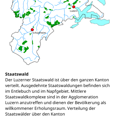
Fachstelle Sucht Region Luzern
Gesundheitsversorgung
Opferhilfe
Drogen (Polizei)
Gesundheitsversorgung, Spital, Pflegeinitiative,
Arbeitslosenversicherung (WAS Luzern)
Ambulant vor stationär, AVOS, Patientendossier
Sucht
Invalidenversicherung (WAS Luzern)
Gesundheitsversorgung
AHV / IV
Soziale Sicherheit
Altersrente, Invalidenrente, Witwenrente,
Sozialversicherung, Vorsorgeeinrichtung,
Pensionskasse, erste Säule, zweite Säule, dritte
Säule, Hilflosenentschädigung,
Ergänzungsleistungen, Altersvorsorge,
Todesfallversicherung
Staatswald
Hilfslosenentschädigung (WAS Luzern)
Behinderung
Der Luzerner Staatswald ist über den ganzen Kanton
AHV-Hinterlassenenrente (WAS Luzern)
Körperbehinderung, körperliche Behinderung,
verteilt. Ausgedehnte Staatswaldungen befinden sich
geistige Behinderung, psychische Behinderung,
im Entlebuch und im Napfgebiet. Mittlere
AHV-Beiträge (WAS Luzern)
Erwerbsunfähigkeit, Behinderte
Staatswaldkomplexe sind in der Agglomeration
Informationsstelle AHV/IV
Luzern anzutreffen und dienen der Bevölkerung als
Inklusion im Sport
willkommener Erholungsraum. Verteilung der
Ergänzungsleistungen (EL) (WAS Luzern)
Staatswälder über den Kanton
Menschen mit Behinderungen