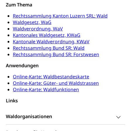
Jagdausweis, Fischereiausweis
Einbürgerung
Zum Thema
Strafregisterauszug bestellen
Nationalität, Staatsangehörigkeit,
Rechtssammlung Kanton Luzern SRL: Wald
Staatsbürgerschaft, Bürgerrecht, Erwerb des
Waffen, Sprengstoffe und Pyrotechnik
Bürgerrechts, Verlust des Bürgerrechts,
Waldgesetz, WaG
Einbürgerungsverfahren
Waldverordnung, WaV
Reisepass, Identitätskarte
Kantonales Waldgesetz, KWaG
Einbürgerungen
Geburt
Strassenverkehrsamt (Führerausweis,
Kantonale Waldverordnung, KWaV
Fahrzeugausweis)
Rechtssammlung Bund SR: Wald
Geburtsurkunde, Geburtsschein, Geburtsanzeige
Rechtssammlung Bund SR: Forstwesen
Namensänderungen
Familienzulagen (WAS Luzern)
Kinder und Jugendliche
Anwendungen
Schwangerschaft / Geburt (gruezi.lu.ch)
Mündigkeit, Kindesschutz, Jugendschutz
Online-Karte: Waldbestandeskarte
Online-Karte: Güter- und Waldstrassen
Kinder- und Jugendförderung
Pflege / Pflegeheim
Online-Karte: Waldfunktionen
Psychische Gesundheit
Hauspflege, spitalexterne Pflege, Spitex
Links
IV für Kinder und Jugendliche (WAS Luzern)
Betreuende Angehörige
Religion
Waldorganisationen
Pflegeheimliste und freie Pflegeplätze
Kirche, Gottesdienst, Seelsorge,
Religionsgemeinschaft
Betreuung von Angehörigen (WAS Luzern)