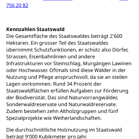
Kulturförderung und Vermittlung
756 20 82
Angebote für Schulklassen
Mobilität
Zentralschweizer Filmförderung
Kennzahlen Staatswald
Schiene und öffentlicher Verkehr
Die Gesamtfläche des Staatswaldes beträgt 2'600
Schienenverkehr, Zugverkehr, Bahnverkehr,
Hektaren. Ein grosser Teil des Staatswaldes
Transportmittel, öffentlicher Verkehr
übernimmt Schutzfunktionen, er schütz also Dörfer,
Strassen, Eisenbahnlinien und andere
Verkehrsverbund Luzern VVL
Schifffahrt
Infrastrukturen vor Steinschlag, Murgängen Lawinen
Öffentlicher Verkehr Luzern Mobil
oder Hochwasser. Oftmals sind diese Wälder in der
Schiffsverkehr, Binnenschifffahrt, Seeschifffahrt,
Flussschifffahrt
Nutzung und Pflege anspruchsvoll, da sie an steilen
Lagen vorkommen. Rund 34 Prozent der
Schifffahrt (Strassenverkehrsamt)
Strasse
Staatswaldflächen erfüllen Aufgaben zur Förderung
der Biodiversität. Das sind Naturvorrangwälder,
Autoverkehr, Lastwagenverkehr, Schwerverkehr,
Sonderwaldreservate und Naturwaldreservate.
leistungsabhängige Schwerverkehrsabgabe,
Zudem bestehen zehn Altholzgruppen und fünf
Langsamverkehr, Transportmittel, Auto, Motorrad,
Individualverkehr
Spezialprojekte wie Weiherlandschaften.
Die durchschnittliche Holznutzung im Staatswald
zentras (Betrieb und Unterhalt LU, OW, NW,
beträgt 9'000 Kubikmeter pro Jahr.
ZG)