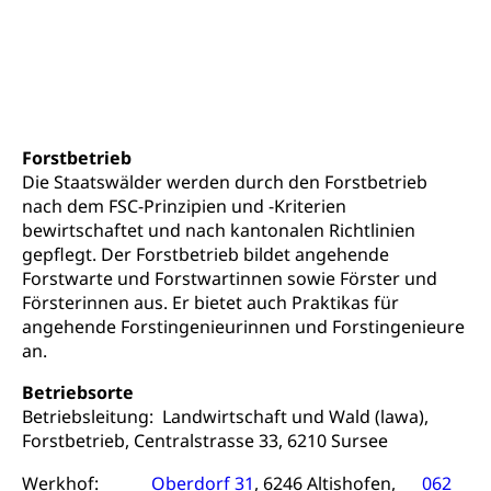
Kultur und Medien
AHV-Altersrente (WAS Luzern)
IV-Leistungen (WAS Luzern)
Archive und Bibliotheken
Bücher, Bundesarchiv, Landesbibliothek
Staatsarchiv Luzern
Kulturelle Einrichtungen
Forstbetrieb
Zentral- und Hochschulbibliothek
Museen, Theater, Bibliotheken
Die Staatswälder werden durch den Forstbetrieb
nach dem FSC-Prinzipien und -Kriterien
Archiv der Denkmalpflege
Dienststelle Kultur
Kulturförderung
bewirtschaftet und nach kantonalen Richtlinien
gepflegt. Der Forstbetrieb bildet angehende
Kunst & Kultur (Luzern Tourismus)
Kulturpolitik, Sprachförderung, Denkmalpflege,
Forstwarte und Forstwartinnen sowie Förster und
kulturelles Angebot, Kulturerbe, kulturelles Erbe,
Försterinnen aus. Er bietet auch Praktikas für
Nachwuchsförderung, Vermittlung, Selektive
Förderung, Kulturausschreibungen, Kulturpreis,
angehende Forstingenieurinnen und Forstingenieure
Werkbeitrag, Produktionsbeitrag, Recherche,
an.
Bildende Kunst, Angewandte Kunst, Theater/Tanz,
Musik, Entwicklung, Programmbeiträge,
Betriebsorte
Filmförderung, Regionale Förderfonds,
Betriebsleitung: Landwirtschaft und Wald (lawa),
Werkankäufe, Kunstankäufe, Kunst und Bau, Schule
Forstbetrieb, Centralstrasse 33, 6210 Sursee
und Kultur, Kulturgesuche, Kulturvermittlung
Werkhof:
Oberdorf 31
, 6246 Altishofen,
062