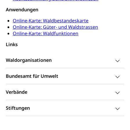
Hobbytierhaltung und Bienen
Bestattung, Beerdigung, Testament, Erbrecht,
Erbschaft, Todesschein, Todesanzeige,
Sportförderung
Anwendungen
Veterinärdienst
Zivilstandsamt, Erben, Erbenliste
Wildtiere
Online-Karte: Waldbestandeskarte
Ärztliche Todesbescheinigung
Online-Karte: Güter- und Waldstrassen
Halten von Wildtieren
Online-Karte: Waldfunktionen
Sicherheit
Haltung Heimtiere
Links
Hunde
Armee
Waldorganisationen
Militär, Militärdienst, Militärdienstpflicht,
Wehrpflicht, Berufssoldat, Militärdienstverweigerer,
Dienstverweigerer, Militärdienstverweigerung,
Bundesamt für Umwelt
Wehrpflichtersatz, Wehrpflichtersatzabgabe
Militär
Bevölkerungsschutz
Verbände
Schweizer Armee
Katastrophenschutz, Katastrophenhilfe, Polizei,
Feuerwehr, Gesundheitswesen, technische Betriebe,
Stiftungen
Erwerbsausfallentschädigung (WAS Luzern)
Alarmierung, Sirenentest
Kantonaler Führungsstab
Polizei