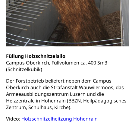
Schifffahrt (Strassenverkehrsamt)
Strasse
Autoverkehr, Lastwagenverkehr, Schwerverkehr,
leistungsabhängige Schwerverkehrsabgabe,
Langsamverkehr, Transportmittel, Auto, Motorrad,
Individualverkehr
zentras (Betrieb und Unterhalt LU, OW, NW,
ZG)
Füllung Holzschnitzelsilo
Persönliches
Campus Oberkirch, Füllvolumen ca. 400 Sm3
Strassenverkehrsamt
(Schnitzelkubik)
Verkehr und Infrastruktur vif
Zivilstand
Der Forstbetrieb beliefert neben dem Campus
Kantonsstrassen
Oberkirch auch die Strafanstalt Wauwilermoos, das
Geburt, Heirat, Ehe, Partnerschaft, Tod,
Zivilstandsamt, Zivilstandsregiste
Armeeausbildungszentrum Luzern und die
Heizzentrale in Hohenrain (BBZN, Heilpädagogisches
Zivilstandswesen
Adoption
Zentrum, Schulhaus, Kirche).
Adoptivkind, Adoptiveltern, Adoptionsvermittlung,
Video:
Holzschnitzelheitzung Hohenrain
Adoptionsverfahren, elterliche Gewalt, elterliche
Sorge