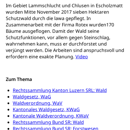
Im Gebiet Lammschlucht und Chlusen in Escholzmatt
Kinder- und Jugendförderung
Pflege / Pflegeheim
wurden Mitte November 2017 sieben Hektaren
Schutzwald durch die lawa gepflegt. In
Psychische Gesundheit
Hauspflege, spitalexterne Pflege, Spitex
Zusammenarbeit mit der Firma Rotex wurden170
IV für Kinder und Jugendliche (WAS Luzern)
Bäume ausgeflogen. Damit der Wald seine
Betreuende Angehörige
Religion
Schutzfunktionen, vor allem gegen Steinschlag,
Pflegeheimliste und freie Pflegeplätze
Kirche, Gottesdienst, Seelsorge,
wahrnehmen kann, muss er durchforstet und
Religionsgemeinschaft
verjüngt werden. Die Arbeiten sind anspruchsvoll und
Betreuung von Angehörigen (WAS Luzern)
erfordern eine exakte Planung.
Video
Religionsvielfalt Im Kanton Luzern (unilu)
Sport
Religion (gruezi.lu.ch)
Freizeitaktivitäten, Schulsport, Spitzensport,
Breitensport, Jugend und Sport, Sportanlagen
Zum Thema
Olympiateam Kanton Luzern
Tiere
Rechtssammlung Kanton Luzern SRL: Wald
Waldgesetz, WaG
Offene Sporthallen
Haustiere, Heimtiere, Wildtiere, Veterinärmedizin,
Tiermedizin, Tierarzt, Tierschutz, Jagd, Fischerei,
Waldverordnung, WaV
Gesundheitsförderung
Viehzucht
Kantonales Waldgesetz, KWaG
Kantonale Waldverordnung, KWaV
Jugend+Sport
Tierschutz
Todesfall
Rechtssammlung Bund SR: Wald
Freiwilliger Schulsport
Rechtssammlung Bund SR: Forstwesen