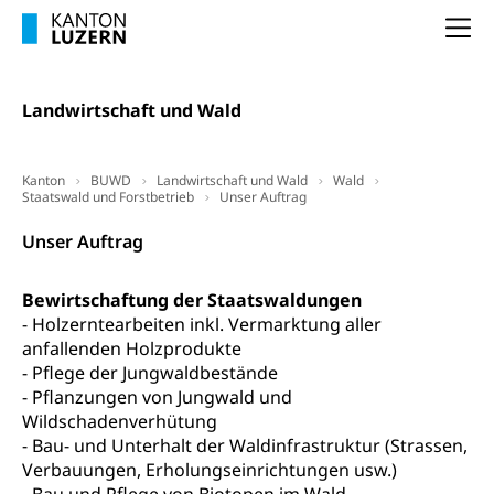
Unfallversicherung, Invalidenversicherung,
Prävention (Polizei)
Sozialhilfe
Na
Suchtprävention
Kranken- und Unfallversicherung
Sucht und Drogen
Gesundheitsversorgung
(gruezi.lu.ch)
Drogenabhängigkeit, Drogensucht,
Landwirtschaft und Wald
Medikamentenabhängigkeit,
Krankenversicherung (WAS Luzern)
Arzneimittelabhängigkeit, Suchtkrankheit,
Existenzsicherung - Sozialhilfe
Drogenabhängige, Drogensüchtige,
Kanton
BUWD
Landwirtschaft und Wald
Wald
Betäubungsmittel, Suchtmittel, Psychopharmaka
Staatswald und Forstbetrieb
Unser Auftrag
Soziales und Gesellschaft (Dienststelle)
Fachstelle Sucht Region Luzern
Gesundheitsversorgung
Unser Auftrag
Opferhilfe
Drogen (Polizei)
Gesundheitsversorgung, Spital, Pflegeinitiative,
Arbeitslosenversicherung (WAS Luzern)
Ambulant vor stationär, AVOS, Patientendossier
Bewirtschaftung der Staatswaldungen
Sucht
Invalidenversicherung (WAS Luzern)
- Holzerntearbeiten inkl. Vermarktung aller
Gesundheitsversorgung
AHV / IV
anfallenden Holzprodukte
Soziale Sicherheit
- Pflege der Jungwaldbestände
Altersrente, Invalidenrente, Witwenrente,
- Pflanzungen von Jungwald und
Sozialversicherung, Vorsorgeeinrichtung,
Wildschadenverhütung
Pensionskasse, erste Säule, zweite Säule, dritte
- Bau- und Unterhalt der Waldinfrastruktur (Strassen,
Säule, Hilflosenentschädigung,
Ergänzungsleistungen, Altersvorsorge,
Verbauungen, Erholungseinrichtungen usw.)
Todesfallversicherung