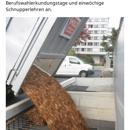
kulturelles Angebot, Kulturerbe, kulturelles Erbe,
Berufswahlerkundungstage und einwöchige
Nachwuchsförderung, Vermittlung, Selektive
Schnupperlehren an.
Förderung, Kulturausschreibungen, Kulturpreis,
Werkbeitrag, Produktionsbeitrag, Recherche,
Bildende Kunst, Angewandte Kunst, Theater/Tanz,
Musik, Entwicklung, Programmbeiträge,
Filmförderung, Regionale Förderfonds,
Werkankäufe, Kunstankäufe, Kunst und Bau, Schule
und Kultur, Kulturgesuche, Kulturvermittlung
Kulturförderung und Vermittlung
Angebote für Schulklassen
Mobilität
Zentralschweizer Filmförderung
Schiene und öffentlicher Verkehr
Schienenverkehr, Zugverkehr, Bahnverkehr,
Transportmittel, öffentlicher Verkehr
Verkehrsverbund Luzern VVL
Schifffahrt
Öffentlicher Verkehr Luzern Mobil
Schiffsverkehr, Binnenschifffahrt, Seeschifffahrt,
Flussschifffahrt