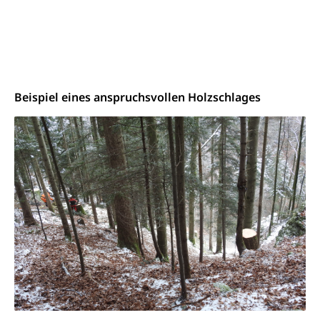
Adoption
Aufenthaltsbewilligungen
Niederlassungsbewilligung, Aufenthalt,
Niederlassung, Wohnsitz
Amt für Migration
Ausweise und Bescheinigungen
Beispiel eines anspruchsvollen Holzschlages
Reisepass, Identitätskarte, Visum, Geburtsurkunde
Jagdausweis, Fischereiausweis
Einbürgerung
Strafregisterauszug bestellen
Nationalität, Staatsangehörigkeit,
Staatsbürgerschaft, Bürgerrecht, Erwerb des
Waffen, Sprengstoffe und Pyrotechnik
Bürgerrechts, Verlust des Bürgerrechts,
Einbürgerungsverfahren
Reisepass, Identitätskarte
Einbürgerungen
Geburt
Strassenverkehrsamt (Führerausweis,
Fahrzeugausweis)
Geburtsurkunde, Geburtsschein, Geburtsanzeige
Namensänderungen
Familienzulagen (WAS Luzern)
Kinder und Jugendliche
Schwangerschaft / Geburt (gruezi.lu.ch)
Mündigkeit, Kindesschutz, Jugendschutz