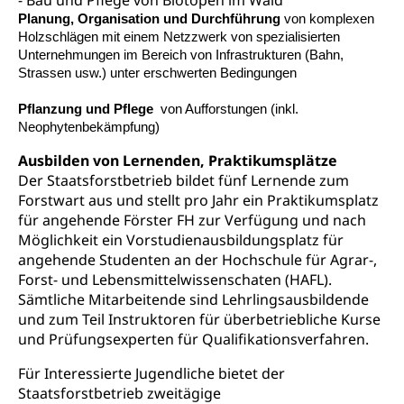
- Bau und Pflege von Biotopen im Wald
Planung, Organisation und Durchführung
von komplexen
Hilfslosenentschädigung (WAS Luzern)
Behinderung
Holzschlägen mit einem Netzzwerk von spezialisierten
Unternehmungen im Bereich von Infrastrukturen (Bahn,
AHV-Hinterlassenenrente (WAS Luzern)
Körperbehinderung, körperliche Behinderung,
Strassen usw.) unter erschwerten Bedingungen
geistige Behinderung, psychische Behinderung,
AHV-Beiträge (WAS Luzern)
Erwerbsunfähigkeit, Behinderte
Pflanzung und Pflege
von Aufforstungen (inkl.
Informationsstelle AHV/IV
Neophytenbekämpfung)
Inklusion im Sport
Ergänzungsleistungen (EL) (WAS Luzern)
Ausbilden von Lernenden, Praktikumsplätze
Menschen mit Behinderungen
Kultur und Medien
Der Staatsforstbetrieb bildet fünf Lernende zum
AHV-Altersrente (WAS Luzern)
Forstwart aus und stellt pro Jahr ein Praktikumsplatz
IV-Leistungen (WAS Luzern)
Archive und Bibliotheken
für angehende Förster FH zur Verfügung und nach
Möglichkeit ein Vorstudienausbildungsplatz für
Bücher, Bundesarchiv, Landesbibliothek
angehende Studenten an der Hochschule für Agrar-,
Forst- und Lebensmittelwissenschaten (HAFL).
Staatsarchiv Luzern
Kulturelle Einrichtungen
Sämtliche Mitarbeitende sind Lehrlingsausbildende
Zentral- und Hochschulbibliothek
und zum Teil Instruktoren für überbetriebliche Kurse
Museen, Theater, Bibliotheken
und Prüfungsexperten für Qualifikationsverfahren.
Archiv der Denkmalpflege
Dienststelle Kultur
Kulturförderung
Für Interessierte Jugendliche bietet der
Kunst & Kultur (Luzern Tourismus)
Kulturpolitik, Sprachförderung, Denkmalpflege,
Staatsforstbetrieb zweitägige