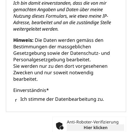
Religionsvielfalt Im Kanton Luzern (unilu)
Sport
Ich bin damit einverstanden, dass die von mir
gemachten Angaben und Daten über meine
Religion (gruezi.lu.ch)
Freizeitaktivitäten, Schulsport, Spitzensport,
Nutzung dieses Formulars, wie etwa meine IP-
Breitensport, Jugend und Sport, Sportanlagen
Adresse, bearbeitet und an die zuständige Stelle
weitergeleitet werden.
Olympiateam Kanton Luzern
Tiere
Offene Sporthallen
Haustiere, Heimtiere, Wildtiere, Veterinärmedizin,
Hinweis:
Die Daten werden gemäss den
Tiermedizin, Tierarzt, Tierschutz, Jagd, Fischerei,
Bestimmungen der massgeblichen
Gesundheitsförderung
Viehzucht
Gesetzgebung sowie der Datenschutz- und
Personalgesetzgebung bearbeitet.
Jugend+Sport
Tierschutz
Todesfall
Sie werden nur zu den dort vorgesehenen
Freiwilliger Schulsport
Zwecken und nur soweit notwendig
Hobbytierhaltung und Bienen
Bestattung, Beerdigung, Testament, Erbrecht,
bearbeitet.
Erbschaft, Todesschein, Todesanzeige,
Sportförderung
Veterinärdienst
Zivilstandsamt, Erben, Erbenliste
Einverständnis
*
Wildtiere
Ärztliche Todesbescheinigung
Ich stimme der Datenbearbeitung zu.
Halten von Wildtieren
Sicherheit
Haltung Heimtiere
Dieses
Anti-Roboter-Verifizierung
Hunde
Armee
Feld bitte
Hier klicken