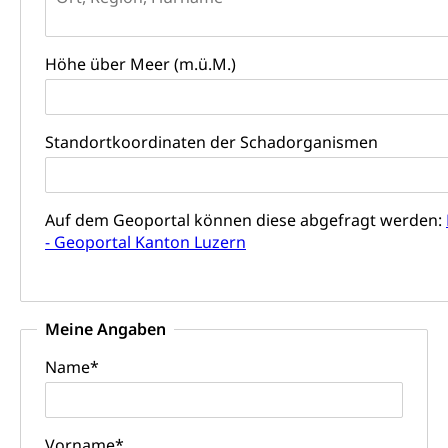
Persönliches
Strassenverkehrsamt
Verkehr und Infrastruktur vif
Zivilstand
Höhe über Meer (m.ü.M.)
Kantonsstrassen
Geburt, Heirat, Ehe, Partnerschaft, Tod,
Zivilstandsamt, Zivilstandsregiste
Standortkoordinaten der Schadorganismen
Zivilstandswesen
Adoption
Adoptivkind, Adoptiveltern, Adoptionsvermittlung,
Adoptionsverfahren, elterliche Gewalt, elterliche
Auf dem Geoportal können diese abgefragt werden:
Sorge
- Geoportal Kanton Luzern
Adoption
Aufenthaltsbewilligungen
Niederlassungsbewilligung, Aufenthalt,
Niederlassung, Wohnsitz
Meine Angaben
Amt für Migration
Ausweise und Bescheinigungen
Name
*
Reisepass, Identitätskarte, Visum, Geburtsurkunde
Jagdausweis, Fischereiausweis
Einbürgerung
Vorname
*