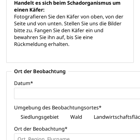
Handelt es sich beim Schadorganismus um
Angebote für Schulklassen
einen Käfer:
Mobilität
Fotografieren Sie den Käfer von oben, von der
Zentralschweizer Filmförderung
Seite und von unten. Stellen Sie uns die Bilder
Schiene und öffentlicher Verkehr
bitte zu. Fangen Sie den Käfer ein und
bewahren Sie ihn auf, bis Sie eine
Schienenverkehr, Zugverkehr, Bahnverkehr,
Transportmittel, öffentlicher Verkehr
Rückmeldung erhalten.
Verkehrsverbund Luzern VVL
Schifffahrt
Öffentlicher Verkehr Luzern Mobil
Schiffsverkehr, Binnenschifffahrt, Seeschifffahrt,
Ort der Beobachtung
Flussschifffahrt
Datum
*
Schifffahrt (Strassenverkehrsamt)
Strasse
Autoverkehr, Lastwagenverkehr, Schwerverkehr,
leistungsabhängige Schwerverkehrsabgabe,
Umgebung des Beobachtungsortes
*
Langsamverkehr, Transportmittel, Auto, Motorrad,
Individualverkehr
Siedlungsgebiet
Wald
Landwirtschaftsflä
Ort der Beobachtung
zentras (Betrieb und Unterhalt LU, OW, NW,
*
ZG)