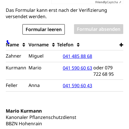
nicht
Militär, Militärdienst, Militärdienstpflicht,
Friendly
Captcha ⇗
ausfüllen
Wehrpflicht, Berufssoldat, Militärdienstverweigerer,
Das Formular kann erst nach der Verifizierung
Dienstverweigerer, Militärdienstverweigerung,
versendet werden.
Wehrpflichtersatz, Wehrpflichtersatzabgabe
Militär
Bevölkerungsschutz
Schweizer Armee
Katastrophenschutz, Katastrophenhilfe, Polizei,
Name
Vorname
Telefon
Feuerwehr, Gesundheitswesen, technische Betriebe,
Erwerbsausfallentschädigung (WAS Luzern)
Alarmierung, Sirenentest
Zahner
Miguel
041 485 88 68
Kantonaler Führungsstab
Polizei
Kurmann
Mario
oder 079
041 590 60 63
722 68 95
Ordnungskräfte, Sicherheit, öffentliche Ordnung
Feller
Anna
041 590 60 43
Polizei
Versorgung
Vorratshaltung, Vorrat
Wasserversorgung
Waffen
Mario Kurmann
Kanonaler Pflanzenschutzdienst
Waffenerwerbsschein, Waffenschein, Waffenbüro,
BBZN Hohenrain
Waffentragen, Selbstverteidigung