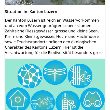
Existenzsicherung - Sozialhilfe
Drogenabhängige, Drogensüchtige,
Betäubungsmittel, Suchtmittel, Psychopharmaka
Soziales und Gesellschaft (Dienststelle)
Situation im Kanton Luzern
Fachstelle Sucht Region Luzern
Gesundheitsversorgung
Opferhilfe
Der Kanton Luzern ist reich an Wasservorkommen
und an vom Wasser geprägten Lebensräumen.
Drogen (Polizei)
Gesundheitsversorgung, Spital, Pflegeinitiative,
Arbeitslosenversicherung (WAS Luzern)
Zahlreiche Fliessgewässer, grosse und kleine Seen,
Ambulant vor stationär, AVOS, Patientendossier
Sucht
Invalidenversicherung (WAS Luzern)
Klein- und Kleinstgewässer, Hoch- und Flachmoore
Gesundheitsversorgung
sowie Feuchtstandorte prägen den ökologischen
AHV / IV
Soziale Sicherheit
Charakter des Kantons Luzern. Hier ist die
Altersrente, Invalidenrente, Witwenrente,
Verantwortung für die Biodiversität besonders gross.
Sozialversicherung, Vorsorgeeinrichtung,
Pensionskasse, erste Säule, zweite Säule, dritte
Säule, Hilflosenentschädigung,
Ergänzungsleistungen, Altersvorsorge,
Todesfallversicherung
Hilfslosenentschädigung (WAS Luzern)
Behinderung
AHV-Hinterlassenenrente (WAS Luzern)
Körperbehinderung, körperliche Behinderung,
geistige Behinderung, psychische Behinderung,
AHV-Beiträge (WAS Luzern)
Erwerbsunfähigkeit, Behinderte
Informationsstelle AHV/IV