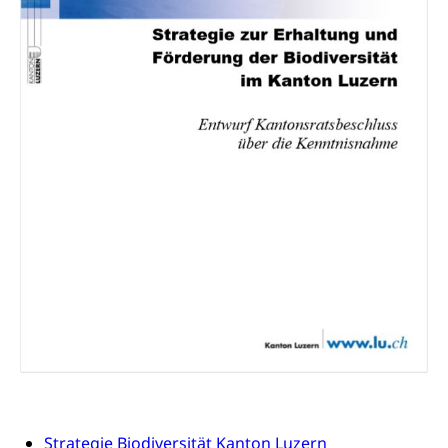
und Kultur, Kulturgesuche, Kulturvermittlung
Kulturförderung und Vermittlung
Angebote für Schulklassen
Mobilität
Zentralschweizer Filmförderung
Schiene und öffentlicher Verkehr
Schienenverkehr, Zugverkehr, Bahnverkehr,
Transportmittel, öffentlicher Verkehr
Verkehrsverbund Luzern VVL
Schifffahrt
Öffentlicher Verkehr Luzern Mobil
Schiffsverkehr, Binnenschifffahrt, Seeschifffahrt,
Flussschifffahrt
Schifffahrt (Strassenverkehrsamt)
Strasse
Autoverkehr, Lastwagenverkehr, Schwerverkehr,
leistungsabhängige Schwerverkehrsabgabe,
Langsamverkehr, Transportmittel, Auto, Motorrad,
Individualverkehr
Strategie Biodiversität Kanton Luzern