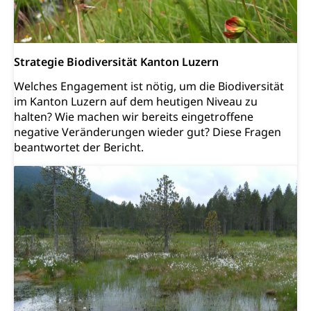
Prämienverbilligung (WAS Luzern)
sichere Lebensmittel, Lebensmittelkontrolle,
Lebensmittelhygiene, Produktesicherheit
Obligatorische Krankenversicherung (WAS
Luzern)
Trinkwasser
Prävention
Strategie Biodiversität Kanton Luzern
Kranken- und Unfallversicherung
Lebensmittel
Gesundheitsvorsorge, Wellness, Unfallverhütung,
Welches Engagement ist nötig, um die Biodiversität
Suchtprävention, Alkoholprävention,
im Kanton Luzern auf dem heutigen Niveau zu
Tabakprävention, Primärprävention,
halten? Wie machen wir bereits eingetroffene
Sekundärprävention, Tertiärprävention
negative Veränderungen wieder gut? Diese Fragen
beantwortet der Bericht.
Darmkrebsvorsorge
Soziale Sicherheit
Kantonales Tabakpräventionsprogramm
Sozialversicherungen, Sozialpolitik,
Arbeitslosenversicherung,
Gesundheitsförderung
Mutterschaftsversicherung, Krankenversicherung,
Unfallversicherung, Invalidenversicherung,
Prävention (Polizei)
Sozialhilfe
Suchtprävention
Kranken- und Unfallversicherung
Sucht und Drogen
Gesundheitsversorgung
(gruezi.lu.ch)
Drogenabhängigkeit, Drogensucht,
Medikamentenabhängigkeit,
Krankenversicherung (WAS Luzern)
Arzneimittelabhängigkeit, Suchtkrankheit,