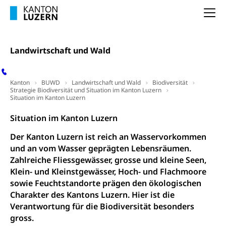
Innovative Projekte Landwirtschaft und
Umschulung, zweiter Bildungsweg,
Nachdiplomstudium, Zusatzlehre, Höhere
Wald
Na
Berufsbildung, Berufsmatura nach Lehre,
Projektförderung Universität Luzern unilu
Neuorientierung, Grundkompetenzen,
Berufsberatung, Standortbestimmung,
Studienberatung, Beratung und Unterstützung,
Landwirtschaft und Wald
Berufsabschluss für Erwachsene
Erwachsenenmatura
Berufliche Grundbildung
Kanton
BUWD
Landwirtschaft und Wald
Biodiversität
Strategie Biodiversität und Situation im Kanton Luzern
Bildungsgutscheine Grundkompetenzen
Lehre, Berufsfachschule, Lehrbetrieb, Lehrvertrag,
Situation im Kanton Luzern
Berufsberatung, Qualifikationsverfahren,
Bildung & Berufsabschluss für Erwachsene
Berufswahl & Berufsberatung, Schnupperlehre und
Situation im Kanton Luzern
Lehrstellensuche, Berufsmaturität,
Fachperson Betreuung (verkürzte
Brückenangebote, Zugewanderte & Arbeitsmarkt,
Der Kanton Luzern ist reich an Wasservorkommen
Grundbildung)
Fachstelle Berufsbildung
und an vom Wasser geprägten Lebensräumen.
Fachperson Gesundheit (verkürzte
Zahlreiche Fliessgewässer, grosse und kleine Seen,
Schulen und Berufsbildungszentren
Hochschule Fachhochschule
Grundbildung)
Klein- und Kleinstgewässer, Hoch- und Flachmoore
sowie Feuchtstandorte prägen den ökologischen
Integrationsvorlehre INVOL Zentralschweiz
Studium, Hochschulstudium, tertiäre Bildung
Allgemeinbildung für Erwachsene
Charakter des Kantons Luzern. Hier ist die
Fremdsprachen in der Berufslehre –
Berufsberatung (berufsberatung.ch)
Campus Horw
Verantwortung für die Biodiversität besonders
Mittelschulen
MobiLingua
gross.
Grundkompetenzen (einfach-besser.ch)
Campus Horw (HSLU)
Gymnasium, Handelsmittelschule, Sekundarstufe II,