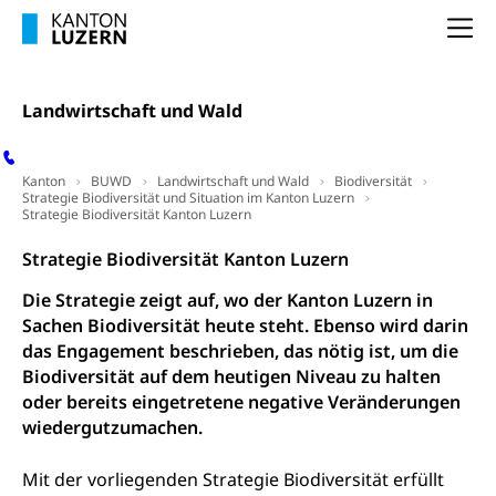
Innovative Projekte Landwirtschaft und
Umschulung, zweiter Bildungsweg,
Nachdiplomstudium, Zusatzlehre, Höhere
Wald
Na
Berufsbildung, Berufsmatura nach Lehre,
Projektförderung Universität Luzern unilu
Neuorientierung, Grundkompetenzen,
Berufsberatung, Standortbestimmung,
Landwirtschaft und Wald
Studienberatung, Beratung und Unterstützung,
Berufsabschluss für Erwachsene
Kanton
BUWD
Landwirtschaft und Wald
Erwachsenenmatura
Biodiversität
Berufliche Grundbildung
Strategie Biodiversität und Situation im Kanton Luzern
Strategie Biodiversität Kanton Luzern
Bildungsgutscheine Grundkompetenzen
Lehre, Berufsfachschule, Lehrbetrieb, Lehrvertrag,
Berufsberatung, Qualifikationsverfahren,
Strategie Biodiversität Kanton Luzern
Bildung & Berufsabschluss für Erwachsene
Berufswahl & Berufsberatung, Schnupperlehre und
Lehrstellensuche, Berufsmaturität,
Fachperson Betreuung (verkürzte
Die Strategie zeigt auf, wo der Kanton Luzern in
Brückenangebote, Zugewanderte & Arbeitsmarkt,
Grundbildung)
Sachen Biodiversität heute steht. Ebenso wird darin
Fachstelle Berufsbildung
das Engagement beschrieben, das nötig ist, um die
Fachperson Gesundheit (verkürzte
Schulen und Berufsbildungszentren
Biodiversität auf dem heutigen Niveau zu halten
Hochschule Fachhochschule
Grundbildung)
oder bereits eingetretene negative Veränderungen
Integrationsvorlehre INVOL Zentralschweiz
Studium, Hochschulstudium, tertiäre Bildung
Allgemeinbildung für Erwachsene
wiedergutzumachen.
Fremdsprachen in der Berufslehre –
Berufsberatung (berufsberatung.ch)
Campus Horw
Mittelschulen
MobiLingua
Mit der vorliegenden Strategie Biodiversität erfüllt