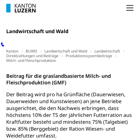
Berufliche Selbständigkeit
Arbeitslosigkeit und Stellensuche (WAS
selbständig Erwerbender, Freiberufler
Na
Luzern)
Unterstützung der Wirtschaftsförderung
Pensionierung
Arbeitslosenentschädigung (WAS Luzern)
Luzern
Landwirtschaft und Wald
Frühpensionierung, Altersrente, berufliche
Vorsorge, Altersvorsorge
Handelsregister Luzern
Kanton
Dienststelle Steuern - Wissenswertes
BUWD
Landwirtschaft und Wald
Landwirtschaft
AHV-Altersrente (WAS Luzern)
Direktzahlungen und Beiträge
Produktionssysembeiträge
Milch- und Fleischproduktion
Selbständige (WAS Luzern)
LUPK - Luzerner Pensionskasse
Bildung und Forschung
Altersvorsorge (gruezi.lu.ch)
Beitrag für die graslandbasierte Milch- und
Landwirtschaft
Fleischproduktion (GMF)
Wissenschaftsförderung
und
Wald
Forschungsförderung, Wissenschaftsmarketing,
Der Beitrag wird pro ha Grünfläche (Dauerwiesen,
Wissenschaft, Forschung, Entwicklung, Projekte
Dauerweiden und Kunstwiesen) an jene Betriebe
ausgerichtet, die den Nachweis erbringen, dass
Pilotprojekte Klima
Erwachsenenbildung und Weiterbildung
höchstens 10% der TS der jährlichen Futterration aus
Kraftfutter besteht und mindestens 75% (Talgebiet)
Innovative Projekte Landwirtschaft und
Umschulung, zweiter Bildungsweg,
bzw. 85% (Berggebiet) der Ration Wiesen- und
Nachdiplomstudium, Zusatzlehre, Höhere
Wald
Berufsbildung, Berufsmatura nach Lehre,
Weidefutter umfasst.