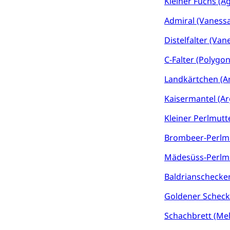
Kleiner Fuchs (Ag
Sicherheit
Admiral (Vanessa
Armee
Distelfalter (Van
Militär, Militärd
C-Falter (Polygo
Wehrpflichtersa
Landkärtchen (Ar
Militär
Sch
Bevölkerungs
Kaisermantel (Ar
Katastrophenschu
Kleiner Perlmutte
Kantonaler 
Polizei
Brombeer-Perlmu
Ordnungskräfte,
Mädesüss-Perlmut
Polizei
Versorgung
Baldrianschecken
Vorratshaltung, 
Goldener Schecke
Wasserverso
Waffen
Schachbrett (Mel
Waffenerwerbssc