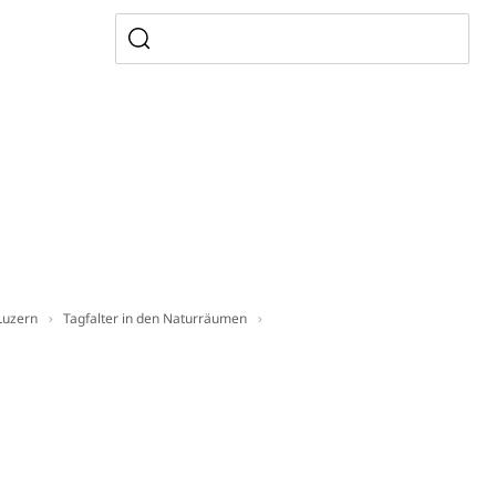
sabgabe, Langsamverkehr, Transportmittel, Auto, Motorrad,
t
Verkehr und Infrastruktur vif
Kantonsstrassen
Luzern
Tagfalter in den Naturräumen