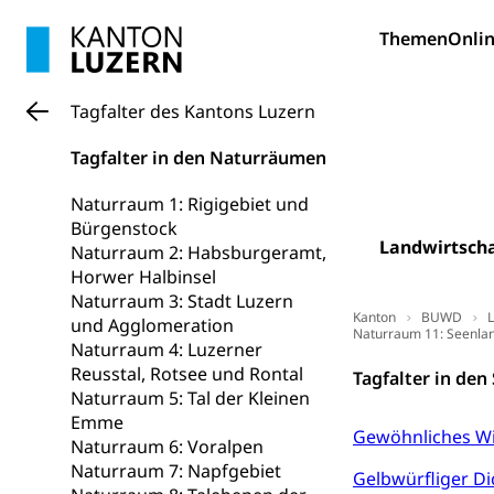
Themen
Onlin
Schiene und öf
Schienenverkehr,
Tagfalter des Kantons Luzern
Verkehrsver
Schifffahrt
Tagfalter in den Naturräumen
Schiffsverkehr, B
Naturraum 1: Rigigebiet und
Schifffahrt 
Strasse
Bürgenstock
Autoverkehr, La
Landwirtscha
Naturraum 2: Habsburgeramt,
Individualverkeh
Horwer Halbinsel
Naturraum 3: Stadt Luzern
zentras (Bet
Kanton
BUWD
L
und Agglomeration
Naturraum 11: Seenla
Naturraum 4: Luzerner
Persönliches
Reusstal, Rotsee und Rontal
Tagfalter in den
Naturraum 5: Tal der Kleinen
Zivilstand
Emme
Gewöhnliches Wi
Naturraum 6: Voralpen
Geburt, Heirat, E
Naturraum 7: Napfgebiet
Gelbwürfliger Di