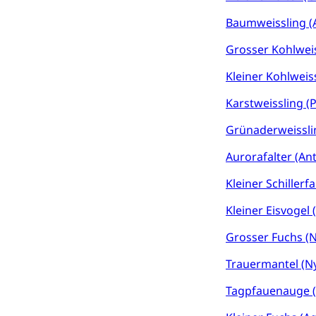
Baumweissling (A
Kinder- und 
Pflege / Pfleg
Grosser Kohlweiss
Hauspflege, spit
Kleiner Kohlweiss
Betreuende 
Religion
Karstweissling (P
Kirche, Gottesdi
Grünaderweisslin
Religionsviel
Sport
Aurorafalter (An
Freizeitaktivitä
Kleiner Schillerfa
Olympiateam
Tiere
Kleiner Eisvogel 
Sportförder
Haustiere, Heimt
Grosser Fuchs (N
Tierschutz
Todesfall
Trauermantel (N
Hunde
Bestattung, Beer
Tagpfauenauge (A
Ärztliche To