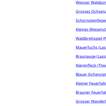
Weisser Waldporti
Waffen, Spre
Zivildienst
Grosses Ochsena
Militärdienst
Schornsteinfege
Bundesamt fü
Zivilschutz
Kleines Wiesenv
Schutzdienstpfl
Waldbrettspiel (
Zivilschutz
Mauerfuchs (La
Staat und Recht
Braunauge (Las
Gleichstellun
Nierenfleck (The
Diskriminierung
Blauer Eichenzip
Gleichstellu
Zivilverfahren
Kleiner Feuerfal
Schlichtungs
Zivilrecht, Zivil
Brauner Feuerfalt
Bezirksgeric
Betreibung u
Grosser Wanderb