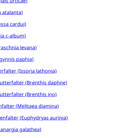
lais urticae)
 atalanta)
essa cardui)
ienst, Militärdienstpflicht, Wehrpflicht, Berufssoldat, Militärdiens
nia c-album)
tz, Wehrpflichtersatzabgabe
aschnia levana)
weizer Armee
Erwerbsausfallentschädigung (WAS Luzer
schutz
gynnis paphia)
tz, Katastrophenhilfe, Polizei, Feuerwehr, Gesundheitswesen, tec
rfalter (Issoria lathonia)
Führungsstab
tterfalter (Brenthis daphne)
 Sicherheit, öffentliche Ordnung
terfalter (Brenthis ino)
falter (Melitaea diamina)
Vorrat
nfalter (Euphydryas aurinia)
rgung
anargia galathea)
hein, Waffenschein, Waffenbüro, Waffentragen, Selbstverteidigu