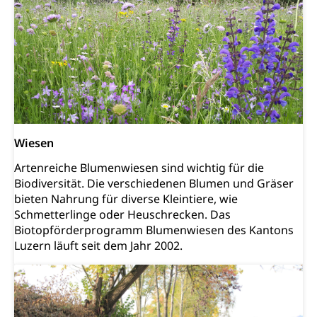
Langsamverkehr, Transportmittel, Auto, Motorrad,
Individualverkehr
zentras (Betrieb und Unterhalt LU, OW, NW,
ZG)
Persönliches
Strassenverkehrsamt
Verkehr und Infrastruktur vif
Zivilstand
Kantonsstrassen
Wiesen
Geburt, Heirat, Ehe, Partnerschaft, Tod,
Zivilstandsamt, Zivilstandsregiste
Artenreiche Blumenwiesen sind wichtig für die
Biodiversität. Die verschiedenen Blumen und Gräser
Zivilstandswesen
Adoption
bieten Nahrung für diverse Kleintiere, wie
Adoptivkind, Adoptiveltern, Adoptionsvermittlung,
Schmetterlinge oder Heuschrecken. Das
Adoptionsverfahren, elterliche Gewalt, elterliche
Biotopförderprogramm Blumenwiesen des Kantons
Sorge
Luzern läuft seit dem Jahr 2002.
Adoption
Aufenthaltsbewilligungen
Niederlassungsbewilligung, Aufenthalt,
Niederlassung, Wohnsitz