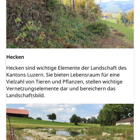
Amt für Migration
Ausweise und Bescheinigungen
Reisepass, Identitätskarte, Visum, Geburtsurkunde
Jagdausweis, Fischereiausweis
Einbürgerung
Strafregisterauszug bestellen
Nationalität, Staatsangehörigkeit,
Staatsbürgerschaft, Bürgerrecht, Erwerb des
Waffen, Sprengstoffe und Pyrotechnik
Bürgerrechts, Verlust des Bürgerrechts,
Hecken
Einbürgerungsverfahren
Reisepass, Identitätskarte
Hecken sind wichtige Elemente der Landschaft des
Einbürgerungen
Kantons Luzern. Sie bieten Lebensraum für eine
Geburt
Strassenverkehrsamt (Führerausweis,
Vielzahl von Tieren und Pflanzen, stellen wichtige
Fahrzeugausweis)
Geburtsurkunde, Geburtsschein, Geburtsanzeige
Vernetzungselemente dar und bereichern das
Namensänderungen
Landschaftsbild.
Familienzulagen (WAS Luzern)
Kinder und Jugendliche
Schwangerschaft / Geburt (gruezi.lu.ch)
Mündigkeit, Kindesschutz, Jugendschutz
Kinder- und Jugendförderung
Pflege / Pflegeheim
Psychische Gesundheit
Hauspflege, spitalexterne Pflege, Spitex