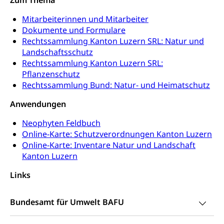
Halten von Wildtieren
Mitarbeiterinnen und Mitarbeiter
Sicherheit
Haltung Heimtiere
Dokumente und Formulare
Rechtssammlung Kanton Luzern SRL: Natur und
Hunde
Armee
Landschaftsschutz
Militär, Militärdienst, Militärdienstpflicht,
Rechtssammlung Kanton Luzern SRL:
Wehrpflicht, Berufssoldat, Militärdienstverweigerer,
Pflanzenschutz
Dienstverweigerer, Militärdienstverweigerung,
Rechtssammlung Bund: Natur- und Heimatschutz
Wehrpflichtersatz, Wehrpflichtersatzabgabe
Anwendungen
Militär
Bevölkerungsschutz
Neophyten Feldbuch
Schweizer Armee
Katastrophenschutz, Katastrophenhilfe, Polizei,
Online-Karte: Schutzverordnungen Kanton Luzern
Feuerwehr, Gesundheitswesen, technische Betriebe,
Erwerbsausfallentschädigung (WAS Luzern)
Online-Karte: Inventare Natur und Landschaft
Alarmierung, Sirenentest
Kanton Luzern
Kantonaler Führungsstab
Polizei
Links
Ordnungskräfte, Sicherheit, öffentliche Ordnung
Bundesamt für Umwelt BAFU
Polizei
Versorgung
Vorratshaltung, Vorrat