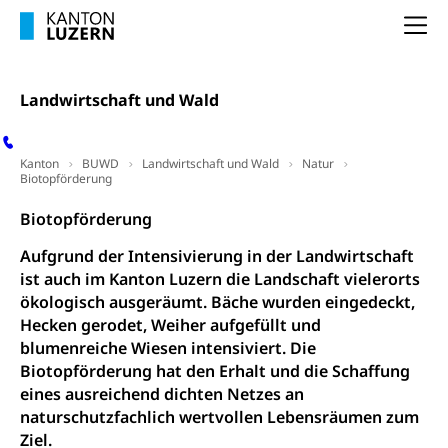
Drogenabhängigkeit, Drogensucht,
Medikamentenabhängigkeit,
Krankenversicherung (WAS Luzern)
Na
Arzneimittelabhängigkeit, Suchtkrankheit,
Existenzsicherung - Sozialhilfe
Drogenabhängige, Drogensüchtige,
Betäubungsmittel, Suchtmittel, Psychopharmaka
Soziales und Gesellschaft (Dienststelle)
Landwirtschaft und Wald
Fachstelle Sucht Region Luzern
Gesundheitsversorgung
Opferhilfe
Drogen (Polizei)
Gesundheitsversorgung, Spital, Pflegeinitiative,
Kanton
BUWD
Landwirtschaft und Wald
Natur
Arbeitslosenversicherung (WAS Luzern)
Biotopförderung
Ambulant vor stationär, AVOS, Patientendossier
Sucht
Invalidenversicherung (WAS Luzern)
Biotopförderung
Gesundheitsversorgung
AHV / IV
Soziale Sicherheit
Aufgrund der Intensivierung in der Landwirtschaft
Altersrente, Invalidenrente, Witwenrente,
ist auch im Kanton Luzern die Landschaft vielerorts
Sozialversicherung, Vorsorgeeinrichtung,
Pensionskasse, erste Säule, zweite Säule, dritte
ökologisch ausgeräumt. Bäche wurden eingedeckt,
Säule, Hilflosenentschädigung,
Hecken gerodet, Weiher aufgefüllt und
Ergänzungsleistungen, Altersvorsorge,
blumenreiche Wiesen intensiviert. Die
Todesfallversicherung
Biotopförderung hat den Erhalt und die Schaffung
eines ausreichend dichten Netzes an
Hilfslosenentschädigung (WAS Luzern)
Behinderung
naturschutzfachlich wertvollen Lebensräumen zum
AHV-Hinterlassenenrente (WAS Luzern)
Körperbehinderung, körperliche Behinderung,
Ziel.