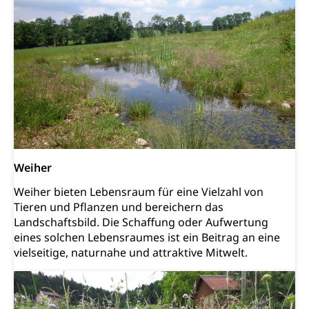
Musik, Entwicklung, Programmbeiträge,
Filmförderung, Regionale Förderfonds,
Werkankäufe, Kunstankäufe, Kunst und Bau, Schule
und Kultur, Kulturgesuche, Kulturvermittlung
Kulturförderung und Vermittlung
Angebote für Schulklassen
Mobilität
Zentralschweizer Filmförderung
Schiene und öffentlicher Verkehr
Schienenverkehr, Zugverkehr, Bahnverkehr,
Weiher
Transportmittel, öffentlicher Verkehr
Weiher bieten Lebensraum für eine Vielzahl von
Verkehrsverbund Luzern VVL
Schifffahrt
Tieren und Pflanzen und bereichern das
Landschaftsbild. Die Schaffung oder Aufwertung
Öffentlicher Verkehr Luzern Mobil
Schiffsverkehr, Binnenschifffahrt, Seeschifffahrt,
eines solchen Lebensraumes ist ein Beitrag an eine
Flussschifffahrt
vielseitige, naturnahe und attraktive Mitwelt.
Schifffahrt (Strassenverkehrsamt)
Strasse
Autoverkehr, Lastwagenverkehr, Schwerverkehr,
leistungsabhängige Schwerverkehrsabgabe,