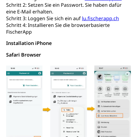
Schritt 2: Setzen Sie ein Passwort. Sie haben dafür
Windenergie, Wasserkraft, Sonnenenergie, fossile
eine E-Mail erhalten.
Energie, erneuerbare Energie, Biomasse
Schritt 3: Loggen Sie sich ein auf
lu.fischerapp.ch
Energiefachstellenkonferenz Zentralschweiz
Schritt 4: Installieren Sie die browserbasierte
Grundbuch
FischerApp
Grundbucheintrag, Grundbuchamt,
Grundeigentum, Grundstück
Installation iPhone
Grundbuch
Luft und Klima
Safari Browser
Grundbuchplan mit Eigentümerabfrage
Luftreinhaltung, Luftverschmutzung, Klimaschutz,
Klimaveränderung, Treibhauseffekt
(Geoportal)
Atmosphäre, Luft, Klima (Geoportal)
Raumplanung
Klima
Raumplan, Nutzungsplan
Raumdatenpool
Richtplanung Kanton Luzern (ARE)
Raum und Wirtschaft rawi