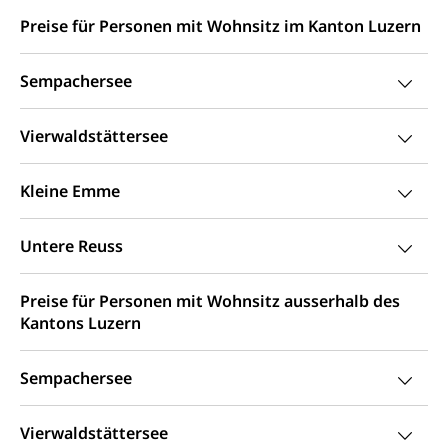
Hunde
Armee
Preise für Personen mit Wohnsitz im Kanton Luzern
Militär, Militärdienst, Militärdienstpflicht,
Wehrpflicht, Berufssoldat, Militärdienstverweigerer,
Sempachersee
Dienstverweigerer, Militärdienstverweigerung,
Wehrpflichtersatz, Wehrpflichtersatzabgabe
Vierwaldstättersee
Militär
Bevölkerungsschutz
Schweizer Armee
Katastrophenschutz, Katastrophenhilfe, Polizei,
Kleine Emme
Feuerwehr, Gesundheitswesen, technische Betriebe,
Erwerbsausfallentschädigung (WAS Luzern)
Alarmierung, Sirenentest
Untere Reuss
Kantonaler Führungsstab
Polizei
Ordnungskräfte, Sicherheit, öffentliche Ordnung
Preise für Personen mit Wohnsitz ausserhalb des
Kantons Luzern
Polizei
Versorgung
Vorratshaltung, Vorrat
Sempachersee
Wasserversorgung
Waffen
Vierwaldstättersee
Waffenerwerbsschein, Waffenschein, Waffenbüro,