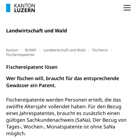
Betreuung von Angehörigen (WAS Luzern)
Na
Religionsvielfalt Im Kanton Luzern (unilu)
Sport
Religion (gruezi.lu.ch)
Freizeitaktivitäten, Schulsport, Spitzensport,
Breitensport, Jugend und Sport, Sportanlagen
Landwirtschaft und Wald
Olympiateam Kanton Luzern
Tiere
Kanton
BUWD
Landwirtschaft und Wald
Fischerei
Offene Sporthallen
Haustiere, Heimtiere, Wildtiere, Veterinärmedizin,
Fischereipatente
Tiermedizin, Tierarzt, Tierschutz, Jagd, Fischerei,
Gesundheitsförderung
Viehzucht
Fischereipatent lösen
Jugend+Sport
Tierschutz
Todesfall
Wer fischen will, braucht für das entsprechende
Freiwilliger Schulsport
Gewässer ein Patent.
Hobbytierhaltung und Bienen
Bestattung, Beerdigung, Testament, Erbrecht,
Erbschaft, Todesschein, Todesanzeige,
Sportförderung
Veterinärdienst
Zivilstandsamt, Erben, Erbenliste
Fischereipatente werden Personen erteilt, die das
zwölfte Altersjahr vollendet haben. Für den Bezug
Wildtiere
Ärztliche Todesbescheinigung
eines Jahrespatentes, braucht es zusätzlich einen
Halten von Wildtieren
gültigen Sachkundenachweis (SaNa). Der Bezug von
Sicherheit
Tages-, Wochen-, Monatspatente ist ohne SaNa
Haltung Heimtiere
möglich.