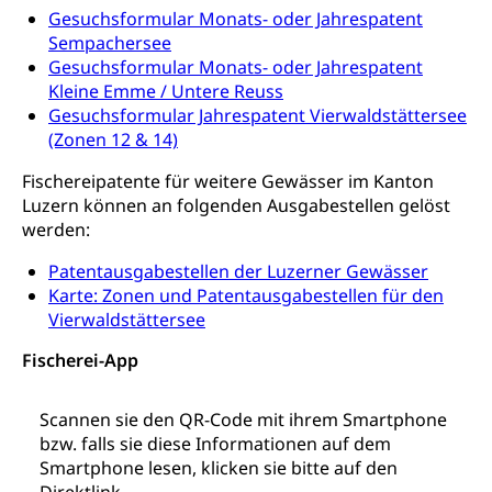
Steuern (Dienststelle)
Ombudsstellen
Gesuchsformular Monats- oder Jahrespatent
Vermittler, Vermittlungsstelle, Schlichtungsstelle,
Sempachersee
Vermittlung, Schlichtung, Mediation
Gesuchsformular Monats- oder Jahrespatent
Kleine Emme / Untere Reuss
Umgang mit Beschwerden (Volksschulen)
Rassismus
Gesuchsformular Jahrespatent Vierwaldstättersee
(Zonen 12 & 14)
Beschwerde Strassenverkehrsamt
Diskriminierung, Fremdenfeindlichkeit,
Gleichberechtigung
Fischereipatente für weitere Gewässer im Kanton
Beschwerdestelle Spitäler
Luzern können an folgenden Ausgabestellen gelöst
Anlaufstelle Schutz vor Diskriminierung
Strafregister und Strafverfahren
Schlichtungsstelle SEG
werden:
(fabia)
Strafrecht, Strafrechtspflege, Gerichtsverfahren,
Patentausgabestellen der Luzerner Gewässer
Strafregistereintrag, Strafregisterauszug,
Schutz vor Diskriminierung
Kriminalität
Karte: Zonen und Patentausgabestellen für den
Vierwaldstättersee
Strafverfahren Staatsanwaltschaft
Vormundschaft
Fischerei-App
Strafregisterauszug bestellen (EJPD)
Vormund, Amtsvormund, Mündel,
Vormundschaftsbehörde, Kindesschutz,
Scannen sie den QR-Code mit ihrem Smartphone
Jugendschutz
bzw. falls sie diese Informationen auf dem
Kindes- und Erwachsenenschutz KESB
Smartphone lesen, klicken sie bitte auf den