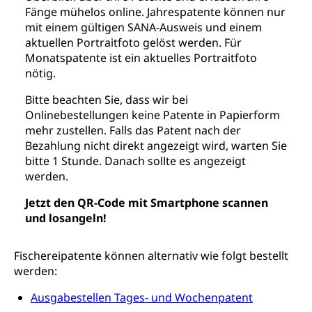
Gleichstellung Menschen mit
Fänge mühelos online. Jahrespatente können nur
Bezirksgerichte: Aufgaben und Verfahren
Behinderungen
Betreibung und Konkurs
mit einem gültigen SANA-Ausweis und einem
aktuellen Portraitfoto gelöst werden. Für
Kosten im Zivilprozess
Schlichtungsbehörde Gleichstellung
Bankrott, Schulden, Zahlungsunfähigkeit, Pfändung
Monatspatente ist ein aktuelles Portraitfoto
nötig.
Schulden (gruezi.lu.ch)
Demokratie
Betreibungsämter
Regierungsform, Stimm- und Wahlrecht,
Bitte beachten Sie, dass wir bei
Stimmrecht, Abstimmungen, Wahlen, politische
Onlinebestellungen keine Patente in Papierform
Betreibungsverfahren
Parteien, Grundfreiheiten, Pluralismus
mehr zustellen. Falls das Patent nach der
Konkursämter
Bezahlung nicht direkt angezeigt wird, warten Sie
Volksrechte
Kantonale Steuern
bitte 1 Stunde. Danach sollte es angezeigt
werden.
Finanzausgleich, Einkommenssteuer, Kopfsteuer,
Personalsteuer, Haushaltssteuer, Vermögenssteuer,
Jetzt den QR-Code mit Smartphone scannen
Verrechnungssteuer, Quellensteuer,
und losangeln!
Grundstückgewinnsteuer, Liegenschaftssteuer,
Handänderungssteuer, Grundsteuer, Kirchensteuer,
Gewerbesteuer, Vergnügungssteuer,
Fischereipatente können alternativ wie folgt bestellt
Reklameplakatsteuer, Verkehrssteuer,
werden:
Erbschaftssteuer, Schenkungssteuer, Gewinn- und
Kapitalsteuer
Ausgabestellen Tages- und Wochenpatent