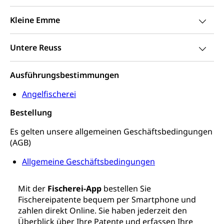
Waffentragen, Selbstverteidigung
Kleine Emme
Waffen, Sprengstoffe und Pyrotechnik
Zivildienst
Untere Reuss
Militärdienst
Bundesamt für Zivildienst ZIVI
Zivilschutz
Ausführungsbestimmungen
Erwerbsausfallentschädigung (WAS Luzern)
Schutzdienstpflicht, Schutzraum,
Angelfischerei
Schutzraumbaupflicht
Bestellung
Zivilschutz
Es gelten unsere allgemeinen Geschäftsbedingungen
Staat und Recht
(AGB)
Allgemeine Geschäftsbedingungen
Gleichstellung von Frau und Mann
Diskriminierung, Gleichstellungsbüro, Mobbing
Mit der
Fischerei-App
bestellen Sie
Fischereipatente bequem per Smartphone und
Gleichstellung aller Geschlechter und
Zivilverfahren
zahlen direkt Online. Sie haben jederzeit den
Lebensformen
Zivilrecht, Zivilrechtspflege, Gerichtsverfahren
Überblick über Ihre Patente und erfassen Ihre