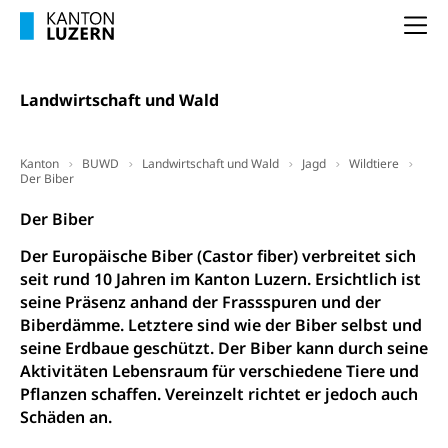
Kantonale Sportcamps
Stipendien und Darlehen
Studienwahl- und Studienbearatung
Zentrum für Brückenangebote
Na
Primarschule
Studienbeihilfe, Stipendien, Ausbildungsdarlehen
Fachklasse Grafik
Sekundarschule
Stipendien Universität Luzern unilu
Universität
Gesundheitsmittelschule
Landwirtschaft und Wald
Schulpflicht
Finanzielle Unterstützung für Ausbildung
Technische Hochschule, Studium,
Informatikmittelschule
Hochschulstudium, Universitätsstudium,
Pflege HF oder Studium Pflege FH
Kindergarten & Basisstufe
universitäre Ausbildung, akademische Ausbildung,
Wirtschaftsmittelschule
Kanton
BUWD
Landwirtschaft und Wald
Jagd
Wildtiere
Fachstelle Stipendien (beruf.lu.ch)
Hochschulbildung, Hochschule, universitäre
Förderangebote
Der Biber
FMS und Vollzeitschulen mit BM
Hochschule, Bachelor, Master, Doktorat,
Studienbeiträge Höhere Berufsbildung
Sonderschulung
Weiterbildung, Forschung, Entwicklung,
Der Biber
Dienstleistungen, Hochschule Luzern,
Finanzielle Unterstützung Pädagogische
Musikschulen
Fachhochschule Zentralschweiz, HSLU,
Der Europäische Biber (Castor fiber) verbreitet sich
Hochschule PHLU
Pädagogische Hochschule Luzern, PH Luzern, UniLU,
Schulferien
seit rund 10 Jahren im Kanton Luzern. Ersichtlich ist
swissuniversities (Dachorganisation der Schweizer
Stipendien Hochschule Luzern hslu
seine Präsenz anhand der Frassspuren und der
Hochschulen)
Früherziehung
Biberdämme. Letztere sind wie der Biber selbst und
Schuldienste
seine Erdbaue geschützt. Der Biber kann durch seine
swissuniversities
Vorschule
Aktivitäten Lebensraum für verschiedene Tiere und
Betreuungsangebote
Universität Luzern
Kindergarten, Kinderkrippe, Krippe, Kinderhort,
Pflanzen schaffen. Vereinzelt richtet er jedoch auch
Kindertagesstätte, Spielgruppe, Tagesmutter,
Schulliste
Fachstelle Hochschulbildung
Schäden an.
Freiwilliges Kindergarten Jahr
Heilpädagogische Schulen