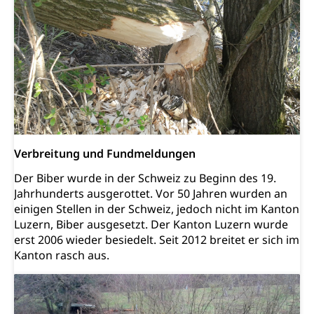
Obligatorische Krankenversicherung (WAS
Luzern)
Trinkwasser
Prävention
Kranken- und Unfallversicherung
Lebensmittel
Gesundheitsvorsorge, Wellness, Unfallverhütung,
Suchtprävention, Alkoholprävention,
Tabakprävention, Primärprävention,
Sekundärprävention, Tertiärprävention
Darmkrebsvorsorge
Soziale Sicherheit
Kantonales Tabakpräventionsprogramm
Sozialversicherungen, Sozialpolitik,
Verbreitung und Fundmeldungen
Arbeitslosenversicherung,
Gesundheitsförderung
Mutterschaftsversicherung, Krankenversicherung,
Der Biber wurde in der Schweiz zu Beginn des 19.
Unfallversicherung, Invalidenversicherung,
Jahrhunderts ausgerottet. Vor 50 Jahren wurden an
Prävention (Polizei)
Sozialhilfe
einigen Stellen in der Schweiz, jedoch nicht im Kanton
Suchtprävention
Luzern, Biber ausgesetzt. Der Kanton Luzern wurde
Kranken- und Unfallversicherung
Sucht und Drogen
erst 2006 wieder besiedelt. Seit 2012 breitet er sich im
Gesundheitsversorgung
(gruezi.lu.ch)
Drogenabhängigkeit, Drogensucht,
Kanton rasch aus.
Medikamentenabhängigkeit,
Krankenversicherung (WAS Luzern)
Arzneimittelabhängigkeit, Suchtkrankheit,
Existenzsicherung - Sozialhilfe
Drogenabhängige, Drogensüchtige,
Betäubungsmittel, Suchtmittel, Psychopharmaka