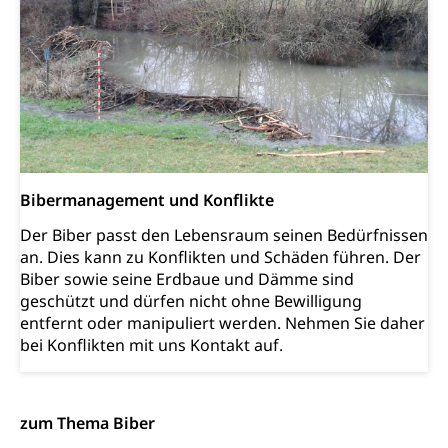
Soziales und Gesellschaft (Dienststelle)
Fachstelle Sucht Region Luzern
Gesundheitsversorgung
Opferhilfe
Drogen (Polizei)
Gesundheitsversorgung, Spital, Pflegeinitiative,
Arbeitslosenversicherung (WAS Luzern)
Ambulant vor stationär, AVOS, Patientendossier
Sucht
Invalidenversicherung (WAS Luzern)
Gesundheitsversorgung
AHV / IV
Soziale Sicherheit
Altersrente, Invalidenrente, Witwenrente,
Sozialversicherung, Vorsorgeeinrichtung,
Bibermanagement und Konflikte
Pensionskasse, erste Säule, zweite Säule, dritte
Säule, Hilflosenentschädigung,
Der Biber passt den Lebensraum seinen Bedürfnissen
Ergänzungsleistungen, Altersvorsorge,
an. Dies kann zu Konflikten und Schäden führen. Der
Todesfallversicherung
Biber sowie seine Erdbaue und Dämme sind
geschützt und dürfen nicht ohne Bewilligung
Hilfslosenentschädigung (WAS Luzern)
Behinderung
entfernt oder manipuliert werden. Nehmen Sie daher
AHV-Hinterlassenenrente (WAS Luzern)
Körperbehinderung, körperliche Behinderung,
bei Konflikten mit uns Kontakt auf.
geistige Behinderung, psychische Behinderung,
AHV-Beiträge (WAS Luzern)
Erwerbsunfähigkeit, Behinderte
Informationsstelle AHV/IV
Inklusion im Sport
zum Thema Biber
Ergänzungsleistungen (EL) (WAS Luzern)