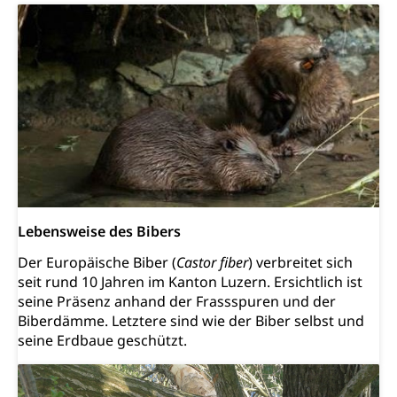
Kinderbetreuung
Freiwilliger Schulsport
Freiwilliges Kindergarten Jahr
Gesundheit und Soziales
Frühe Sprachförderung
Konsumentenschutz
Kindergarten & Basisstufe
Konsumentenrechte, Produktsicherheit,
Frühe Förderung
Preisüberwachung, Preisüberwacher,
Konsumentenorganisation, parallele Einfuhr,
regionale Erschöpfung, nationale Erschöpfung,
internationale Erschöpfung, Preisabsprache, Kartell,
Cassis-deDijon-Prinzip
Lebensweise des Bibers
Lebensmittelkontrolle und
Krankenversicherung
Der Europäische Biber (
Castor fiber
) verbreitet sich
Verbraucherschutz
Unfallversicherung, Berufsunfallversicherung,
seit rund 10 Jahren im Kanton Luzern. Ersichtlich ist
Krankheit, Unfall, Prämienverbilligung,
seine Präsenz anhand der Frassspuren und der
Krankenkasse
Biberdämme. Letztere sind wie der Biber selbst und
seine Erdbaue geschützt.
Krankenversicherung (WAS Luzern)
Lebensmittelsicherheit
Prämienverbilligung (WAS Luzern)
sichere Lebensmittel, Lebensmittelkontrolle,
Lebensmittelhygiene, Produktesicherheit