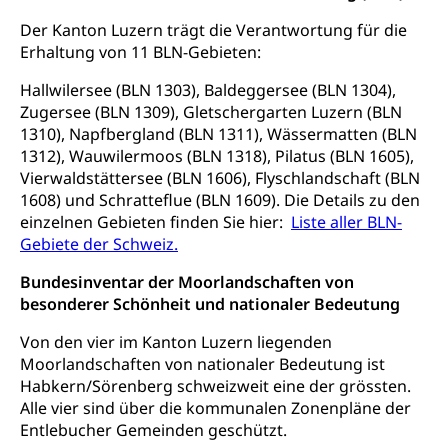
Krankenversicherung (WAS Luzern)
Lebensmittelsicherheit
Der Kanton Luzern trägt die Verantwortung für die
Prämienverbilligung (WAS Luzern)
sichere Lebensmittel, Lebensmittelkontrolle,
Erhaltung von 11 BLN-Gebieten:
Lebensmittelhygiene, Produktesicherheit
Obligatorische Krankenversicherung (WAS
Hallwilersee (BLN 1303), Baldeggersee (BLN 1304),
Luzern)
Trinkwasser
Prävention
Zugersee (BLN 1309), Gletschergarten Luzern (BLN
Kranken- und Unfallversicherung
1310), Napfbergland (BLN 1311), Wässermatten (BLN
Lebensmittel
Gesundheitsvorsorge, Wellness, Unfallverhütung,
1312), Wauwilermoos (BLN 1318), Pilatus (BLN 1605),
Suchtprävention, Alkoholprävention,
Vierwaldstättersee (BLN 1606), Flyschlandschaft (BLN
Tabakprävention, Primärprävention,
Sekundärprävention, Tertiärprävention
1608) und Schratteflue (BLN 1609). Die Details zu den
einzelnen Gebieten finden Sie hier:
Liste aller BLN-
Darmkrebsvorsorge
Soziale Sicherheit
Gebiete der Schweiz.
Kantonales Tabakpräventionsprogramm
Sozialversicherungen, Sozialpolitik,
Bundesinventar der Moorlandschaften von
Arbeitslosenversicherung,
besonderer Schönheit und nationaler Bedeutung
Gesundheitsförderung
Mutterschaftsversicherung, Krankenversicherung,
Unfallversicherung, Invalidenversicherung,
Prävention (Polizei)
Von den vier im Kanton Luzern liegenden
Sozialhilfe
Moorlandschaften von nationaler Bedeutung ist
Suchtprävention
Habkern/Sörenberg schweizweit eine der grössten.
Kranken- und Unfallversicherung
Sucht und Drogen
Alle vier sind über die kommunalen Zonenpläne der
Gesundheitsversorgung
(gruezi.lu.ch)
Drogenabhängigkeit, Drogensucht,
Entlebucher Gemeinden geschützt.
Medikamentenabhängigkeit,