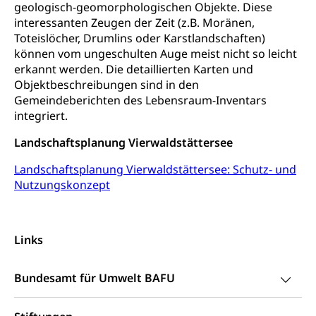
geologisch-geomorphologischen Objekte. Diese
Informationsstelle AHV/IV
interessanten Zeugen der Zeit (z.B. Moränen,
Inklusion im Sport
Ergänzungsleistungen (EL) (WAS Luzern)
Toteislöcher, Drumlins oder Karstlandschaften)
Menschen mit Behinderungen
Kultur und Medien
können vom ungeschulten Auge meist nicht so leicht
AHV-Altersrente (WAS Luzern)
erkannt werden. Die detaillierten Karten und
Objektbeschreibungen sind in den
IV-Leistungen (WAS Luzern)
Archive und Bibliotheken
Gemeindeberichten des Lebensraum-Inventars
Bücher, Bundesarchiv, Landesbibliothek
integriert.
Staatsarchiv Luzern
Landschaftsplanung Vierwaldstättersee
Kulturelle Einrichtungen
Zentral- und Hochschulbibliothek
Museen, Theater, Bibliotheken
Landschaftsplanung Vierwaldstättersee: Schutz- und
Nutzungskonzept
Archiv der Denkmalpflege
Dienststelle Kultur
Kulturförderung
Kunst & Kultur (Luzern Tourismus)
Kulturpolitik, Sprachförderung, Denkmalpflege,
kulturelles Angebot, Kulturerbe, kulturelles Erbe,
Links
Nachwuchsförderung, Vermittlung, Selektive
Förderung, Kulturausschreibungen, Kulturpreis,
Werkbeitrag, Produktionsbeitrag, Recherche,
Bundesamt für Umwelt BAFU
Bildende Kunst, Angewandte Kunst, Theater/Tanz,
Musik, Entwicklung, Programmbeiträge,
Filmförderung, Regionale Förderfonds,