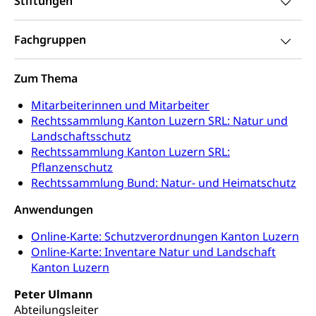
Stiftungen
Werkankäufe, Kunstankäufe, Kunst und Bau, Schule
und Kultur, Kulturgesuche, Kulturvermittlung
Fachgruppen
Kulturförderung und Vermittlung
Zum Thema
Angebote für Schulklassen
Mobilität
Zentralschweizer Filmförderung
Mitarbeiterinnen und Mitarbeiter
Schiene und öffentlicher Verkehr
Rechtssammlung Kanton Luzern SRL: Natur und
Landschaftsschutz
Schienenverkehr, Zugverkehr, Bahnverkehr,
Rechtssammlung Kanton Luzern SRL:
Transportmittel, öffentlicher Verkehr
Pflanzenschutz
Rechtssammlung Bund: Natur- und Heimatschutz
Verkehrsverbund Luzern VVL
Schifffahrt
Anwendungen
Öffentlicher Verkehr Luzern Mobil
Schiffsverkehr, Binnenschifffahrt, Seeschifffahrt,
Flussschifffahrt
Online-Karte: Schutzverordnungen Kanton Luzern
Online-Karte: Inventare Natur und Landschaft
Schifffahrt (Strassenverkehrsamt)
Strasse
Kanton Luzern
Autoverkehr, Lastwagenverkehr, Schwerverkehr,
leistungsabhängige Schwerverkehrsabgabe,
Peter Ulmann
Langsamverkehr, Transportmittel, Auto, Motorrad,
Abteilungsleiter