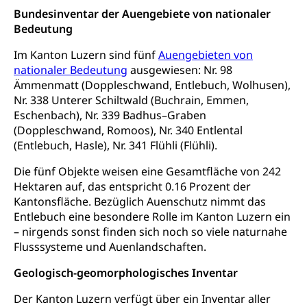
Krankenversicherung (WAS Luzern)
Arzneimittelabhängigkeit, Suchtkrankheit,
Bundesinventar der Auengebiete von nationaler
Existenzsicherung - Sozialhilfe
Drogenabhängige, Drogensüchtige,
Bedeutung
Betäubungsmittel, Suchtmittel, Psychopharmaka
Soziales und Gesellschaft (Dienststelle)
Im Kanton Luzern sind fünf
Auengebieten von
Fachstelle Sucht Region Luzern
Gesundheitsversorgung
nationaler Bedeutung
Opferhilfe
ausgewiesen: Nr. 98
Ämmenmatt (Doppleschwand, Entlebuch, Wolhusen),
Drogen (Polizei)
Gesundheitsversorgung, Spital, Pflegeinitiative,
Arbeitslosenversicherung (WAS Luzern)
Nr. 338 Unterer Schiltwald (Buchrain, Emmen,
Ambulant vor stationär, AVOS, Patientendossier
Sucht
Eschenbach), Nr. 339 Badhus–Graben
Invalidenversicherung (WAS Luzern)
(Doppleschwand, Romoos), Nr. 340 Entlental
Gesundheitsversorgung
AHV / IV
Soziale Sicherheit
(Entlebuch, Hasle), Nr. 341 Flühli (Flühli).
Altersrente, Invalidenrente, Witwenrente,
Sozialversicherung, Vorsorgeeinrichtung,
Die fünf Objekte weisen eine Gesamtfläche von 242
Pensionskasse, erste Säule, zweite Säule, dritte
Hektaren auf, das entspricht 0.16 Prozent der
Säule, Hilflosenentschädigung,
Kantonsfläche. Bezüglich Auenschutz nimmt das
Ergänzungsleistungen, Altersvorsorge,
Entlebuch eine besondere Rolle im Kanton Luzern ein
Todesfallversicherung
– nirgends sonst finden sich noch so viele naturnahe
Flusssysteme und Auenlandschaften.
Hilfslosenentschädigung (WAS Luzern)
Behinderung
Geologisch-geomorphologisches Inventar
AHV-Hinterlassenenrente (WAS Luzern)
Körperbehinderung, körperliche Behinderung,
geistige Behinderung, psychische Behinderung,
AHV-Beiträge (WAS Luzern)
Der Kanton Luzern verfügt über ein Inventar aller
Erwerbsunfähigkeit, Behinderte