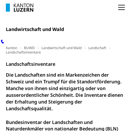
Kindertagesstätte, Spielgruppe, Tagesmutter,
Schulliste
Fachstelle Hochschulbildung
Na
Freiwilliges Kindergarten Jahr
Heilpädagogische Schulen
Kinderbetreuung
Freiwilliger Schulsport
Landwirtschaft und Wald
Freiwilliges Kindergarten Jahr
Gesundheit und Soziales
Frühe Sprachförderung
Kanton
BUWD
Landwirtschaft und Wald
Landschaft
Konsumentenschutz
Landschaftsinventare
Kindergarten & Basisstufe
Konsumentenrechte, Produktsicherheit,
Frühe Förderung
Landschaftsinventare
Preisüberwachung, Preisüberwacher,
Konsumentenorganisation, parallele Einfuhr,
Die Landschaften sind ein Markenzeichen der
regionale Erschöpfung, nationale Erschöpfung,
Schweiz und ein Trumpf für die Standortförderung.
internationale Erschöpfung, Preisabsprache, Kartell,
Cassis-deDijon-Prinzip
Manche von ihnen sind einzigartig oder von
ausserordentlicher Schönheit. Die Inventare dienen
Lebensmittelkontrolle und
Krankenversicherung
der Erhaltung und Steigerung der
Verbraucherschutz
Landschaftsqualität.
Unfallversicherung, Berufsunfallversicherung,
Krankheit, Unfall, Prämienverbilligung,
Krankenkasse
Bundesinventar der Landschaften und
Naturdenkmäler von nationaler Bedeutung (BLN)