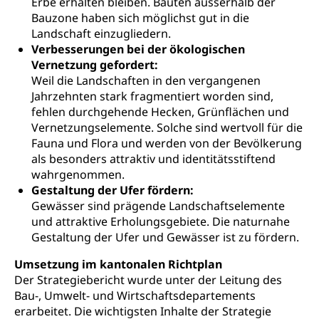
Erbe erhalten bleiben. Bauten ausserhalb der
Fahrzeugausweis)
Geburtsurkunde, Geburtsschein, Geburtsanzeige
Bauzone haben sich möglichst gut in die
Namensänderungen
Landschaft einzugliedern.
Familienzulagen (WAS Luzern)
Kinder und Jugendliche
Verbesserungen bei der ökologischen
Vernetzung gefordert:
Schwangerschaft / Geburt (gruezi.lu.ch)
Mündigkeit, Kindesschutz, Jugendschutz
Weil die Landschaften in den vergangenen
Jahrzehnten stark fragmentiert worden sind,
Kinder- und Jugendförderung
Pflege / Pflegeheim
fehlen durchgehende Hecken, Grünflächen und
Psychische Gesundheit
Hauspflege, spitalexterne Pflege, Spitex
Vernetzungselemente. Solche sind wertvoll für die
Fauna und Flora und werden von der Bevölkerung
IV für Kinder und Jugendliche (WAS Luzern)
Betreuende Angehörige
Religion
als besonders attraktiv und identitätsstiftend
wahrgenommen.
Pflegeheimliste und freie Pflegeplätze
Kirche, Gottesdienst, Seelsorge,
Gestaltung der Ufer fördern:
Religionsgemeinschaft
Betreuung von Angehörigen (WAS Luzern)
Gewässer sind prägende Landschaftselemente
und attraktive Erholungsgebiete. Die naturnahe
Religionsvielfalt Im Kanton Luzern (unilu)
Sport
Gestaltung der Ufer und Gewässer ist zu fördern.
Religion (gruezi.lu.ch)
Freizeitaktivitäten, Schulsport, Spitzensport,
Breitensport, Jugend und Sport, Sportanlagen
Umsetzung im kantonalen Richtplan
Der Strategiebericht wurde unter der Leitung des
Olympiateam Kanton Luzern
Tiere
Bau-, Umwelt- und Wirtschaftsdepartements
erarbeitet. Die wichtigsten Inhalte der Strategie
Offene Sporthallen
Haustiere, Heimtiere, Wildtiere, Veterinärmedizin,