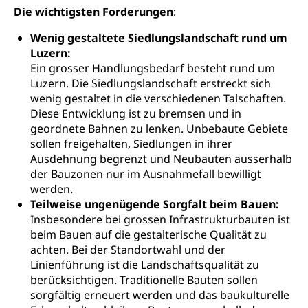
Zivilstandswesen
Adoption
Die wichtigsten Forderungen
:
Adoptivkind, Adoptiveltern, Adoptionsvermittlung,
Wenig gestaltete Siedlungslandschaft rund um
Adoptionsverfahren, elterliche Gewalt, elterliche
Luzern:
Sorge
Ein grosser Handlungsbedarf besteht rund um
Luzern. Die Siedlungslandschaft erstreckt sich
Adoption
Aufenthaltsbewilligungen
wenig gestaltet in die verschiedenen Talschaften.
Niederlassungsbewilligung, Aufenthalt,
Diese Entwicklung ist zu bremsen und in
Niederlassung, Wohnsitz
geordnete Bahnen zu lenken. Unbebaute Gebiete
sollen freigehalten, Siedlungen in ihrer
Amt für Migration
Ausweise und Bescheinigungen
Ausdehnung begrenzt und Neubauten ausserhalb
der Bauzonen nur im Ausnahmefall bewilligt
Reisepass, Identitätskarte, Visum, Geburtsurkunde
werden.
Teilweise ungenügende Sorgfalt beim Bauen:
Jagdausweis, Fischereiausweis
Einbürgerung
Insbesondere bei grossen Infrastrukturbauten ist
Strafregisterauszug bestellen
Nationalität, Staatsangehörigkeit,
beim Bauen auf die gestalterische Qualität zu
Staatsbürgerschaft, Bürgerrecht, Erwerb des
achten. Bei der Standortwahl und der
Waffen, Sprengstoffe und Pyrotechnik
Bürgerrechts, Verlust des Bürgerrechts,
Linienführung ist die Landschaftsqualität zu
Einbürgerungsverfahren
Reisepass, Identitätskarte
berücksichtigen. Traditionelle Bauten sollen
sorgfältig erneuert werden und das baukulturelle
Einbürgerungen
Geburt
Strassenverkehrsamt (Führerausweis,