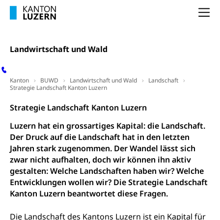
Zentral- und Hochschulbibliothek
Museen, Theater, Bibliotheken
Na
Archiv der Denkmalpflege
Dienststelle Kultur
Kulturförderung
Kunst & Kultur (Luzern Tourismus)
Kulturpolitik, Sprachförderung, Denkmalpflege,
Landwirtschaft und Wald
kulturelles Angebot, Kulturerbe, kulturelles Erbe,
Nachwuchsförderung, Vermittlung, Selektive
Förderung, Kulturausschreibungen, Kulturpreis,
Kanton
BUWD
Landwirtschaft und Wald
Landschaft
Werkbeitrag, Produktionsbeitrag, Recherche,
Strategie Landschaft Kanton Luzern
Bildende Kunst, Angewandte Kunst, Theater/Tanz,
Musik, Entwicklung, Programmbeiträge,
Strategie Landschaft Kanton Luzern
Filmförderung, Regionale Förderfonds,
Werkankäufe, Kunstankäufe, Kunst und Bau, Schule
Luzern hat ein grossartiges Kapital: die Landschaft.
und Kultur, Kulturgesuche, Kulturvermittlung
Der Druck auf die Landschaft hat in den letzten
Jahren stark zugenommen. Der Wandel lässt sich
Kulturförderung und Vermittlung
zwar nicht aufhalten, doch wir können ihn aktiv
Angebote für Schulklassen
gestalten: Welche Landschaften haben wir? Welche
Mobilität
Entwicklungen wollen wir? Die Strategie Landschaft
Zentralschweizer Filmförderung
Kanton Luzern beantwortet diese Fragen.
Schiene und öffentlicher Verkehr
Schienenverkehr, Zugverkehr, Bahnverkehr,
Die Landschaft des Kantons Luzern ist ein Kapital für