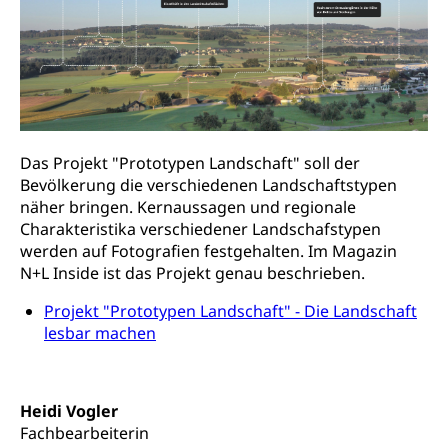
Schweizer Armee
Katastrophenschutz, Katastrophenhilfe, Polizei,
Feuerwehr, Gesundheitswesen, technische Betriebe,
Erwerbsausfallentschädigung (WAS Luzern)
Alarmierung, Sirenentest
Kantonaler Führungsstab
Polizei
Ordnungskräfte, Sicherheit, öffentliche Ordnung
Polizei
Das Projekt "Prototypen Landschaft" soll der
Versorgung
Bevölkerung die verschiedenen Landschaftstypen
Vorratshaltung, Vorrat
näher bringen. Kernaussagen und regionale
Charakteristika verschiedener Landschafstypen
Wasserversorgung
Waffen
werden auf Fotografien festgehalten. Im Magazin
N+L Inside ist das Projekt genau beschrieben.
Waffenerwerbsschein, Waffenschein, Waffenbüro,
Waffentragen, Selbstverteidigung
Projekt "Prototypen Landschaft" - Die Landschaft
lesbar machen
Waffen, Sprengstoffe und Pyrotechnik
Zivildienst
Militärdienst
Heidi Vogler
Bundesamt für Zivildienst ZIVI
Zivilschutz
Fachbearbeiterin
Erwerbsausfallentschädigung (WAS Luzern)
Schutzdienstpflicht, Schutzraum,