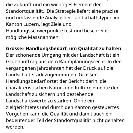
Transportmittel, öffentlicher Verkehr
die Zukunft und ein wichtiges Element der
Standortqualität. Die Strategie liefert eine präzise
Verkehrsverbund Luzern VVL
Schifffahrt
und umfassende Analyse der Landschaftstypen im
Öffentlicher Verkehr Luzern Mobil
Schiffsverkehr, Binnenschifffahrt, Seeschifffahrt,
Kanton Luzern, legt Ziele und
Flussschifffahrt
Handlungsschwerpunkte fest und beschreibt
mögliche Massnahmen.
Schifffahrt (Strassenverkehrsamt)
Strasse
Grosser Handlungsbedarf, um Qualität zu halten
Autoverkehr, Lastwagenverkehr, Schwerverkehr,
Der schonende Umgang mit der Landschaft ist ein
leistungsabhängige Schwerverkehrsabgabe,
Grundauftrag aus dem Raumplanungsrecht. In den
Langsamverkehr, Transportmittel, Auto, Motorrad,
vergangenen Jahrzehnten hat der Druck auf die
Individualverkehr
Landschaft stark zugenommen. Grossen
Handlungsbedarf ortet der Bericht darin, die
zentras (Betrieb und Unterhalt LU, OW, NW,
charakteristischen Natur- und Kulturelemente der
ZG)
Landschaft zu sichern und bestehende
Persönliches
Strassenverkehrsamt
Landschaftswerte zu stärken. Ohne ein
zielgerichtetes und durch den Kanton gesteuertes
Verkehr und Infrastruktur vif
Zivilstand
Vorgehen kann die Qualität und damit auch ein
Kantonsstrassen
Geburt, Heirat, Ehe, Partnerschaft, Tod,
bedeutender Teil der Standortqualität nicht gehalten
Zivilstandsamt, Zivilstandsregiste
werden.