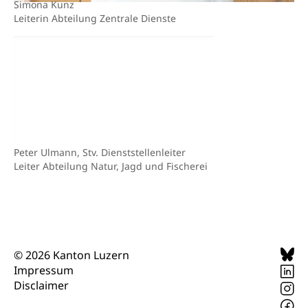
Sekundärprävention, Tertiärprävention
Simona Kunz
Leiterin Abteilung Zentrale Dienste
Darmkrebsvorsorge
Soziale Sicherheit
Kantonales Tabakpräventionsprogramm
Sozialversicherungen, Sozialpolitik,
Arbeitslosenversicherung,
Gesundheitsförderung
Mutterschaftsversicherung, Krankenversicherung,
Unfallversicherung, Invalidenversicherung,
Prävention (Polizei)
Sozialhilfe
Suchtprävention
Kranken- und Unfallversicherung
Sucht und Drogen
Gesundheitsversorgung
Peter Ulmann, Stv. Dienststellenleiter
(gruezi.lu.ch)
Drogenabhängigkeit, Drogensucht,
Leiter Abteilung Natur, Jagd und Fischerei
Medikamentenabhängigkeit,
Krankenversicherung (WAS Luzern)
Arzneimittelabhängigkeit, Suchtkrankheit,
Existenzsicherung - Sozialhilfe
Drogenabhängige, Drogensüchtige,
Betäubungsmittel, Suchtmittel, Psychopharmaka
Soziales und Gesellschaft (Dienststelle)
Fachstelle Sucht Region Luzern
Gesundheitsversorgung
Opferhilfe
© 2026 Kanton Luzern
Drogen (Polizei)
Gesundheitsversorgung, Spital, Pflegeinitiative,
Impressum
Arbeitslosenversicherung (WAS Luzern)
Ambulant vor stationär, AVOS, Patientendossier
Disclaimer
Sucht
Invalidenversicherung (WAS Luzern)