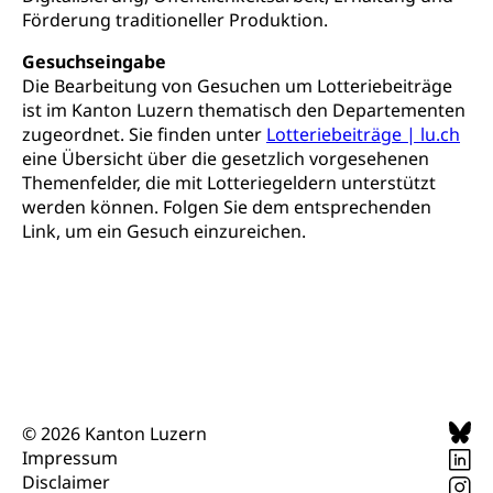
universitäre Ausbildung, akademische Ausbildung,
Wirtschaftsmittelschule
Förderung traditioneller Produktion.
Fachstelle Stipendien (beruf.lu.ch)
Hochschulbildung, Hochschule, universitäre
Förderangebote
FMS und Vollzeitschulen mit BM
Hochschule, Bachelor, Master, Doktorat,
Gesuchseingabe
Studienbeiträge Höhere Berufsbildung
Sonderschulung
Weiterbildung, Forschung, Entwicklung,
Die Bearbeitung von Gesuchen um Lotteriebeiträge
Dienstleistungen, Hochschule Luzern,
Finanzielle Unterstützung Pädagogische
Musikschulen
ist im Kanton Luzern thematisch den Departementen
Fachhochschule Zentralschweiz, HSLU,
Hochschule PHLU
Pädagogische Hochschule Luzern, PH Luzern, UniLU,
zugeordnet. Sie finden unter
Lotteriebeiträge | lu.ch
Schulferien
swissuniversities (Dachorganisation der Schweizer
eine Übersicht über die gesetzlich vorgesehenen
Stipendien Hochschule Luzern hslu
Hochschulen)
Früherziehung
Themenfelder, die mit Lotteriegeldern unterstützt
werden können. Folgen Sie dem entsprechenden
Schuldienste
swissuniversities
Vorschule
Link, um ein Gesuch einzureichen.
Betreuungsangebote
Universität Luzern
Kindergarten, Kinderkrippe, Krippe, Kinderhort,
Kindertagesstätte, Spielgruppe, Tagesmutter,
Schulliste
Fachstelle Hochschulbildung
Freiwilliges Kindergarten Jahr
Heilpädagogische Schulen
Kinderbetreuung
Freiwilliger Schulsport
Freiwilliges Kindergarten Jahr
Gesundheit und Soziales
Frühe Sprachförderung
© 2026 Kanton Luzern
Konsumentenschutz
Impressum
Kindergarten & Basisstufe
Disclaimer
Konsumentenrechte, Produktsicherheit,