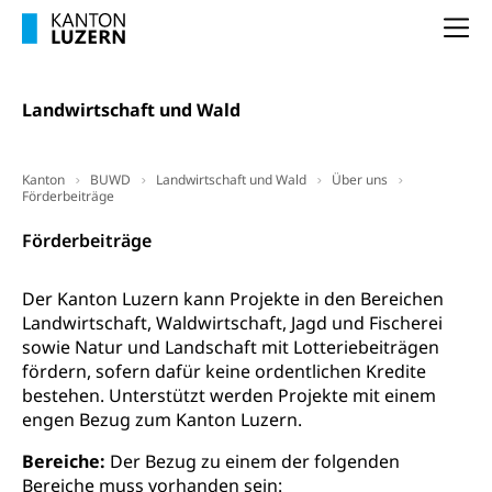
Innovative Projekte Landwirtschaft und
Umschulung, zweiter Bildungsweg,
Nachdiplomstudium, Zusatzlehre, Höhere
Wald
Na
Berufsbildung, Berufsmatura nach Lehre,
Projektförderung Universität Luzern unilu
Neuorientierung, Grundkompetenzen,
Berufsberatung, Standortbestimmung,
Studienberatung, Beratung und Unterstützung,
Landwirtschaft und Wald
Berufsabschluss für Erwachsene
Erwachsenenmatura
Berufliche Grundbildung
Kanton
BUWD
Landwirtschaft und Wald
Über uns
Förderbeiträge
Bildungsgutscheine Grundkompetenzen
Lehre, Berufsfachschule, Lehrbetrieb, Lehrvertrag,
Berufsberatung, Qualifikationsverfahren,
Förderbeiträge
Bildung & Berufsabschluss für Erwachsene
Berufswahl & Berufsberatung, Schnupperlehre und
Lehrstellensuche, Berufsmaturität,
Fachperson Betreuung (verkürzte
Brückenangebote, Zugewanderte & Arbeitsmarkt,
Der Kanton Luzern kann Projekte in den Bereichen
Grundbildung)
Fachstelle Berufsbildung
Landwirtschaft, Waldwirtschaft, Jagd und Fischerei
sowie Natur und Landschaft mit Lotteriebeiträgen
Fachperson Gesundheit (verkürzte
Schulen und Berufsbildungszentren
Hochschule Fachhochschule
fördern, sofern dafür keine ordentlichen Kredite
Grundbildung)
bestehen. Unterstützt werden Projekte mit einem
Integrationsvorlehre INVOL Zentralschweiz
Studium, Hochschulstudium, tertiäre Bildung
Allgemeinbildung für Erwachsene
engen Bezug zum Kanton Luzern.
Fremdsprachen in der Berufslehre –
Berufsberatung (berufsberatung.ch)
Campus Horw
Mittelschulen
Bereiche:
Der Bezug zu einem der folgenden
MobiLingua
Grundkompetenzen (einfach-besser.ch)
Campus Horw (HSLU)
Bereiche muss vorhanden sein:
Gymnasium, Handelsmittelschule, Sekundarstufe II,