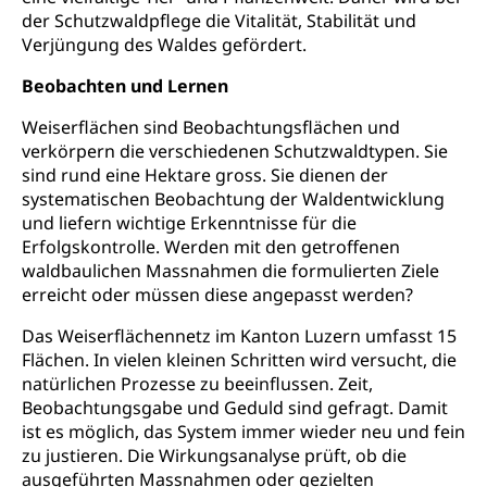
Zivilstandswesen
Adoption
der Schutzwaldpflege die Vitalität, Stabilität und
Verjüngung des Waldes gefördert.
Adoptivkind, Adoptiveltern, Adoptionsvermittlung,
Adoptionsverfahren, elterliche Gewalt, elterliche
Beobachten und Lernen
Sorge
Weiserflächen sind Beobachtungsflächen und
Adoption
Aufenthaltsbewilligungen
verkörpern die verschiedenen Schutzwaldtypen. Sie
sind rund eine Hektare gross. Sie dienen der
Niederlassungsbewilligung, Aufenthalt,
Niederlassung, Wohnsitz
systematischen Beobachtung der Waldentwicklung
und liefern wichtige Erkenntnisse für die
Amt für Migration
Ausweise und Bescheinigungen
Erfolgskontrolle. Werden mit den getroffenen
waldbaulichen Massnahmen die formulierten Ziele
Reisepass, Identitätskarte, Visum, Geburtsurkunde
erreicht oder müssen diese angepasst werden?
Jagdausweis, Fischereiausweis
Einbürgerung
Das Weiserflächennetz im Kanton Luzern umfasst 15
Flächen. In vielen kleinen Schritten wird versucht, die
Strafregisterauszug bestellen
Nationalität, Staatsangehörigkeit,
natürlichen Prozesse zu beeinflussen. Zeit,
Staatsbürgerschaft, Bürgerrecht, Erwerb des
Waffen, Sprengstoffe und Pyrotechnik
Bürgerrechts, Verlust des Bürgerrechts,
Beobachtungsgabe und Geduld sind gefragt. Damit
Einbürgerungsverfahren
ist es möglich, das System immer wieder neu und fein
Reisepass, Identitätskarte
zu justieren. Die Wirkungsanalyse prüft, ob die
Einbürgerungen
Geburt
Strassenverkehrsamt (Führerausweis,
ausgeführten Massnahmen oder gezielten