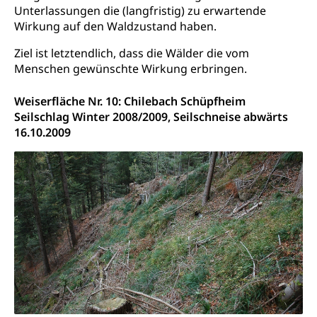
Fahrzeugausweis)
Unterlassungen die (langfristig) zu erwartende
Geburtsurkunde, Geburtsschein, Geburtsanzeige
Wirkung auf den Waldzustand haben.
Namensänderungen
Familienzulagen (WAS Luzern)
Kinder und Jugendliche
Ziel ist letztendlich, dass die Wälder die vom
Menschen gewünschte Wirkung erbringen.
Schwangerschaft / Geburt (gruezi.lu.ch)
Mündigkeit, Kindesschutz, Jugendschutz
Kinder- und Jugendförderung
Pflege / Pflegeheim
Weiserfläche Nr. 10: Chilebach Schüpfheim
Seilschlag Winter 2008/2009, Seilschneise abwärts
Psychische Gesundheit
Hauspflege, spitalexterne Pflege, Spitex
16.10.2009
IV für Kinder und Jugendliche (WAS Luzern)
Betreuende Angehörige
Religion
Pflegeheimliste und freie Pflegeplätze
Kirche, Gottesdienst, Seelsorge,
Religionsgemeinschaft
Betreuung von Angehörigen (WAS Luzern)
Religionsvielfalt Im Kanton Luzern (unilu)
Sport
Religion (gruezi.lu.ch)
Freizeitaktivitäten, Schulsport, Spitzensport,
Breitensport, Jugend und Sport, Sportanlagen
Olympiateam Kanton Luzern
Tiere
Offene Sporthallen
Haustiere, Heimtiere, Wildtiere, Veterinärmedizin,