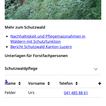
Schutzraumbaupflicht
Zivilschutz
Staat und Recht
Mehr zum Schutzwald
Gleichstellung von Frau und Mann
Nachhaltigkeit und Pflegemassnahmen in
Wäldern mit Schutzfunktion
Diskriminierung, Gleichstellungsbüro, Mobbing
Bericht Schutzwald Kanton Luzern
Gleichstellung aller Geschlechter und
Zivilverfahren
Unterlagen für Forstfachpersonen
Lebensformen
Zivilrecht, Zivilrechtspflege, Gerichtsverfahren
Gleichstellung Menschen mit
Schutzwaldpflege
Bezirksgerichte: Aufgaben und Verfahren
Behinderungen
Betreibung und Konkurs
Kosten im Zivilprozess
Schlichtungsbehörde Gleichstellung
Bankrott, Schulden, Zahlungsunfähigkeit, Pfändung
Name
Vorname
Telefon
Schulden (gruezi.lu.ch)
Demokratie
Felder
Urs
041 485 88 61
Betreibungsämter
Regierungsform, Stimm- und Wahlrecht,
Stimmrecht, Abstimmungen, Wahlen, politische