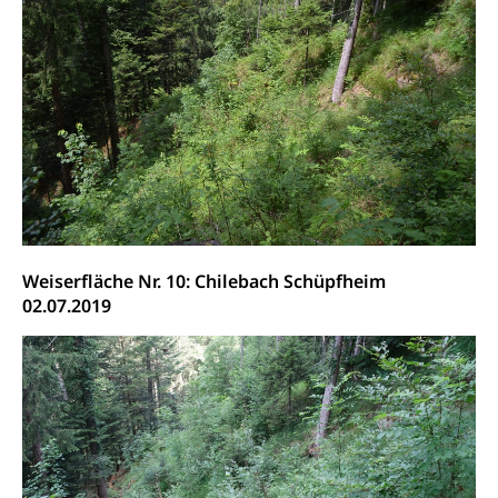
Schweizer Armee
Katastrophenschutz, Katastrophenhilfe, Polizei,
Feuerwehr, Gesundheitswesen, technische Betriebe,
Erwerbsausfallentschädigung (WAS Luzern)
Alarmierung, Sirenentest
Kantonaler Führungsstab
Polizei
Ordnungskräfte, Sicherheit, öffentliche Ordnung
Polizei
Versorgung
Vorratshaltung, Vorrat
Wasserversorgung
Waffen
Weiserfläche Nr. 10: Chilebach Schüpfheim
Waffenerwerbsschein, Waffenschein, Waffenbüro,
02.07.2019
Waffentragen, Selbstverteidigung
Waffen, Sprengstoffe und Pyrotechnik
Zivildienst
Militärdienst
Bundesamt für Zivildienst ZIVI
Zivilschutz
Erwerbsausfallentschädigung (WAS Luzern)
Schutzdienstpflicht, Schutzraum,