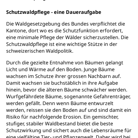
Transportmittel, öffentlicher Verkehr
Schutzwaldpflege - eine Daueraufgabe
Verkehrsverbund Luzern VVL
Schifffahrt
Die Waldgesetzgebung des Bundes verpflichtet die
Öffentlicher Verkehr Luzern Mobil
Schiffsverkehr, Binnenschifffahrt, Seeschifffahrt,
Flussschifffahrt
Kantone, dort wo es die Schutzfunktion erfordert,
eine minimale Pflege der Wälder sicherzustellen. Die
Schifffahrt (Strassenverkehrsamt)
Strasse
Schutzwaldpflege ist eine wichtige Stütze in der
schweizerischen Waldpolitik.
Autoverkehr, Lastwagenverkehr, Schwerverkehr,
leistungsabhängige Schwerverkehrsabgabe,
Durch die gezielte Entnahme von Bäumen gelangt
Langsamverkehr, Transportmittel, Auto, Motorrad,
Licht und Wärme auf den Boden. Junge Bäume
Individualverkehr
wachsen im Schutze ihrer grossen Nachbarn auf.
Damit wachsen sie buchstäblich in ihre Aufgabe
zentras (Betrieb und Unterhalt LU, OW, NW,
hinein, bevor die älteren Bäume schwächer werden.
ZG)
Wurfgefährdete Bäume, sogenannte Gefahrenträger,
Persönliches
Strassenverkehrsamt
werden gefällt. Denn wenn Bäume entwurzelt
werden, reissen sie den Boden auf und sind damit ein
Verkehr und Infrastruktur vif
Zivilstand
Risiko für nachfolgende Erosion. Ein gemischter,
Kantonsstrassen
Geburt, Heirat, Ehe, Partnerschaft, Tod,
stufiger, stabiler Waldbestand bietet die beste
Zivilstandsamt, Zivilstandsregiste
Schutzwirkung und sichert auch die Lebensräume für
eine vielfältige Tier- und Pflanzenwelt. Daher wird bei