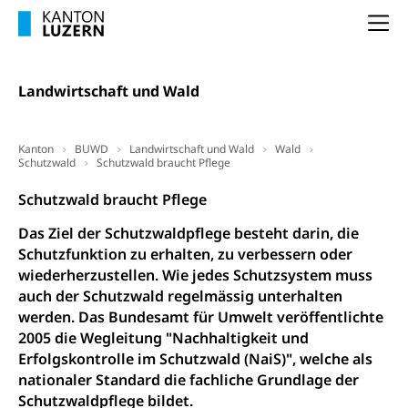
Zentral- und Hochschulbibliothek
Museen, Theater, Bibliotheken
Na
Archiv der Denkmalpflege
Dienststelle Kultur
Kulturförderung
Kunst & Kultur (Luzern Tourismus)
Kulturpolitik, Sprachförderung, Denkmalpflege,
Landwirtschaft und Wald
kulturelles Angebot, Kulturerbe, kulturelles Erbe,
Nachwuchsförderung, Vermittlung, Selektive
Förderung, Kulturausschreibungen, Kulturpreis,
Kanton
BUWD
Landwirtschaft und Wald
Wald
Werkbeitrag, Produktionsbeitrag, Recherche,
Schutzwald
Schutzwald braucht Pflege
Bildende Kunst, Angewandte Kunst, Theater/Tanz,
Musik, Entwicklung, Programmbeiträge,
Schutzwald braucht Pflege
Filmförderung, Regionale Förderfonds,
Werkankäufe, Kunstankäufe, Kunst und Bau, Schule
Das Ziel der Schutzwaldpflege besteht darin, die
und Kultur, Kulturgesuche, Kulturvermittlung
Schutzfunktion zu erhalten, zu verbessern oder
wiederherzustellen. Wie jedes Schutzsystem muss
Kulturförderung und Vermittlung
auch der Schutzwald regelmässig unterhalten
Angebote für Schulklassen
Mobilität
werden. Das Bundesamt für Umwelt veröffentlichte
2005 die Wegleitung "Nachhaltigkeit und
Zentralschweizer Filmförderung
Erfolgskontrolle im Schutzwald (NaiS)", welche als
Schiene und öffentlicher Verkehr
nationaler Standard die fachliche Grundlage der
Schienenverkehr, Zugverkehr, Bahnverkehr,
Schutzwaldpflege bildet.