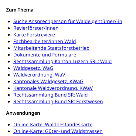
Betreibungsverfahren
Parteien, Grundfreiheiten, Pluralismus
Zum Thema
Konkursämter
Volksrechte
Kantonale Steuern
Suche Ansprechperson für Waldeigentümer/-in
Finanzausgleich, Einkommenssteuer, Kopfsteuer,
Revierförster/innen
Personalsteuer, Haushaltssteuer, Vermögenssteuer,
Karte Forstreviere
Verrechnungssteuer, Quellensteuer,
Fachbearbeiter/innen Wald
Grundstückgewinnsteuer, Liegenschaftssteuer,
Mitarbeitende Staatsforstbetrieb
Handänderungssteuer, Grundsteuer, Kirchensteuer,
Gewerbesteuer, Vergnügungssteuer,
Dokumente und Formulare
Reklameplakatsteuer, Verkehrssteuer,
Rechtssammlung Kanton Luzern SRL: Wald
Erbschaftssteuer, Schenkungssteuer, Gewinn- und
Waldgesetz, WaG
Kapitalsteuer
Waldverordnung, WaV
Kantonales Waldgesetz, KWaG
Steuern (Dienststelle)
Ombudsstellen
Kantonale Waldverordnung, KWaV
Vermittler, Vermittlungsstelle, Schlichtungsstelle,
Rechtssammlung Bund SR: Wald
Vermittlung, Schlichtung, Mediation
Rechtssammlung Bund SR: Forstwesen
Umgang mit Beschwerden (Volksschulen)
Anwendungen
Rassismus
Beschwerde Strassenverkehrsamt
Diskriminierung, Fremdenfeindlichkeit,
Online-Karte: Waldbestandeskarte
Gleichberechtigung
Online-Karte: Güter- und Waldstrassen
Beschwerdestelle Spitäler