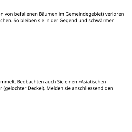
len von befallenen Bäumen im Gemeindegebiet) verloren
chen. So bleiben sie in der Gegend und schwärmen
gesmutter, Freiwilliges Kindergarten Jahr
erung
Kindergarten & Basisstufe
mentenorganisation, parallele Einfuhr, regionale
artell, Cassis-deDijon-Prinzip
ammelt. Beobachten auch Sie einen «Asiatischen
r (gelochter Deckel). Melden sie anschliessend den
ung, Krankenkasse
)
allversicherung
eit