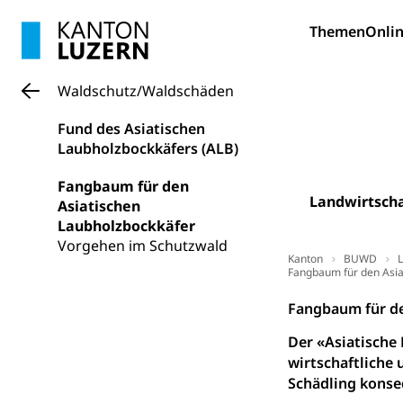
Fremdsprache
Studium, Hochsc
Berufsabschl
Themen
Onlin
Information
Campus Hor
Mittelschulen
Berufslehre (
Pädagogische
Gymnasium, Hand
Waldschutz/Waldschäden
Informatikmitte
Berufsmaturi
und Vollzeitsch
Fund des Asiatischen
Laubholzbockkäfers (ALB)
Berufsbildung
Obligatorische
Fangbaum für den
Fach- & Wirt
Schulpflicht, S
Landwirtscha
Asiatischen
Psychomotorik, 
Gymnasien & 
Laubholzbockkäfer
Kantonale S
Stipendien un
Vorgehen im Schutzwald
Gesundheits
Kanton
BUWD
L
Sonderschul
Fangbaum für den Asia
Studienbeihilfe
Heilpädagogi
Fangbaum für de
Stipendien U
Universität
Der «Asiatische 
Fachstelle St
Technische Hoch
Hochschulbildung
wirtschaftliche 
Finanzielle 
Hochschule Luze
Schädling kons
(Dachorganisati