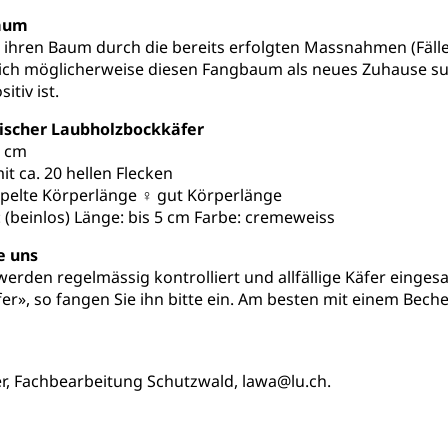
aum
ities
Universität Luzern
Fachstelle Hochschulbildung
e ihren Baum durch die bereits erfolgten Massnahmen (Fäl
ich möglicherweise diesen Fangbaum als neues Zuhause su
nderkrippe, Krippe, Kinderhort, Kindertagesstätte, Spielgruppe, Ta
itiv ist.
uung
Freiwilliges Kindergarten Jahr
Frühe Sprachförd
tischer Laubholzbockkäfer
rung
5 cm
Soziales
t ca. 20 hellen Flecken
ppelte Körperlänge ♀ gut Körperlänge
schutz
: (beinlos) Länge: bis 5 cm Farbe: cremeweiss
te, Produktsicherheit, Preisüberwachung, Preisüberwacher, Konsu
e uns
ionale Erschöpfung, internationale Erschöpfung, Preisabsprache, K
rden regelmässig kontrolliert und allfällige Käfer einges
kontrolle und Verbraucherschutz
r», so fangen Sie ihn bitte ein. Am besten mit einem Beche
cherung
ng, Berufsunfallversicherung, Krankheit, Unfall, Prämienverbillig
cherung (WAS Luzern)
Prämienverbilligung (WAS Luzern
icherheit
r, Fachbearbeitung Schutzwald, lawa@lu.ch.
he Krankenversicherung (WAS Luzern)
Kranken- und Unf
ttel, Lebensmittelkontrolle, Lebensmittelhygiene, Produktesicherh