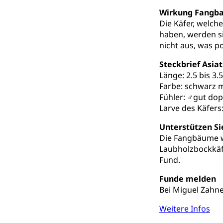
Wirkung Fangb
swissunivers
Vorschule
Die Käfer, welch
haben, werden s
Kindergarten, Ki
nicht aus, was pos
Kinderbetre
Steckbrief Asia
Frühe Förde
Länge: 2.5 bis 3.
Gesundheit und 
Farbe: schwarz mi
Fühler: ♂gut do
Konsumenten
Larve des Käfers
Konsumentenrech
Unterstützen Si
Erschöpfung, nat
Die Fangbäume we
Lebensmittel
Laubholzbockkäfe
Krankenversi
Fund.
Unfallversicheru
Funde melden
Krankenversi
Lebensmittels
Bei Miguel Zahne
Obligatorisc
sichere Lebensmi
Weitere Infos