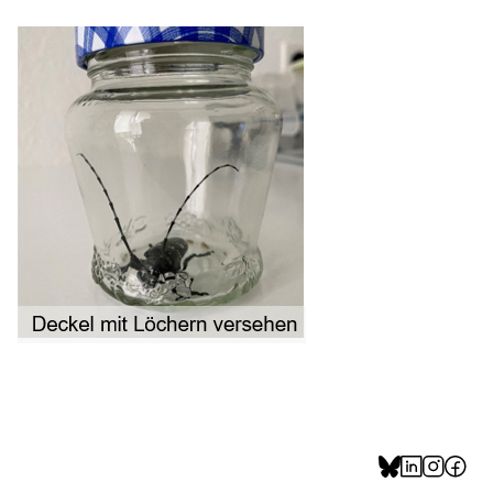
ion, Tabakprävention, Primärprävention,
ndheitsförderung
Prävention (Polizei)
icherung, Krankenversicherung, Unfallversicherung,
(WAS Luzern)
Existenzsicherung - Sozialhilfe
sicherung (WAS Luzern)
gigkeit, Suchtkrankheit, Drogenabhängige,
ientendossier
Pensionskasse, erste Säule, zweite Säule, dritte Säule,
rung