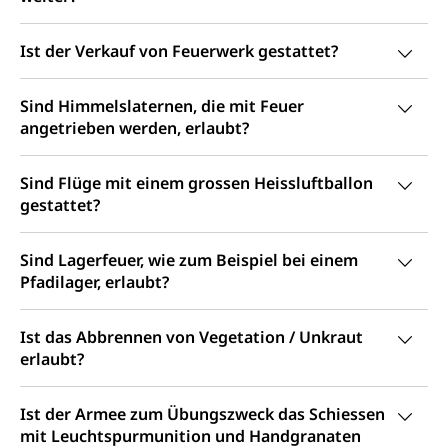
Niederlassung, Wohnsitz
Amt für Migration
Ist der Verkauf von Feuerwerk gestattet?
Ausweise und Bescheinigungen
Reisepass, Identitätskarte, Visum, Geburtsurkunde
Sind Himmelslaternen, die mit Feuer
Jagdausweis, Fischereiausweis
angetrieben werden, erlaubt?
Einbürgerung
Strafregisterauszug bestellen
Nationalität, Staatsangehörigkeit,
Staatsbürgerschaft, Bürgerrecht, Erwerb des
Sind Flüge mit einem grossen Heissluftballon
Waffen, Sprengstoffe und Pyrotechnik
Bürgerrechts, Verlust des Bürgerrechts,
gestattet?
Einbürgerungsverfahren
Reisepass, Identitätskarte
Sind Lagerfeuer, wie zum Beispiel bei einem
Einbürgerungen
Geburt
Strassenverkehrsamt (Führerausweis,
Pfadilager, erlaubt?
Fahrzeugausweis)
Geburtsurkunde, Geburtsschein, Geburtsanzeige
Namensänderungen
Ist das Abbrennen von Vegetation / Unkraut
Familienzulagen (WAS Luzern)
Kinder und Jugendliche
erlaubt?
Schwangerschaft / Geburt (gruezi.lu.ch)
Mündigkeit, Kindesschutz, Jugendschutz
Ist der Armee zum Übungszweck das Schiessen
Kinder- und Jugendförderung
Pflege / Pflegeheim
mit Leuchtspurmunition und Handgranaten