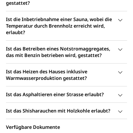
Psychische Gesundheit
Hauspflege, spitalexterne Pflege, Spitex
gestattet?
IV für Kinder und Jugendliche (WAS Luzern)
Betreuende Angehörige
Religion
Ist die Inbetriebnahme einer Sauna, wobei die
Pflegeheimliste und freie Pflegeplätze
Kirche, Gottesdienst, Seelsorge,
Temperatur durch Brennholz erreicht wird,
Religionsgemeinschaft
erlaubt?
Betreuung von Angehörigen (WAS Luzern)
Religionsvielfalt Im Kanton Luzern (unilu)
Sport
Ist das Betreiben eines Notstromaggregates,
Religion (gruezi.lu.ch)
Freizeitaktivitäten, Schulsport, Spitzensport,
das mit Benzin betrieben wird, gestattet?
Breitensport, Jugend und Sport, Sportanlagen
Olympiateam Kanton Luzern
Tiere
Ist das Heizen des Hauses inklusive
Warmwasserproduktion gestattet?
Offene Sporthallen
Haustiere, Heimtiere, Wildtiere, Veterinärmedizin,
Tiermedizin, Tierarzt, Tierschutz, Jagd, Fischerei,
Gesundheitsförderung
Viehzucht
Ist das Asphaltieren einer Strasse erlaubt?
Jugend+Sport
Tierschutz
Todesfall
Freiwilliger Schulsport
Ist das Shisharauchen mit Holzkohle erlaubt?
Hobbytierhaltung und Bienen
Bestattung, Beerdigung, Testament, Erbrecht,
Erbschaft, Todesschein, Todesanzeige,
Sportförderung
Veterinärdienst
Zivilstandsamt, Erben, Erbenliste
Verfügbare Dokumente