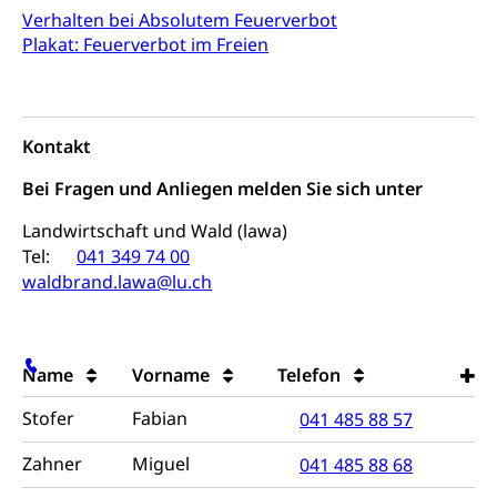
Wildtiere
Verhalten bei Absolutem Feuerverbot
Ärztliche Todesbescheinigung
Halten von Wildtieren
Plakat: Feuerverbot im Freien
Sicherheit
Haltung Heimtiere
Hunde
Armee
Kontakt
Militär, Militärdienst, Militärdienstpflicht,
Wehrpflicht, Berufssoldat, Militärdienstverweigerer,
Bei Fragen und Anliegen melden Sie sich unter
Dienstverweigerer, Militärdienstverweigerung,
Wehrpflichtersatz, Wehrpflichtersatzabgabe
Landwirtschaft und Wald (lawa)
Tel:
041 349 74 00
Militär
Bevölkerungsschutz
waldbrand.lawa@lu.ch
Schweizer Armee
Katastrophenschutz, Katastrophenhilfe, Polizei,
Feuerwehr, Gesundheitswesen, technische Betriebe,
Erwerbsausfallentschädigung (WAS Luzern)
Alarmierung, Sirenentest
Name
Vorname
Telefon
Kantonaler Führungsstab
Polizei
Stofer
Fabian
041 485 88 57
Ordnungskräfte, Sicherheit, öffentliche Ordnung
Zahner
Miguel
041 485 88 68
Polizei
Versorgung