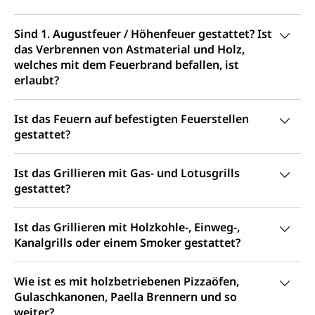
Autoverkehr, Lastwagenverkehr, Schwerverkehr,
leistungsabhängige Schwerverkehrsabgabe,
Langsamverkehr, Transportmittel, Auto, Motorrad,
Sind 1. Augustfeuer / Höhenfeuer gestattet? Ist
Individualverkehr
das Verbrennen von Astmaterial und Holz,
welches mit dem Feuerbrand befallen, ist
zentras (Betrieb und Unterhalt LU, OW, NW,
erlaubt?
ZG)
Persönliches
Strassenverkehrsamt
Ist das Feuern auf befestigten Feuerstellen
Verkehr und Infrastruktur vif
gestattet?
Zivilstand
Kantonsstrassen
Geburt, Heirat, Ehe, Partnerschaft, Tod,
Ist das Grillieren mit Gas- und Lotusgrills
Zivilstandsamt, Zivilstandsregiste
gestattet?
Zivilstandswesen
Adoption
Ist das Grillieren mit Holzkohle-, Einweg-,
Adoptivkind, Adoptiveltern, Adoptionsvermittlung,
Adoptionsverfahren, elterliche Gewalt, elterliche
Kanalgrills oder einem Smoker gestattet?
Sorge
Wie ist es mit holzbetriebenen Pizzaöfen,
Adoption
Aufenthaltsbewilligungen
Gulaschkanonen, Paella Brennern und so
Niederlassungsbewilligung, Aufenthalt,
weiter?