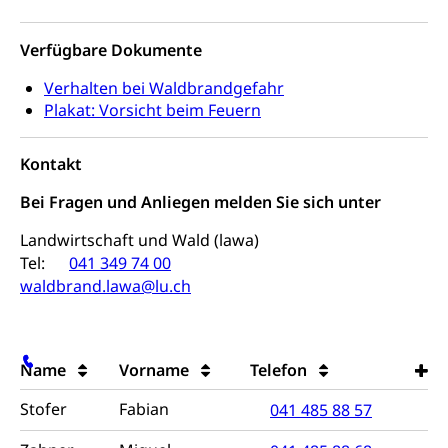
Filmförderung, Regionale Förderfonds,
Werkankäufe, Kunstankäufe, Kunst und Bau, Schule
Verfügbare Dokumente
und Kultur, Kulturgesuche, Kulturvermittlung
Verhalten bei Waldbrandgefahr
Kulturförderung und Vermittlung
Plakat: Vorsicht beim Feuern
Angebote für Schulklassen
Mobilität
Kontakt
Zentralschweizer Filmförderung
Schiene und öffentlicher Verkehr
Bei Fragen und Anliegen melden Sie sich unter
Schienenverkehr, Zugverkehr, Bahnverkehr,
Landwirtschaft und Wald (lawa)
Transportmittel, öffentlicher Verkehr
Tel:
041 349 74 00
Verkehrsverbund Luzern VVL
waldbrand.lawa@lu.ch
Schifffahrt
Öffentlicher Verkehr Luzern Mobil
Schiffsverkehr, Binnenschifffahrt, Seeschifffahrt,
Flussschifffahrt
Name
Vorname
Telefon
Schifffahrt (Strassenverkehrsamt)
Strasse
Stofer
Fabian
041 485 88 57
Autoverkehr, Lastwagenverkehr, Schwerverkehr,
leistungsabhängige Schwerverkehrsabgabe,