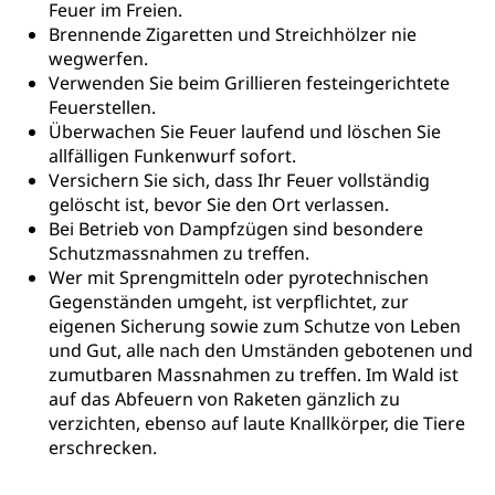
AHV-Beiträge (WAS Luzern)
Feuer im Freien.
Erwerbsunfähigkeit, Behinderte
Brennende Zigaretten und Streichhölzer nie
Informationsstelle AHV/IV
wegwerfen.
Inklusion im Sport
Ergänzungsleistungen (EL) (WAS Luzern)
Verwenden Sie beim Grillieren festeingerichtete
Menschen mit Behinderungen
Kultur und Medien
Feuerstellen.
AHV-Altersrente (WAS Luzern)
Überwachen Sie Feuer laufend und löschen Sie
allfälligen Funkenwurf sofort.
IV-Leistungen (WAS Luzern)
Archive und Bibliotheken
Versichern Sie sich, dass Ihr Feuer vollständig
Bücher, Bundesarchiv, Landesbibliothek
gelöscht ist, bevor Sie den Ort verlassen.
Bei Betrieb von Dampfzügen sind besondere
Staatsarchiv Luzern
Kulturelle Einrichtungen
Schutzmassnahmen zu treffen.
Wer mit Sprengmitteln oder pyrotechnischen
Zentral- und Hochschulbibliothek
Museen, Theater, Bibliotheken
Gegenständen umgeht, ist verpflichtet, zur
Archiv der Denkmalpflege
eigenen Sicherung sowie zum Schutze von Leben
Dienststelle Kultur
Kulturförderung
und Gut, alle nach den Umständen gebotenen und
Kunst & Kultur (Luzern Tourismus)
Kulturpolitik, Sprachförderung, Denkmalpflege,
zumutbaren Massnahmen zu treffen. Im Wald ist
kulturelles Angebot, Kulturerbe, kulturelles Erbe,
auf das Abfeuern von Raketen gänzlich zu
Nachwuchsförderung, Vermittlung, Selektive
verzichten, ebenso auf laute Knallkörper, die Tiere
Förderung, Kulturausschreibungen, Kulturpreis,
erschrecken.
Werkbeitrag, Produktionsbeitrag, Recherche,
Bildende Kunst, Angewandte Kunst, Theater/Tanz,
Musik, Entwicklung, Programmbeiträge,