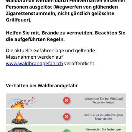
Waldbrände werden durch Fehlverhalten einzelner
Personen ausgelöst (Wegwerfen von glühenden
Krankenversicherung (WAS Luzern)
Lebensmittelsicherheit
Zigarettenstummeln, nicht gänzlich gelöschte
Prämienverbilligung (WAS Luzern)
Grillfeuer).
sichere Lebensmittel, Lebensmittelkontrolle,
Lebensmittelhygiene, Produktesicherheit
Obligatorische Krankenversicherung (WAS
Helfen Sie mit, Brände zu vermeiden. Beachten Sie
Luzern)
Trinkwasser
Prävention
die aufgeführten Regeln.
Kranken- und Unfallversicherung
Lebensmittel
Gesundheitsvorsorge, Wellness, Unfallverhütung,
Die aktuelle Gefahrenlage und geltende
Suchtprävention, Alkoholprävention,
Massnahmen werden auf
Tabakprävention, Primärprävention,
www.waldbrandgefahr.ch
veröffentlicht.
Sekundärprävention, Tertiärprävention
Darmkrebsvorsorge
Soziale Sicherheit
Verhalten bei Waldbrandgefahr
Kantonales Tabakpräventionsprogramm
Sozialversicherungen, Sozialpolitik,
Arbeitslosenversicherung,
Gesundheitsförderung
Mutterschaftsversicherung, Krankenversicherung,
Unfallversicherung, Invalidenversicherung,
Prävention (Polizei)
Sozialhilfe
Suchtprävention
Kranken- und Unfallversicherung
Sucht und Drogen
Gesundheitsversorgung
(gruezi.lu.ch)