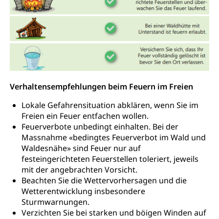
Drogenabhängigkeit, Drogensucht,
Medikamentenabhängigkeit,
Krankenversicherung (WAS Luzern)
Arzneimittelabhängigkeit, Suchtkrankheit,
Existenzsicherung - Sozialhilfe
Drogenabhängige, Drogensüchtige,
Betäubungsmittel, Suchtmittel, Psychopharmaka
Soziales und Gesellschaft (Dienststelle)
Fachstelle Sucht Region Luzern
Gesundheitsversorgung
Opferhilfe
Drogen (Polizei)
Gesundheitsversorgung, Spital, Pflegeinitiative,
Arbeitslosenversicherung (WAS Luzern)
Ambulant vor stationär, AVOS, Patientendossier
Verhaltensempfehlungen beim Feuern im Freien
Sucht
Invalidenversicherung (WAS Luzern)
Gesundheitsversorgung
Lokale Gefahrensituation abklären, wenn Sie im
AHV / IV
Soziale Sicherheit
Freien ein Feuer entfachen wollen.
Altersrente, Invalidenrente, Witwenrente,
Feuerverbote unbedingt einhalten. Bei der
Sozialversicherung, Vorsorgeeinrichtung,
Massnahme «bedingtes Feuerverbot im Wald und
Pensionskasse, erste Säule, zweite Säule, dritte
Waldesnähe» sind Feuer nur auf
Säule, Hilflosenentschädigung,
festeingerichteten Feuerstellen toleriert, jeweils
Ergänzungsleistungen, Altersvorsorge,
Todesfallversicherung
mit der angebrachten Vorsicht.
Beachten Sie die Wettervorhersagen und die
Hilfslosenentschädigung (WAS Luzern)
Behinderung
Wetterentwicklung insbesondere
Sturmwarnungen.
AHV-Hinterlassenenrente (WAS Luzern)
Körperbehinderung, körperliche Behinderung,
Verzichten Sie bei starken und böigen Winden auf
geistige Behinderung, psychische Behinderung,