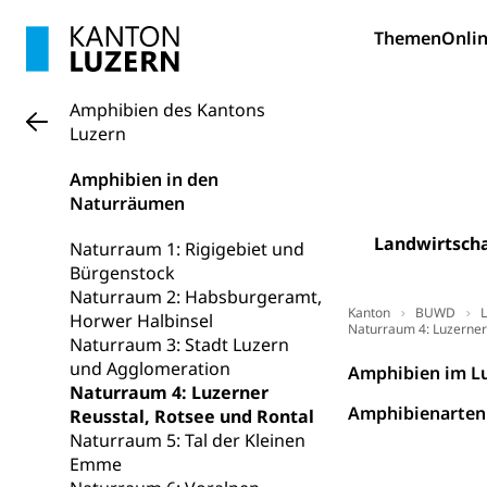
Berufslehre (
Pädagogische
Gymnasium, Hand
Themen
Onlin
Informatikmitte
Berufsmaturi
und Vollzeitsch
Amphibien des Kantons
Berufsbildung
Obligatorische
Luzern
Fach- & Wirt
Schulpflicht, S
Amphibien in den
Psychomotorik, 
Gymnasien & 
Naturräumen
Kantonale S
Stipendien un
Gesundheits
Landwirtscha
Naturraum 1: Rigigebiet und
Sonderschul
Studienbeihilfe
Bürgenstock
Naturraum 2: Habsburgeramt,
Heilpädagogi
Stipendien U
Universität
Kanton
BUWD
L
Horwer Halbinsel
Naturraum 4: Luzerner 
Naturraum 3: Stadt Luzern
Fachstelle St
Technische Hoch
und Agglomeration
Hochschulbildung
Amphibien im Lu
Finanzielle 
Hochschule Luze
Naturraum 4: Luzerner
(Dachorganisati
Amphibienarten 
Reusstal, Rotsee und Rontal
Naturraum 5: Tal der Kleinen
swissunivers
Vorschule
Emme