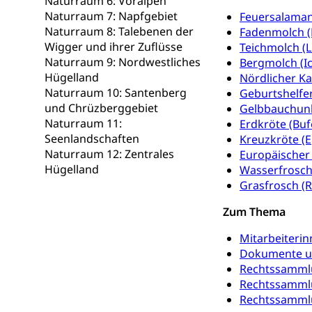
Naturraum 6: Voralpen
Kindergarten, Ki
Naturraum 7: Napfgebiet
Feuersalaman
Naturraum 8: Talebenen der
Fadenmolch (L
Kinderbetre
Wigger und ihrer Zuflüsse
Teichmolch (Li
Frühe Förde
Naturraum 9: Nordwestliches
Gesundheit und 
Bergmolch (Ic
Hügelland
Nördlicher Ka
Naturraum 10: Santenberg
Geburtshelfer
Konsumenten
und Chrüzberggebiet
Gelbbauchunk
Konsumentenrech
Naturraum 11:
Erdkröte (Buf
Erschöpfung, nat
Seenlandschaften
Kreuzkröte (E
Naturraum 12: Zentrales
Europäischer 
Lebensmittel
Krankenversi
Hügelland
Wasserfrosch
Grasfrosch (
Unfallversicheru
Zum Thema
Krankenversi
Lebensmittels
Mitarbeiterin
Obligatorisc
sichere Lebensmi
Dokumente u
Rechtssammlu
Trinkwasser
Prävention
Rechtssammlu
Gesundheitsvors
Rechtssammlu
Sekundärprävent