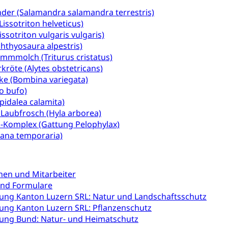
nderkrippe, Krippe, Kinderhort, Kindertagesstätte, Spielgruppe, Ta
der (Salamandra salamandra terrestris)
issotriton helveticus)
uung
Freiwilliges Kindergarten Jahr
Frühe Sprachförd
ssotriton vulgaris vulgaris)
rung
Soziales
hthyosaura alpestris)
mmmolch (Triturus cristatus)
kröte (Alytes obstetricans)
schutz
e (Bombina variegata)
te, Produktsicherheit, Preisüberwachung, Preisüberwacher, Konsu
o bufo)
ionale Erschöpfung, internationale Erschöpfung, Preisabsprache, K
pidalea calamita)
Laubfrosch (Hyla arborea)
kontrolle und Verbraucherschutz
cherung
-Komplex (Gattung Pelophylax)
Rana temporaria)
ng, Berufsunfallversicherung, Krankheit, Unfall, Prämienverbillig
cherung (WAS Luzern)
Prämienverbilligung (WAS Luzern
icherheit
nen und Mitarbeiter
he Krankenversicherung (WAS Luzern)
Kranken- und Unf
ttel, Lebensmittelkontrolle, Lebensmittelhygiene, Produktesicherh
nd Formulare
ng Kanton Luzern SRL: Natur und Landschaftsschutz
Lebensmittel
ng Kanton Luzern SRL: Pflanzenschutz
orge, Wellness, Unfallverhütung, Suchtprävention, Alkoholprävent
ng Bund: Natur- und Heimatschutz
ion, Tertiärprävention