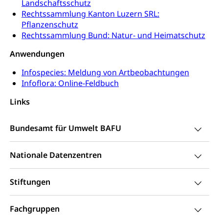
Landschaftsschutz
Schuldienste
swissuniversities
Rechtssammlung Kanton Luzern SRL:
Vorschule
Pflanzenschutz
Betreuungsangebote
Universität Luzern
Kindergarten, Kinderkrippe, Krippe, Kinderhort,
Rechtssammlung Bund: Natur- und Heimatschutz
Kindertagesstätte, Spielgruppe, Tagesmutter,
Schulliste
Fachstelle Hochschulbildung
Freiwilliges Kindergarten Jahr
Anwendungen
Heilpädagogische Schulen
Kinderbetreuung
Infospecies: Meldung von Artbeobachtungen
Freiwilliger Schulsport
Infoflora: Online-Feldbuch
Freiwilliges Kindergarten Jahr
Gesundheit und Soziales
Links
Frühe Sprachförderung
Konsumentenschutz
Kindergarten & Basisstufe
Bundesamt für Umwelt BAFU
Konsumentenrechte, Produktsicherheit,
Frühe Förderung
Preisüberwachung, Preisüberwacher,
Konsumentenorganisation, parallele Einfuhr,
Nationale Datenzentren
regionale Erschöpfung, nationale Erschöpfung,
internationale Erschöpfung, Preisabsprache, Kartell,
Cassis-deDijon-Prinzip
Stiftungen
Lebensmittelkontrolle und
Krankenversicherung
Fachgruppen
Verbraucherschutz
Unfallversicherung, Berufsunfallversicherung,