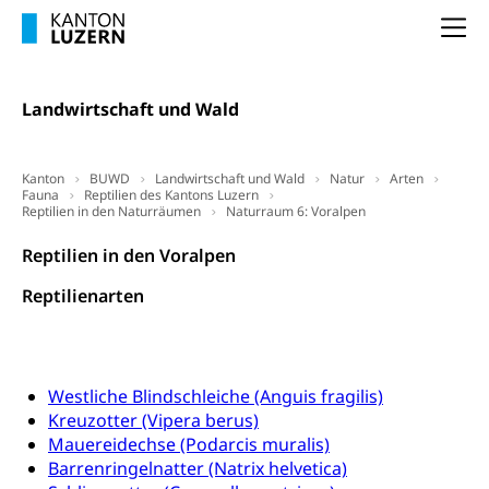
Pilotprojekte Klima
Erwachsenenbildung und Weiterbildung
Na
Innovative Projekte Landwirtschaft und
Umschulung, zweiter Bildungsweg,
Nachdiplomstudium, Zusatzlehre, Höhere
Wald
Berufsbildung, Berufsmatura nach Lehre,
Landwirtschaft und Wald
Projektförderung Universität Luzern unilu
Neuorientierung, Grundkompetenzen,
Berufsberatung, Standortbestimmung,
Studienberatung, Beratung und Unterstützung,
Kanton
BUWD
Landwirtschaft und Wald
Natur
Arten
Berufsabschluss für Erwachsene
Fauna
Reptilien des Kantons Luzern
Reptilien in den Naturräumen
Naturraum 6: Voralpen
Erwachsenenmatura
Berufliche Grundbildung
Reptilien in den Voralpen
Bildungsgutscheine Grundkompetenzen
Lehre, Berufsfachschule, Lehrbetrieb, Lehrvertrag,
Berufsberatung, Qualifikationsverfahren,
Reptilienarten
Bildung & Berufsabschluss für Erwachsene
Berufswahl & Berufsberatung, Schnupperlehre und
Lehrstellensuche, Berufsmaturität,
Fachperson Betreuung (verkürzte
Brückenangebote, Zugewanderte & Arbeitsmarkt,
Grundbildung)
Fachstelle Berufsbildung
Westliche Blindschleiche (Anguis fragilis)
Fachperson Gesundheit (verkürzte
Schulen und Berufsbildungszentren
Hochschule Fachhochschule
Kreuzotter (Vipera berus)
Grundbildung)
Mauereidechse (Podarcis muralis)
Integrationsvorlehre INVOL Zentralschweiz
Studium, Hochschulstudium, tertiäre Bildung
Allgemeinbildung für Erwachsene
Barrenringelnatter (Natrix helvetica)