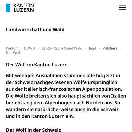
Grundbuch
Luft und Klima
Na
Grundbuchplan mit Eigentümerabfrage
Luftreinhaltung, Luftverschmutzung, Klimaschutz,
Klimaveränderung, Treibhauseffekt
(Geoportal)
Landwirtschaft und Wald
Atmosphäre, Luft, Klima (Geoportal)
Raumplanung
Klima
Raumplan, Nutzungsplan
Kanton
BUWD
Landwirtschaft und Wald
Jagd
Wildtiere
Der Wolf
Raumdatenpool
Der Wolf im Kanton Luzern
Richtplanung Kanton Luzern (ARE)
Mit wenigen Ausnahmen stammen alle bis jetzt in
Raum und Wirtschaft rawi
der Schweiz nachgewiesenen Wölfe ursprünglich
aus der italienisch-französischen Alpenpopulation.
Die Wölfe breiten sich also hauptsächlich von Italien
her entlang dem Alpenbogen nach Norden aus. So
wandern sie natürlicherweise auch in die Schweiz
und in den Kanton Luzern ein.
Der Wolf in der Schweiz