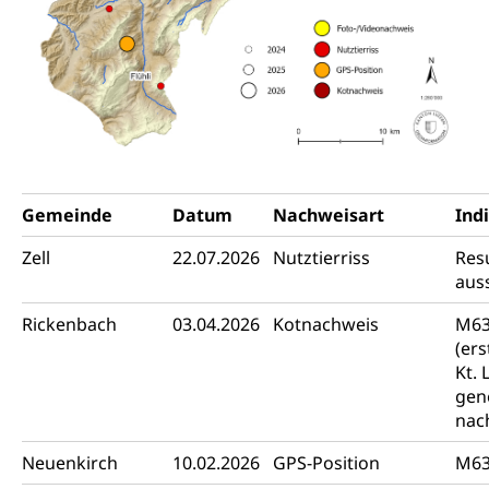
Gemeinde
Datum
Nachweisart
Ind
Zell
22.07.2026
Nutztierriss
Resu
aus
Rickenbach
03.04.2026
Kotnachweis
M6
(er
Kt. 
gen
nac
Neuenkirch
10.02.2026
GPS-Position
M6