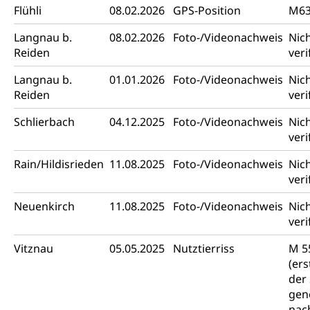
Flühli
08.02.2026
GPS-Position
M6
Langnau b.
08.02.2026
Foto-/Videonachweis
Nic
Reiden
veri
Langnau b.
01.01.2026
Foto-/Videonachweis
Nic
Reiden
veri
Schlierbach
04.12.2025
Foto-/Videonachweis
Nic
veri
Rain/Hildisrieden
11.08.2025
Foto-/Videonachweis
Nic
veri
Neuenkirch
11.08.2025
Foto-/Videonachweis
Nic
veri
Vitznau
05.05.2025
Nutztierriss
M 5
(ers
der
gen
nac