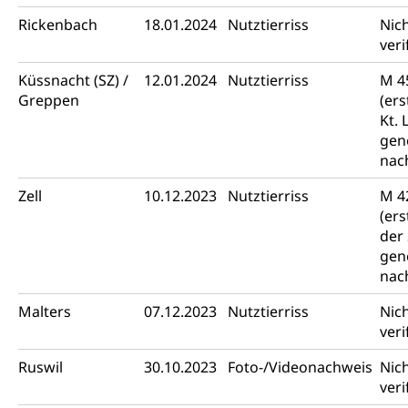
Rickenbach
18.01.2024
Nutztierriss
Nic
veri
Küssnacht (SZ) /
12.01.2024
Nutztierriss
M 4
Greppen
(er
Kt. 
gen
nac
Zell
10.12.2023
Nutztierriss
M 4
(ers
der
gen
nac
Malters
07.12.2023
Nutztierriss
Nic
veri
Ruswil
30.10.2023
Foto-/Videonachweis
Nic
veri