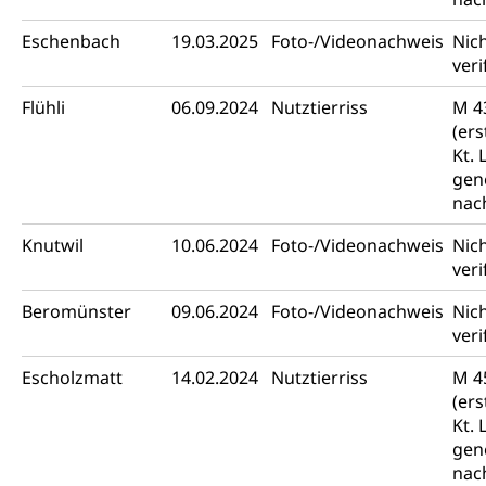
Eschenbach
19.03.2025
Foto-/Videonachweis
Nic
veri
Flühli
06.09.2024
Nutztierriss
M 4
(er
Kt. 
gen
nac
Knutwil
10.06.2024
Foto-/Videonachweis
Nic
veri
Beromünster
09.06.2024
Foto-/Videonachweis
Nic
veri
Escholzmatt
14.02.2024
Nutztierriss
M 4
(er
Kt. 
gen
nac