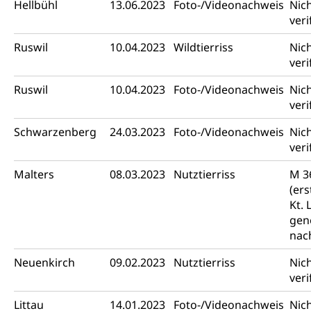
Hellbühl
13.06.2023
Foto-/Videonachweis
Nic
veri
Ruswil
10.04.2023
Wildtierriss
Nic
veri
Ruswil
10.04.2023
Foto-/Videonachweis
Nic
veri
Schwarzenberg
24.03.2023
Foto-/Videonachweis
Nic
veri
Malters
08.03.2023
Nutztierriss
M 3
(er
Kt. 
gen
nac
Neuenkirch
09.02.2023
Nutztierriss
Nic
veri
Littau
14.01.2023
Foto-/Videonachweis
Nic