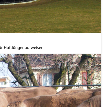
tverweigerer, Dienstverweigerer, Militärdienstverweigerung,
n)
hnische Betriebe, Alarmierung, Sirenentest
für Hofdünger aufweisen.
ng