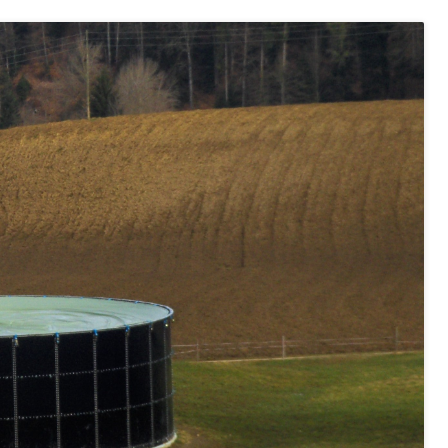
 und Jugendliche (WAS Luzern)
reuung von Angehörigen (WAS Luzern)
tanlagen
erung
Jugend+Sport
Freiwilliger Schulsport
, Jagd, Fischerei, Viehzucht
ere
Halten von Wildtieren
Haltung Heimtiere
, Zivilstandsamt, Erben, Erbenliste