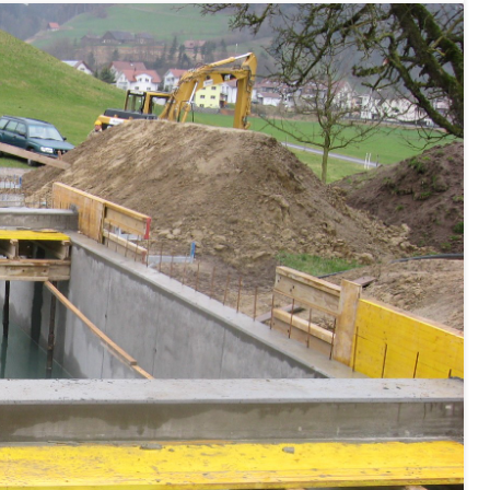
Konkursämter
sche Parteien, Grundfreiheiten, Pluralismus
 Vermögenssteuer, Verrechnungssteuer, Quellensteuer,
, Kirchensteuer, Gewerbesteuer, Vergnügungssteuer,
- und Kapitalsteuer
ion
ehrsamt
Beschwerdestelle Spitäler
ierung
rauszug, Kriminalität