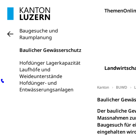
Zivilstandsw
Adoption
Themen
Onlin
Adoptivkind, Ado
Adoption
Aufenthaltsbe
Baugesuche und
Niederlassungsb
Raumplanung
Amt für Migr
Ausweise und
Baulicher Gewässerschutz
Reisepass, Ident
Hofdünger Lagerkapazität
Landwirtscha
Laufhöfe und
Jagdausweis,
Einbürgerung
Weideunterstände
Reisepass, Id
Nationalität, St
Hofdünger- und
Kanton
BUWD
L
Einbürgerungsv
Entwässerungsanlagen
Baulicher Gewäs
Einbürgerun
Geburt
Der bauliche Ge
Geburtsurkunde,
Massnahmen zur 
Familienzula
Baugesuch für ei
Kinder und Ju
eingehalten wird
Mündigkeit, Kin