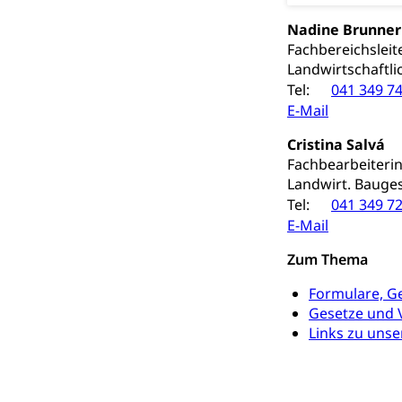
Nadine Brunner
Fachbereichsleit
Landwirtschaftl
Tel:
041 349 74
E-Mail
Cristina Salv
á
Fachbearbeiteri
Landwirt. Bauge
Tel:
041 349 72
E-Mail
Zum Thema
Formulare, G
Gesetze und
Links zu unse