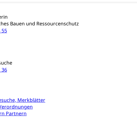
erin
iches Bauen und Ressourcenschutz
 55
n
suche
 36
esuche, Merkblätter
 Verordnungen
rn Partnern