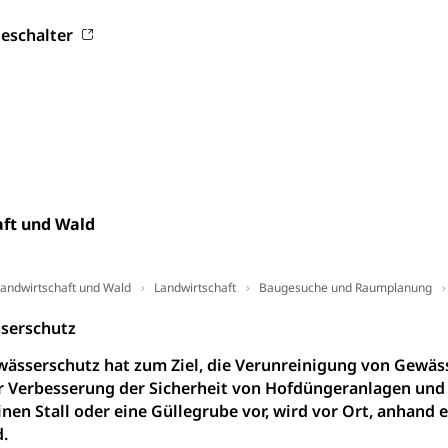
esen
eschalter
ptiveltern, Adoptionsvermittlung, Adoptionsverfahren, elterliche G
willigungen
ewilligung, Aufenthalt, Niederlassung, Wohnsitz
ation
 Bescheinigungen
itätskarte, Visum, Geburtsurkunde
ft und Wald
 Fischereiausweis
Strafregisterauszug bestellen
Waffe
entitätskarte
Strassenverkehrsamt (Führerausweis, Fah
aatsangehörigkeit, Staatsbürgerschaft, Bürgerrecht, Erwerb des Bü
andwirtschaft und Wald
Landwirtschaft
Baugesuche und Raumplanung
erfahren
serschutz
gen
wässerschutz hat zum Ziel, die Verunreinigung von Gewä
 Geburtsschein, Geburtsanzeige
Verbesserung der Sicherheit von Hofdüngeranlagen und 
gen (WAS Luzern)
Schwangerschaft / Geburt (gruezi.lu.c
nen Stall oder eine Güllegrube vor, wird vor Ort, anhand 
gendliche
.
desschutz, Jugendschutz