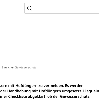
ewalt, elterliche Sorge
n, Sprengstoffe und Pyrotechnik
rzeugausweis)
Namensänderungen
rgerrechts, Verlust des Bürgerrechts,
Baulicher Gewässerschutz
ssern mit Hofdüngern zu vermeiden. Es werden
der Handhabung mit Hofdüngern umgesetzt. Liegt ein
h)
einer Checkliste abgeklärt, ob der Gewässerschutz