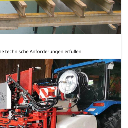
PD)
schutz
tzbehörden im Kanton Luzern
e technische Anforderungen erfüllen.
schutz (GEO-Portal rawi)
Boden