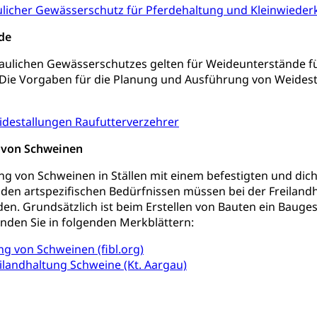
ulicher Gewässerschutz für Pferdehaltung und Kleinwieder
rsorge
Kantonales Tabakpräventionsprogramm
Gesu
heit
tion
Gesundheitsversorgung
de
ngen, Sozialpolitik, Arbeitslosenversicherung, Mutterschaftsvers
erung, Sozialhilfe
baulichen Gewässerschutzes gelten für Weideunterstände f
Die Vorgaben für die Planung und Ausführung von Weide
Unfallversicherung (gruezi.lu.ch)
Krankenversicherung 
ogen
Gesellschaft (Dienststelle)
Opferhilfe
Arbeitslosenver
eit, Drogensucht, Medikamentenabhängigkeit, Arzneimittelabhän
 Betäubungsmittel, Suchtmittel, Psychopharmaka
idestallungen Raufutterverzehrer
sicherung (WAS Luzern)
Soziale Sicherheit
ucht Region Luzern
Drogen (Polizei)
Sucht
 von Schweinen
ersorgung
rgung, Spital, Pflegeinitiative, Ambulant vor stationär, AVOS, Pat
g von Schweinen in Ställen mit einem befestigten und dic
den artspezifischen Bedürfnissen müssen bei der Freiland
versorgung
en. Grundsätzlich ist beim Erstellen von Bauten ein Bauge
nden Sie in folgenden Merkblättern:
alidenrente, Witwenrente, Sozialversicherung, Vorsorgeeinrichtung, 
ädigung, Ergänzungsleistungen, Altersvorsorge, Todesfallversiche
ng von Schweinen (fibl.org)
ilandhaltung Schweine (Kt. Aargau)
tschädigung (WAS Luzern)
AHV-Hinterlassenenrente (WA
stelle AHV/IV
Ergänzungsleistungen (EL) (WAS Luzern)
ng, körperliche Behinderung, geistige Behinderung, psychische 