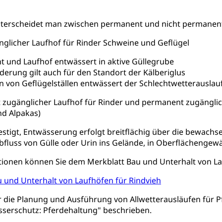
uung
Freiwilliges Kindergarten Jahr
Frühe Sprachförd
nterscheidet man zwischen permanent und nicht permanent
rung
Soziales
glicher Laufhof für Rinder Schweine und Geflügel
schutz
ht und Laufhof entwässert in aktive Güllegrube
derung gilt auch für den Standort der Kälberiglus
te, Produktsicherheit, Preisüberwachung, Preisüberwacher, Konsu
 von Geflügelställen entwässert der Schlechtwetterauslauf 
ionale Erschöpfung, internationale Erschöpfung, Preisabsprache, K
zugänglicher Laufhof für Rinder und permanent zugänglich
kontrolle und Verbraucherschutz
cherung
nd Alpakas)
ng, Berufsunfallversicherung, Krankheit, Unfall, Prämienverbillig
estigt, Entwässerung erfolgt breitflächig über die bewachs
bfluss von Gülle oder Urin ins Gelände, in Oberflächenge
cherung (WAS Luzern)
Prämienverbilligung (WAS Luzern
icherheit
he Krankenversicherung (WAS Luzern)
Kranken- und Unf
tionen können Sie dem Merkblatt Bau und Unterhalt von L
ttel, Lebensmittelkontrolle, Lebensmittelhygiene, Produktesicherh
 und Unterhalt von Laufhöfen für Rindvieh
Lebensmittel
 die Planung und Ausführung von Allwetterausläufen für P
orge, Wellness, Unfallverhütung, Suchtprävention, Alkoholprävent
ion, Tertiärprävention
sserschutz: Pferdehaltung" beschrieben.