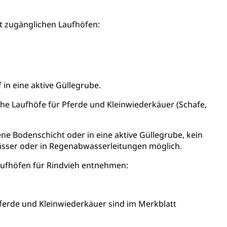
erung
Kindergarten & Basisstufe
 zugänglichen Laufhöfen:
mentenorganisation, parallele Einfuhr, regionale
in eine aktive Güllegrube.
artell, Cassis-deDijon-Prinzip
e Laufhöfe für Pferde und Kleinwiederkäuer (Schafe,
ung, Krankenkasse
ene Bodenschicht oder in eine aktive Güllegrube, kein
wässer oder in Regenabwasserleitungen möglich.
)
allversicherung
aufhöfen für Rindvieh entnehmen:
eit
ferde und Kleinwiederkäuer sind im Merkblatt
ion, Tabakprävention, Primärprävention,