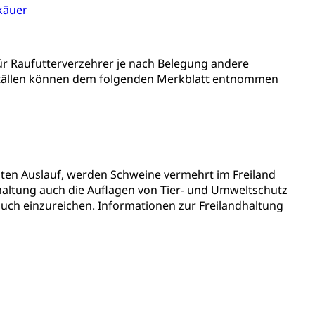
käuer
ndheitsförderung
Prävention (Polizei)
icherung, Krankenversicherung, Unfallversicherung,
ür Raufutterverzehrer je nach Belegung andere
ställen können dem folgenden Merkblatt entnommen
(WAS Luzern)
Existenzsicherung - Sozialhilfe
sicherung (WAS Luzern)
gigkeit, Suchtkrankheit, Drogenabhängige,
ientendossier
hten Auslauf, werden Schweine vermehrt im Freiland
haltung auch die Auflagen von Tier- und Umweltschutz
such einzureichen. Informationen zur Freilandhaltung
Pensionskasse, erste Säule, zweite Säule, dritte Säule,
rung
S Luzern)
AHV-Beiträge (WAS Luzern)
AHV-Altersrente (WAS Luzern)
Behinderung, Erwerbsunfähigkeit, Behinderte