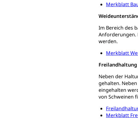
Merkblatt Ba
Darmkrebsvo
Soziale Sicher
Suchtpräven
Weideunterstän
Sozialversicheru
Invalidenversich
Im Bereich des 
Anforderungen. 
Kranken- und 
Sucht und Dr
werden.
Soziales und 
Drogenabhängigk
Drogensüchtige,
Merkblatt We
Invalidenver
Fachstelle S
Freilandhaltung
Gesundheitsv
Gesundheitsverso
Neben der Haltun
gehalten. Neben 
Gesundheits
AHV / IV
eingehalten werd
von Schweinen fi
Altersrente, Inv
Hilflosenentsch
Freilandhaltu
Merkblatt Fre
Hilfslosenen
Behinderung
Informations
Körperbehinderu