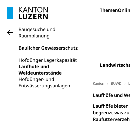
Berufslehre (
Pädagogische
Gymnasium, Hand
Informatikmitte
Themen
Berufsmaturi
Onlin
und Vollzeitsch
Berufsbildung
Obligatorische
Baugesuche und
Raumplanung
Fach- & Wirt
Schulpflicht, S
Psychomotorik, 
Gymnasien & 
Baulicher Gewässerschutz
Kantonale S
Stipendien un
Gesundheits
Hofdünger Lagerkapazität
Sonderschul
Studienbeihilfe
Landwirtscha
Laufhöfe und
Weideunterstände
Heilpädagogi
Stipendien U
Universität
Hofdünger- und
Kanton
BUWD
L
Entwässerungsanlagen
Fachstelle St
Technische Hoch
Hochschulbildung
Laufhöfe und W
Finanzielle 
Hochschule Luze
(Dachorganisati
Laufhöfe bieten 
begrenzt was zu
swissunivers
Vorschule
Raufutterverzehr
Kindergarten, Ki