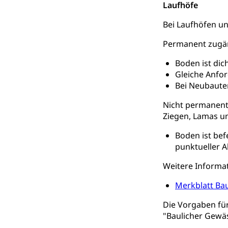
Laufhöfe
Kinderbetre
Bei Laufhöfen u
Frühe Förde
Gesundheit und 
Permanent zugän
Konsumenten
Boden ist dic
Gleiche Anfor
Konsumentenrech
Bei Neubauten
Erschöpfung, nat
Nicht permanent 
Lebensmittel
Krankenversi
Ziegen, Lamas u
Unfallversicheru
Boden ist bef
punktueller A
Krankenversi
Lebensmittels
Obligatorisc
Weitere Informa
sichere Lebensmi
Merkblatt Bau
Trinkwasser
Prävention
Die Vorgaben für
Gesundheitsvors
Sekundärprävent
"Baulicher Gewä