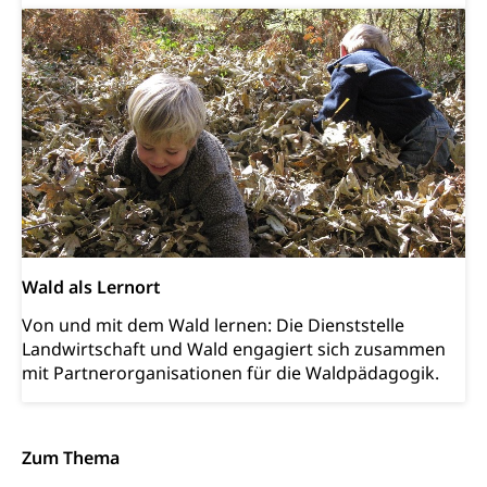
Kantonsstrassen
Geburt, Heirat, Ehe, Partnerschaft, Tod,
Zivilstandsamt, Zivilstandsregiste
Zivilstandswesen
Adoption
Adoptivkind, Adoptiveltern, Adoptionsvermittlung,
Adoptionsverfahren, elterliche Gewalt, elterliche
Sorge
Adoption
Aufenthaltsbewilligungen
Niederlassungsbewilligung, Aufenthalt,
Niederlassung, Wohnsitz
Wald als Lernort
Amt für Migration
Ausweise und Bescheinigungen
Von und mit dem Wald lernen: Die Dienststelle
Reisepass, Identitätskarte, Visum, Geburtsurkunde
Landwirtschaft und Wald engagiert sich zusammen
mit Partnerorganisationen für die Waldpädagogik.
Jagdausweis, Fischereiausweis
Einbürgerung
Strafregisterauszug bestellen
Nationalität, Staatsangehörigkeit,
Staatsbürgerschaft, Bürgerrecht, Erwerb des
Zum Thema
Waffen, Sprengstoffe und Pyrotechnik
Bürgerrechts, Verlust des Bürgerrechts,