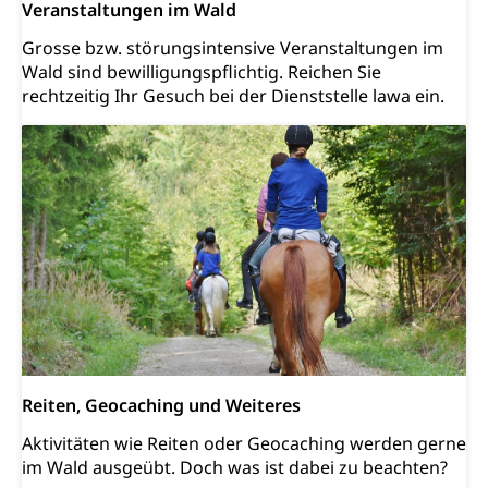
Schiene und öffentlicher Verkehr
Veranstaltungen im Wald
Schienenverkehr, Zugverkehr, Bahnverkehr,
Grosse bzw. störungsintensive Veranstaltungen im
Transportmittel, öffentlicher Verkehr
Wald sind bewilligungspflichtig. Reichen Sie
rechtzeitig Ihr Gesuch bei der Dienststelle lawa ein.
Verkehrsverbund Luzern VVL
Schifffahrt
Öffentlicher Verkehr Luzern Mobil
Schiffsverkehr, Binnenschifffahrt, Seeschifffahrt,
Flussschifffahrt
Schifffahrt (Strassenverkehrsamt)
Strasse
Autoverkehr, Lastwagenverkehr, Schwerverkehr,
leistungsabhängige Schwerverkehrsabgabe,
Langsamverkehr, Transportmittel, Auto, Motorrad,
Individualverkehr
zentras (Betrieb und Unterhalt LU, OW, NW,
ZG)
Reiten, Geocaching und Weiteres
Persönliches
Strassenverkehrsamt
Aktivitäten wie Reiten oder Geocaching werden gerne
Verkehr und Infrastruktur vif
Zivilstand
im Wald ausgeübt. Doch was ist dabei zu beachten?