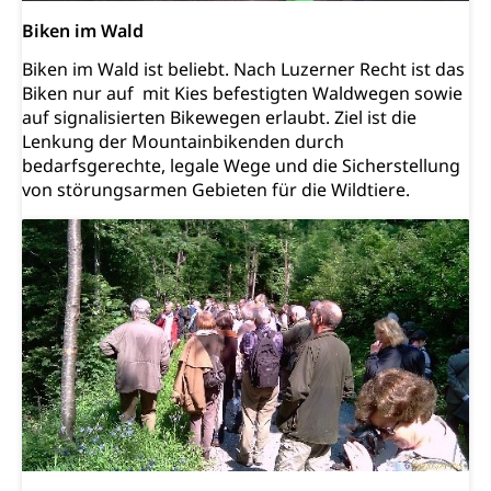
Biken im Wald
Staatsarchiv Luzern
Kulturelle Einrichtungen
Biken im Wald ist beliebt. Nach Luzerner Recht ist das
Zentral- und Hochschulbibliothek
Museen, Theater, Bibliotheken
Biken nur auf mit Kies befestigten Waldwegen sowie
Archiv der Denkmalpflege
auf signalisierten Bikewegen erlaubt. Ziel ist die
Dienststelle Kultur
Kulturförderung
Lenkung der Mountainbikenden durch
Kunst & Kultur (Luzern Tourismus)
Kulturpolitik, Sprachförderung, Denkmalpflege,
bedarfsgerechte, legale Wege und die Sicherstellung
kulturelles Angebot, Kulturerbe, kulturelles Erbe,
von störungsarmen Gebieten für die Wildtiere.
Nachwuchsförderung, Vermittlung, Selektive
Förderung, Kulturausschreibungen, Kulturpreis,
Werkbeitrag, Produktionsbeitrag, Recherche,
Bildende Kunst, Angewandte Kunst, Theater/Tanz,
Musik, Entwicklung, Programmbeiträge,
Filmförderung, Regionale Förderfonds,
Werkankäufe, Kunstankäufe, Kunst und Bau, Schule
und Kultur, Kulturgesuche, Kulturvermittlung
Kulturförderung und Vermittlung
Angebote für Schulklassen
Mobilität
Zentralschweizer Filmförderung