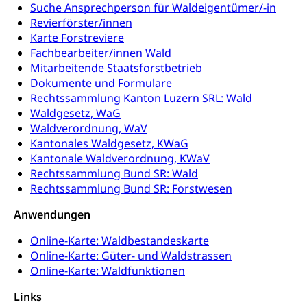
Einbürgerungsverfahren
Suche Ansprechperson für Waldeigentümer/-in
Reisepass, Identitätskarte
Revierförster/innen
Einbürgerungen
Geburt
Strassenverkehrsamt (Führerausweis,
Karte Forstreviere
Fahrzeugausweis)
Fachbearbeiter/innen Wald
Geburtsurkunde, Geburtsschein, Geburtsanzeige
Mitarbeitende Staatsforstbetrieb
Namensänderungen
Dokumente und Formulare
Familienzulagen (WAS Luzern)
Kinder und Jugendliche
Rechtssammlung Kanton Luzern SRL: Wald
Schwangerschaft / Geburt (gruezi.lu.ch)
Mündigkeit, Kindesschutz, Jugendschutz
Waldgesetz, WaG
Waldverordnung, WaV
Kinder- und Jugendförderung
Pflege / Pflegeheim
Kantonales Waldgesetz, KWaG
Kantonale Waldverordnung, KWaV
Psychische Gesundheit
Hauspflege, spitalexterne Pflege, Spitex
Rechtssammlung Bund SR: Wald
IV für Kinder und Jugendliche (WAS Luzern)
Rechtssammlung Bund SR: Forstwesen
Betreuende Angehörige
Religion
Pflegeheimliste und freie Pflegeplätze
Kirche, Gottesdienst, Seelsorge,
Anwendungen
Religionsgemeinschaft
Betreuung von Angehörigen (WAS Luzern)
Online-Karte: Waldbestandeskarte
Religionsvielfalt Im Kanton Luzern (unilu)
Online-Karte: Güter- und Waldstrassen
Sport
Online-Karte: Waldfunktionen
Religion (gruezi.lu.ch)
Freizeitaktivitäten, Schulsport, Spitzensport,
Breitensport, Jugend und Sport, Sportanlagen
Links