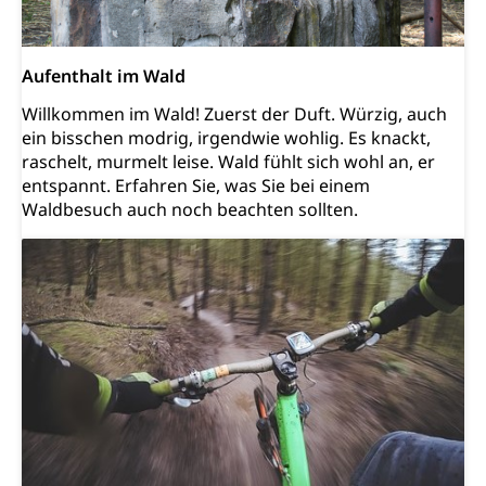
Sucht
Invalidenversicherung (WAS Luzern)
Gesundheitsversorgung
AHV / IV
Soziale Sicherheit
Altersrente, Invalidenrente, Witwenrente,
Aufenthalt im Wald
Sozialversicherung, Vorsorgeeinrichtung,
Willkommen im Wald! Zuerst der Duft. Würzig, auch
Pensionskasse, erste Säule, zweite Säule, dritte
Säule, Hilflosenentschädigung,
ein bisschen modrig, irgendwie wohlig. Es knackt,
Ergänzungsleistungen, Altersvorsorge,
raschelt, murmelt leise. Wald fühlt sich wohl an, er
Todesfallversicherung
entspannt. Erfahren Sie, was Sie bei einem
Waldbesuch auch noch beachten sollten.
Hilfslosenentschädigung (WAS Luzern)
Behinderung
AHV-Hinterlassenenrente (WAS Luzern)
Körperbehinderung, körperliche Behinderung,
geistige Behinderung, psychische Behinderung,
AHV-Beiträge (WAS Luzern)
Erwerbsunfähigkeit, Behinderte
Informationsstelle AHV/IV
Inklusion im Sport
Ergänzungsleistungen (EL) (WAS Luzern)
Menschen mit Behinderungen
Kultur und Medien
AHV-Altersrente (WAS Luzern)
IV-Leistungen (WAS Luzern)
Archive und Bibliotheken
Bücher, Bundesarchiv, Landesbibliothek