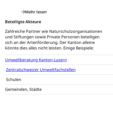
Heilpädagogische Schulen
Kinderbetreuung
Freiwilliger Schulsport
Freiwilliges Kindergarten Jahr
Gesundheit und Soziales
Beteiligte Akteure
Frühe Sprachförderung
Zahlreiche Partner wie Naturschutzorganisationen
Konsumentenschutz
Kindergarten & Basisstufe
und Stiftungen sowie Private Personen beteiligen
Konsumentenrechte, Produktsicherheit,
Frühe Förderung
sich an der Artenförderung. Der Kanton alleine
Preisüberwachung, Preisüberwacher,
könnte dies alles nicht leisten. Einige Beispiele:
Konsumentenorganisation, parallele Einfuhr,
regionale Erschöpfung, nationale Erschöpfung,
internationale Erschöpfung, Preisabsprache, Kartell,
Umweltberatung Kanton Luzern
Cassis-deDijon-Prinzip
Zentralschweizer Umweltfachstellen
Lebensmittelkontrolle und
Krankenversicherung
Schulen
Verbraucherschutz
Unfallversicherung, Berufsunfallversicherung,
Krankheit, Unfall, Prämienverbilligung,
Gemeinden, Städte
Krankenkasse
Krankenversicherung (WAS Luzern)
Lebensmittelsicherheit
Prämienverbilligung (WAS Luzern)
sichere Lebensmittel, Lebensmittelkontrolle,