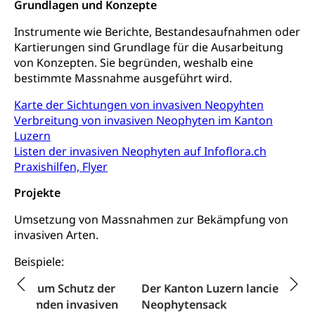
Grundlagen und Konzepte
Kantonale Sportcamps
Stipendien und Darlehen
Studienwahl- und Studienbearatung
Zentrum für Brückenangebote
Instrumente wie Berichte, Bestandesaufnahmen oder
Primarschule
Studienbeihilfe, Stipendien, Ausbildungsdarlehen
Fachklasse Grafik
Kartierungen sind Grundlage für die Ausarbeitung
Sekundarschule
von Konzepten. Sie begründen, weshalb eine
Stipendien Universität Luzern unilu
Universität
Gesundheitsmittelschule
bestimmte Massnahme ausgeführt wird.
Schulpflicht
Finanzielle Unterstützung für Ausbildung
Technische Hochschule, Studium,
Informatikmittelschule
Hochschulstudium, Universitätsstudium,
Pflege HF oder Studium Pflege FH
Karte der Sichtungen von invasiven Neopyhten
Kindergarten & Basisstufe
universitäre Ausbildung, akademische Ausbildung,
Wirtschaftsmittelschule
Verbreitung von invasiven Neophyten im Kanton
Fachstelle Stipendien (beruf.lu.ch)
Hochschulbildung, Hochschule, universitäre
Förderangebote
Luzern
FMS und Vollzeitschulen mit BM
Hochschule, Bachelor, Master, Doktorat,
Listen der invasiven Neophyten auf Infoflora.ch
Studienbeiträge Höhere Berufsbildung
Sonderschulung
Weiterbildung, Forschung, Entwicklung,
Praxishilfen, Flyer
Dienstleistungen, Hochschule Luzern,
Finanzielle Unterstützung Pädagogische
Musikschulen
Fachhochschule Zentralschweiz, HSLU,
Hochschule PHLU
Projekte
Pädagogische Hochschule Luzern, PH Luzern, UniLU,
Schulferien
swissuniversities (Dachorganisation der Schweizer
Stipendien Hochschule Luzern hslu
Umsetzung von Massnahmen zur Bekämpfung von
Hochschulen)
Früherziehung
invasiven Arten.
Schuldienste
swissuniversities
Vorschule
Beispiele:
Betreuungsangebote
Universität Luzern
Kindergarten, Kinderkrippe, Krippe, Kinderhort,
Schutz der
Der Kanton Luzern lanciert den
Kindertagesstätte, Spielgruppe, Tagesmutter,
Schulliste
Fachstelle Hochschulbildung
Freiwilliges Kindergarten Jahr
n invasiven
Neophytensack