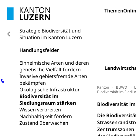
Forschungsförde
Themen
Onlin
Pilotprojekt
Erwachsenenb
Umschulung, zwe
Strategie Biodiversität und
Grundkompetenze
Situation im Kanton Luzern
Erwachsene
Berufliche Gr
Handlungsfelder
Fachperson B
Lehre, Berufsfac
Einheimische Arten und deren
Allgemeinbil
Landwirtscha
genetische Vielfalt fördern
Schulen und 
Hochschule F
Bildung & Be
Invasive gebietsfremde Arten
Fremdsprache
bekämpfen
Studium, Hochsc
Berufsabschl
Kanton
BUWD
L
Ökologische Infrastruktur
Biodiversität im Siedl
Information
Campus Hor
Biodiversität im
Mittelschulen
Siedlungsraum stärken
Berufslehre (
Biodiversität i
Pädagogische
Gymnasium, Hand
Wissen verbreiten
Informatikmitte
Berufsmaturi
Die Biodiversit
Nachhaltigkeit fördern
und Vollzeitsch
Strassenrandstr
Zustand überwachen
Zentrumszonen h
Berufsbildung
Obligatorische