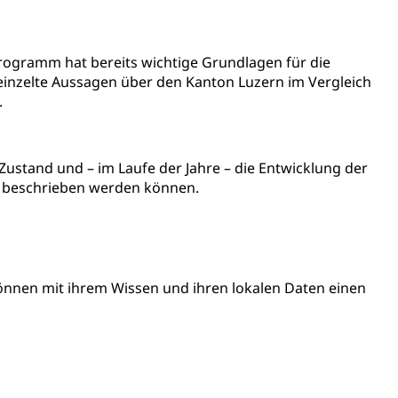
assegrafik.ch)
Programm hat bereits wichtige Grundlagen für die
reinzelte Aussagen über den Kanton Luzern im Vergleich
tonsschulen
esschule, Schulergänzende Betreuung, Logopädie,
.
ulen
ienbearatung
Fachklasse Grafik
t
Kindergarten & Basisstufe
Förderangebote
lschule
FMS und Vollzeitschulen mit BM
ustand und – im Laufe der Jahre – die Entwicklung der
ldienste
Betreuungsangebote
Schulliste
ch beschrieben werden können.
usbildung Pflege HF oder Studium Pflege FH
ldung
itäre Ausbildung, akademische Ausbildung,
t, Weiterbildung, Forschung, Entwicklung, Dienstleistungen,
en Hochschule Luzern hslu
e Luzern, PH Luzern, UniLU, swissuniversities
nen mit ihrem Wissen und ihren lokalen Daten einen
gesmutter, Freiwilliges Kindergarten Jahr
erung
Kindergarten & Basisstufe