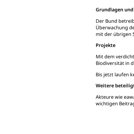
Berufsmaturi
und Vollzeitsch
Grundlagen und
Berufsbildung
Obligatorische
Der Bund betreib
Überwachung der 
Fach- & Wirt
Schulpflicht, S
mit der übrigen 
Psychomotorik, 
Gymnasien & 
Projekte
Kantonale S
Stipendien un
Gesundheits
Mit dem verdicht
Sonderschul
Studienbeihilfe
Biodiversität in
Heilpädagogi
Stipendien U
Universität
Bis jetzt laufen 
Fachstelle St
Technische Hoch
Weitere beteilig
Hochschulbildung
Finanzielle 
Hochschule Luze
Akteure wie eaw
(Dachorganisati
wichtigen Beitra
swissunivers
Vorschule
Kindergarten, Ki
Kinderbetre