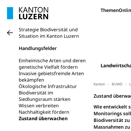
Bildung und Fo
Themen
Onlin
Wissenschaft
Forschungsförde
Strategie Biodiversität und
Situation im Kanton Luzern
Pilotprojekt
Erwachsenenb
Umschulung, zwe
Handlungsfelder
Grundkompetenze
Einheimische Arten und deren
Erwachsene
Berufliche Gr
Landwirtscha
genetische Vielfalt fördern
Invasive gebietsfremde Arten
Fachperson B
Lehre, Berufsfac
bekämpfen
Allgemeinbil
Kanton
BUWD
L
Ökologische Infrastruktur
Biodiversität im
Schulen und 
Hochschule F
Bildung & Be
Zustand überwa
Siedlungsraum stärken
Fremdsprache
Studium, Hochsc
Berufsabschl
Wissen verbreiten
Wie entwickelt 
Nachhaltigkeit fördern
Information
Monitorings soll
Campus Hor
Mittelschulen
Zustand überwachen
Biodiversität zu
Berufslehre (
Pädagogische
Gymnasium, Hand
Massnahmen zu
Informatikmitte