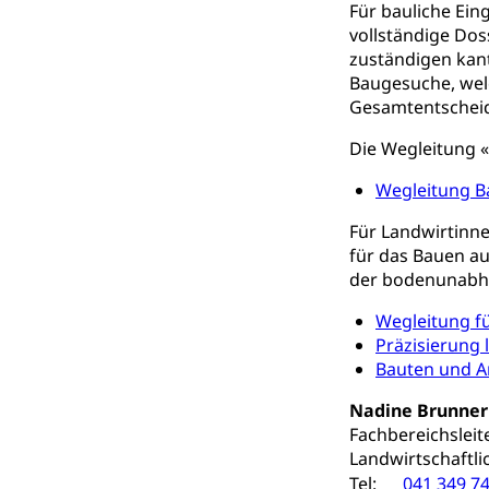
Konsumentenrech
Für bauliche Ein
Erschöpfung, nat
vollständige Dos
zuständigen kant
Lebensmittel
Krankenversi
Baugesuche, wel
Gesamtentscheid
Unfallversicheru
Die Wegleitung «
Krankenversi
Lebensmittels
Wegleitung B
Obligatorisc
sichere Lebensmi
Für Landwirtinne
Trinkwasser
Prävention
für das Bauen a
der bodenunabhä
Gesundheitsvors
Sekundärprävent
Wegleitung f
Präzisierung 
Darmkrebsvo
Soziale Sicher
Bauten und A
Suchtpräven
Sozialversicheru
Invalidenversich
Nadine Brunner
Fachbereichsleit
Kranken- und 
Sucht und Dr
Landwirtschaftl
Tel:
041 349 74
Soziales und 
Drogenabhängigk