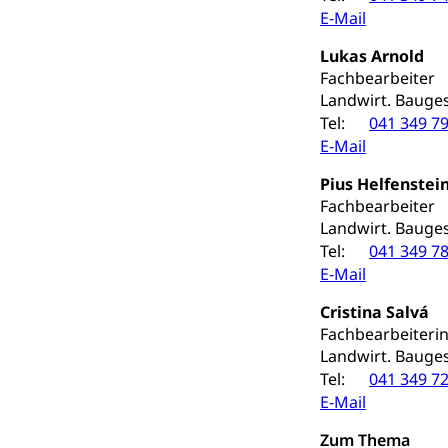
E-Mail
Drogensüchtige,
Invalidenver
Lukas Arnold
Fachstelle S
Gesundheitsv
Fachbearbeiter
Gesundheitsverso
Landwirt. Bauge
Tel:
041 349 79
Gesundheits
AHV / IV
E-Mail
Altersrente, Inv
Pius Helfenstei
Hilflosenentsch
Fachbearbeiter
Landwirt. Bauge
Hilfslosenen
Behinderung
Tel:
041 349 78
Informations
Körperbehinderu
E-Mail
IV-Leistunge
Inklusion im
Cristina Salv
á
Fachbearbeiteri
Kultur und Medi
Landwirt. Bauge
Tel:
041 349 72
E-Mail
Archive und B
Bücher, Bundesa
Zum Thema