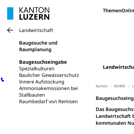
Gymnasien & 
Themen
Onlin
Kantonale S
Stipendien un
Gesundheits
Sonderschul
Studienbeihilfe
Landwirtschaft
Heilpädagogi
Stipendien U
Universität
Baugesuche und
Fachstelle St
Technische Hoch
Raumplanung
Hochschulbildung
Finanzielle 
Hochschule Luze
Baugesuchseingabe
(Dachorganisati
Landwirtscha
Spezialkulturen
swissunivers
Baulicher Gewässerschutz
Vorschule
Innere Aufstockung
Kindergarten, Ki
Kanton
BUWD
L
Ammoniakemissionen bei
Stallbauten
Kinderbetre
Baugesuchseing
Raumbedarf von Remisen
Frühe Förde
Das Baugesuchsf
Gesundheit und 
Landwirtschaft 
kommunalen Nut
Konsumenten