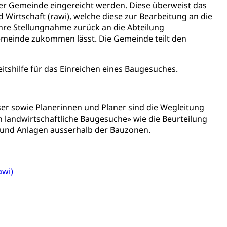
mentenorganisation, parallele Einfuhr, regionale
der Gemeinde eingereicht werden. Diese überweist das
artell, Cassis-deDijon-Prinzip
 Wirtschaft (rawi), welche diese zur Bearbeitung an die
ihre Stellungnahme zurück an die Abteilung
emeinde zukommen lässt. Die Gemeinde teilt den
ung, Krankenkasse
itshilfe für das Einreichen eines Baugesuches.
)
allversicherung
eit
ser sowie Planerinnen und Planer sind die Wegleitung
landwirtschaftliche Baugesuche» wie die Beurteilung
 und Anlagen ausserhalb der Bauzonen.
ion, Tabakprävention, Primärprävention,
ndheitsförderung
Prävention (Polizei)
awi)
icherung, Krankenversicherung, Unfallversicherung,
(WAS Luzern)
Existenzsicherung - Sozialhilfe
sicherung (WAS Luzern)
gigkeit, Suchtkrankheit, Drogenabhängige,