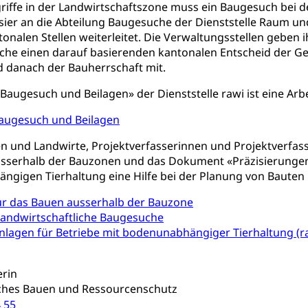
te, Produktsicherheit, Preisüberwachung, Preisüberwacher, Konsu
griffe in der Landwirtschaftszone muss ein Baugesuch bei 
ionale Erschöpfung, internationale Erschöpfung, Preisabsprache, K
sier an die Abteilung Baugesuche der Dienststelle Raum und
onalen Stellen weiterleitet. Die Verwaltungsstellen geben 
kontrolle und Verbraucherschutz
cherung
che einen darauf basierenden kantonalen Entscheid der G
 danach der Bauherrschaft mit.
ng, Berufsunfallversicherung, Krankheit, Unfall, Prämienverbillig
Baugesuch und Beilagen» der Dienststelle rawi ist eine Arbe
cherung (WAS Luzern)
Prämienverbilligung (WAS Luzern
icherheit
augesuch und Beilagen
he Krankenversicherung (WAS Luzern)
Kranken- und Unf
ttel, Lebensmittelkontrolle, Lebensmittelhygiene, Produktesicherh
n und Landwirte, Projektverfasserinnen und Projektverfas
Lebensmittel
usserhalb der Bauzonen und das Dokument «Präzisierungen 
ngigen Tierhaltung eine Hilfe bei der Planung von Bauten
orge, Wellness, Unfallverhütung, Suchtprävention, Alkoholprävent
ion, Tertiärprävention
ür das Bauen ausserhalb der Bauzone
landwirtschaftliche Baugesuche
rsorge
Kantonales Tabakpräventionsprogramm
Gesu
heit
nlagen für Betriebe mit bodenunabhängiger Tierhaltung (r
tion
Gesundheitsversorgung
ngen, Sozialpolitik, Arbeitslosenversicherung, Mutterschaftsvers
erung, Sozialhilfe
erin
Unfallversicherung (gruezi.lu.ch)
Krankenversicherung 
ogen
iches Bauen und Ressourcenschutz
 55
Gesellschaft (Dienststelle)
Opferhilfe
Arbeitslosenver
eit, Drogensucht, Medikamentenabhängigkeit, Arzneimittelabhän