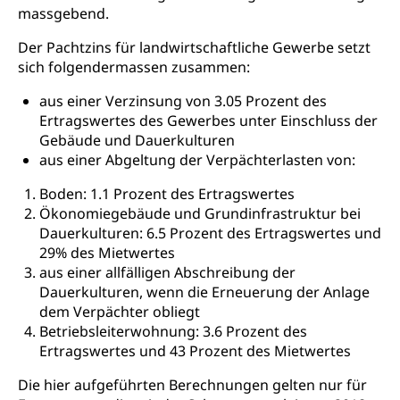
Kinderbetreuung
massgebend.
Freiwilliger Schulsport
Freiwilliges Kindergarten Jahr
Gesundheit und Soziales
Der Pachtzins für landwirtschaftliche Gewerbe setzt
Frühe Sprachförderung
sich folgendermassen zusammen:
Konsumentenschutz
Kindergarten & Basisstufe
aus einer Verzinsung von 3.05 Prozent des
Konsumentenrechte, Produktsicherheit,
Ertragswertes des Gewerbes unter Einschluss der
Frühe Förderung
Preisüberwachung, Preisüberwacher,
Gebäude und Dauerkulturen
Konsumentenorganisation, parallele Einfuhr,
aus einer Abgeltung der Verpächterlasten von:
regionale Erschöpfung, nationale Erschöpfung,
internationale Erschöpfung, Preisabsprache, Kartell,
Boden: 1.1 Prozent des Ertragswertes
Cassis-deDijon-Prinzip
Ökonomiegebäude und Grundinfrastruktur bei
Dauerkulturen: 6.5 Prozent des Ertragswertes und
Lebensmittelkontrolle und
Krankenversicherung
29% des Mietwertes
Verbraucherschutz
Unfallversicherung, Berufsunfallversicherung,
aus einer allfälligen Abschreibung der
Krankheit, Unfall, Prämienverbilligung,
Dauerkulturen, wenn die Erneuerung der Anlage
Krankenkasse
dem Verpächter obliegt
Betriebsleiterwohnung: 3.6 Prozent des
Krankenversicherung (WAS Luzern)
Lebensmittelsicherheit
Ertragswertes und 43 Prozent des Mietwertes
Prämienverbilligung (WAS Luzern)
sichere Lebensmittel, Lebensmittelkontrolle,
Die hier aufgeführten Berechnungen gelten nur für
Lebensmittelhygiene, Produktesicherheit
Obligatorische Krankenversicherung (WAS