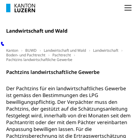
Studienwahl- und Studienbearatung
Zentrum für Brückenangebote
Primarschule
Studienbeihilfe, Stipendien, Ausbildungsdarlehen
Na
Fachklasse Grafik
Sekundarschule
Stipendien Universität Luzern unilu
Universität
Gesundheitsmittelschule
Schulpflicht
Landwirtschaft und Wald
Finanzielle Unterstützung für Ausbildung
Technische Hochschule, Studium,
Informatikmittelschule
Hochschulstudium, Universitätsstudium,
Pflege HF oder Studium Pflege FH
Kindergarten & Basisstufe
universitäre Ausbildung, akademische Ausbildung,
Wirtschaftsmittelschule
Fachstelle Stipendien (beruf.lu.ch)
Hochschulbildung, Hochschule, universitäre
Förderangebote
Kanton
BUWD
Landwirtschaft und Wald
Landwirtschaft
FMS und Vollzeitschulen mit BM
Hochschule, Bachelor, Master, Doktorat,
Boden- und Pachtrecht
Pachtrecht
Studienbeiträge Höhere Berufsbildung
Sonderschulung
Pachtzins landwirtschaftliche Gewerbe
Weiterbildung, Forschung, Entwicklung,
Dienstleistungen, Hochschule Luzern,
Finanzielle Unterstützung Pädagogische
Musikschulen
Pachtzins landwirtschaftliche Gewerbe
Fachhochschule Zentralschweiz, HSLU,
Hochschule PHLU
Pädagogische Hochschule Luzern, PH Luzern, UniLU,
Schulferien
swissuniversities (Dachorganisation der Schweizer
Stipendien Hochschule Luzern hslu
Der Pachtzins für ein landwirtschaftliches Gewerbe
Hochschulen)
Früherziehung
ist gemäss den Bestimmungen des LPG
Schuldienste
bewilligungspflichtig. Der Verpächter muss den
swissuniversities
Vorschule
Pachtzins, der gestützt auf die Schätzungsanleitung
Betreuungsangebote
Universität Luzern
Kindergarten, Kinderkrippe, Krippe, Kinderhort,
festgelegt wird, innerhalb von drei Monaten seit dem
Kindertagesstätte, Spielgruppe, Tagesmutter,
Pachtantritt oder der mit dem Pächter vereinbarten
Schulliste
Fachstelle Hochschulbildung
Freiwilliges Kindergarten Jahr
Anpassung bewilligen lassen. Für die
Heilpädagogische Schulen
Pachtzinsberechnung ist die Ertragswertschätzung