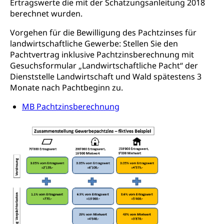
Ertragswerte die mit der Schatzungsanleitung 2018
Luzern)
Trinkwasser
berechnet wurden.
Prävention
Kranken- und Unfallversicherung
Lebensmittel
Gesundheitsvorsorge, Wellness, Unfallverhütung,
Vorgehen für die Bewilligung des Pachtzinses für
Suchtprävention, Alkoholprävention,
landwirtschaftliche Gewerbe: Stellen Sie den
Tabakprävention, Primärprävention,
Pachtvertrag inklusive Pachtzinsberechnung mit
Sekundärprävention, Tertiärprävention
Gesuchsformular „Landwirtschaftliche Pacht“ der
Dienststelle Landwirtschaft und Wald spätestens 3
Darmkrebsvorsorge
Soziale Sicherheit
Monate nach Pachtbeginn zu.
Kantonales Tabakpräventionsprogramm
Sozialversicherungen, Sozialpolitik,
MB Pachtzinsberechnung
Arbeitslosenversicherung,
Gesundheitsförderung
Mutterschaftsversicherung, Krankenversicherung,
Unfallversicherung, Invalidenversicherung,
Prävention (Polizei)
Sozialhilfe
Suchtprävention
Kranken- und Unfallversicherung
Sucht und Drogen
Gesundheitsversorgung
(gruezi.lu.ch)
Drogenabhängigkeit, Drogensucht,
Medikamentenabhängigkeit,
Krankenversicherung (WAS Luzern)
Arzneimittelabhängigkeit, Suchtkrankheit,
Existenzsicherung - Sozialhilfe
Drogenabhängige, Drogensüchtige,
Betäubungsmittel, Suchtmittel, Psychopharmaka
Soziales und Gesellschaft (Dienststelle)