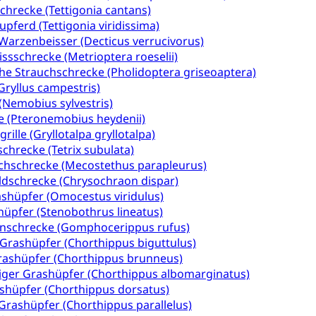
ionale Erschöpfung, internationale Erschöpfung, Preisabsprache, K
chrecke (Tettigonia cantans)
pferd (Tettigonia viridissima)
kontrolle und Verbraucherschutz
cherung
Warzenbeisser (Decticus verrucivorus)
issschrecke (Metrioptera roeselii)
ng, Berufsunfallversicherung, Krankheit, Unfall, Prämienverbillig
he Strauchschrecke (Pholidoptera griseoaptera)
cherung (WAS Luzern)
Prämienverbilligung (WAS Luzern
(Gryllus campestris)
icherheit
 (Nemobius sylvestris)
he Krankenversicherung (WAS Luzern)
Kranken- und Unf
ttel, Lebensmittelkontrolle, Lebensmittelhygiene, Produktesicherh
e (Pteronemobius heydenii)
ille (Gryllotalpa gryllotalpa)
Lebensmittel
chrecke (Tetrix subulata)
chschrecke (Mecostethus parapleurus)
orge, Wellness, Unfallverhütung, Suchtprävention, Alkoholprävent
ion, Tertiärprävention
ldschrecke (Chrysochraon dispar)
shüpfer (Omocestus viridulus)
rsorge
Kantonales Tabakpräventionsprogramm
Gesu
heit
üpfer (Stenobothrus lineatus)
enschrecke (Gomphocerippus rufus)
tion
Gesundheitsversorgung
ngen, Sozialpolitik, Arbeitslosenversicherung, Mutterschaftsvers
-Grashüpfer (Chorthippus biguttulus)
erung, Sozialhilfe
rashüpfer (Chorthippus brunneus)
iger Grashüpfer (Chorthippus albomarginatus)
Unfallversicherung (gruezi.lu.ch)
Krankenversicherung 
ogen
shüpfer (Chorthippus dorsatus)
Gesellschaft (Dienststelle)
Opferhilfe
Arbeitslosenver
eit, Drogensucht, Medikamentenabhängigkeit, Arzneimittelabhän
rashüpfer (Chorthippus parallelus)
 Betäubungsmittel, Suchtmittel, Psychopharmaka