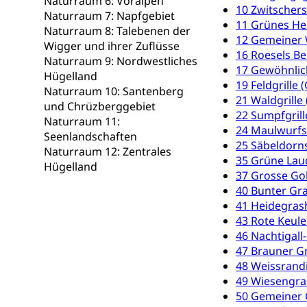
Naturraum 6: Voralpen
Erschöpfung, nat
10 Zwitschers
Naturraum 7: Napfgebiet
11 Grünes Heu
Naturraum 8: Talebenen der
Lebensmittel
Krankenversi
12 Gemeiner 
Wigger und ihrer Zuflüsse
16 Roesels Be
Unfallversicheru
Naturraum 9: Nordwestliches
17 Gewöhnlic
Hügelland
Krankenversi
19 Feldgrille 
Lebensmittels
Naturraum 10: Santenberg
21 Waldgrille
und Chrüzberggebiet
Obligatorisc
sichere Lebensmi
22 Sumpfgrill
Naturraum 11:
24 Maulwurfsgr
Seenlandschaften
Trinkwasser
Prävention
25 Säbeldorns
Naturraum 12: Zentrales
35 Grüne Lau
Gesundheitsvors
Hügelland
Sekundärprävent
37 Grosse Go
40 Bunter Gra
Darmkrebsvo
Soziale Sicher
41 Heidegrash
43 Rote Keul
Suchtpräven
Sozialversicheru
46 Nachtigall
Invalidenversich
47 Brauner G
48 Weissrand
Kranken- und 
Sucht und Dr
49 Wiesengra
Soziales und 
Drogenabhängigk
50 Gemeiner G
Drogensüchtige,