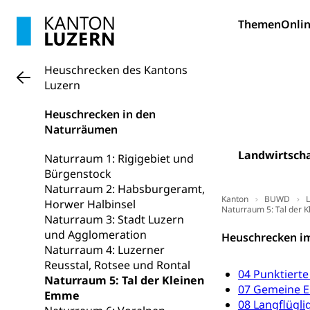
Kantonale S
Stipendien un
Gesundheits
Themen
Onlin
Sonderschul
Studienbeihilfe
Heilpädagogi
Stipendien U
Universität
Heuschrecken des Kantons
Luzern
Fachstelle St
Technische Hoch
Hochschulbildung
Finanzielle 
Heuschrecken in den
Hochschule Luze
Naturräumen
(Dachorganisati
Landwirtscha
Naturraum 1: Rigigebiet und
swissunivers
Vorschule
Bürgenstock
Kindergarten, Ki
Naturraum 2: Habsburgeramt,
Kanton
BUWD
L
Horwer Halbinsel
Naturraum 5: Tal der 
Kinderbetre
Naturraum 3: Stadt Luzern
und Agglomeration
Frühe Förde
Heuschrecken im
Gesundheit und 
Naturraum 4: Luzerner
Reusstal, Rotsee und Rontal
04 Punktierte
Konsumenten
Naturraum 5: Tal der Kleinen
07 Gemeine E
Emme
Konsumentenrech
08 Langflügl