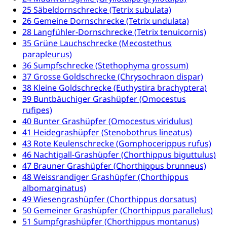
Trinkwasser
Prävention
25 Säbeldornschrecke (Tetrix subulata)
Kranken- und Unfallversicherung
Lebensmittel
Gesundheitsvorsorge, Wellness, Unfallverhütung,
26 Gemeine Dornschrecke (Tetrix undulata)
Suchtprävention, Alkoholprävention,
28 Langfühler-Dornschrecke (Tetrix tenuicornis)
Tabakprävention, Primärprävention,
35 Grüne Lauchschrecke (Mecostethus
Sekundärprävention, Tertiärprävention
parapleurus)
36 Sumpfschrecke (Stethophyma grossum)
Darmkrebsvorsorge
Soziale Sicherheit
37 Grosse Goldschrecke (Chrysochraon dispar)
Kantonales Tabakpräventionsprogramm
Sozialversicherungen, Sozialpolitik,
38 Kleine Goldschrecke (Euthystira brachyptera)
Arbeitslosenversicherung,
39 Buntbäuchiger Grashüpfer (Omocestus
Gesundheitsförderung
Mutterschaftsversicherung, Krankenversicherung,
rufipes)
Unfallversicherung, Invalidenversicherung,
40 Bunter Grashüpfer (Omocestus viridulus)
Prävention (Polizei)
Sozialhilfe
41 Heidegrashüpfer (Stenobothrus lineatus)
Suchtprävention
43 Rote Keulenschrecke (Gomphocerippus rufus)
Kranken- und Unfallversicherung
Sucht und Drogen
46 Nachtigall-Grashüpfer (Chorthippus biguttulus)
Gesundheitsversorgung
(gruezi.lu.ch)
Drogenabhängigkeit, Drogensucht,
47 Brauner Grashüpfer (Chorthippus brunneus)
Medikamentenabhängigkeit,
Krankenversicherung (WAS Luzern)
48 Weissrandiger Grashüpfer (Chorthippus
Arzneimittelabhängigkeit, Suchtkrankheit,
albomarginatus)
Existenzsicherung - Sozialhilfe
Drogenabhängige, Drogensüchtige,
49 Wiesengrashüpfer (Chorthippus dorsatus)
Betäubungsmittel, Suchtmittel, Psychopharmaka
Soziales und Gesellschaft (Dienststelle)
50 Gemeiner Grashüpfer (Chorthippus parallelus)
51 Sumpfgrashüpfer (Chorthippus montanus)
Fachstelle Sucht Region Luzern
Gesundheitsversorgung