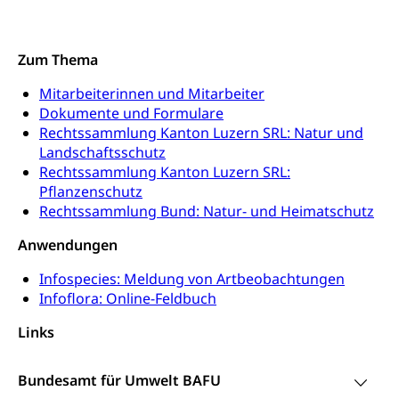
Opferhilfe
Drogen (Polizei)
Gesundheitsversorgung, Spital, Pflegeinitiative,
Arbeitslosenversicherung (WAS Luzern)
Ambulant vor stationär, AVOS, Patientendossier
Sucht
Zum Thema
Invalidenversicherung (WAS Luzern)
Gesundheitsversorgung
AHV / IV
Soziale Sicherheit
Mitarbeiterinnen und Mitarbeiter
Altersrente, Invalidenrente, Witwenrente,
Dokumente und Formulare
Sozialversicherung, Vorsorgeeinrichtung,
Rechtssammlung Kanton Luzern SRL: Natur und
Pensionskasse, erste Säule, zweite Säule, dritte
Landschaftsschutz
Säule, Hilflosenentschädigung,
Rechtssammlung Kanton Luzern SRL:
Ergänzungsleistungen, Altersvorsorge,
Pflanzenschutz
Todesfallversicherung
Rechtssammlung Bund: Natur- und Heimatschutz
Hilfslosenentschädigung (WAS Luzern)
Behinderung
Anwendungen
AHV-Hinterlassenenrente (WAS Luzern)
Körperbehinderung, körperliche Behinderung,
Infospecies: Meldung von Artbeobachtungen
geistige Behinderung, psychische Behinderung,
AHV-Beiträge (WAS Luzern)
Infoflora: Online-Feldbuch
Erwerbsunfähigkeit, Behinderte
Informationsstelle AHV/IV
Links
Inklusion im Sport
Ergänzungsleistungen (EL) (WAS Luzern)
Menschen mit Behinderungen
Kultur und Medien
Bundesamt für Umwelt BAFU
AHV-Altersrente (WAS Luzern)