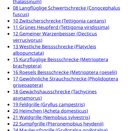
thalassinum)
Freiwilliges Kindergarten Jahr
Gesundheit und Soziales
08 Langflüglige Schwertschrecke (Conocephalus
Frühe Sprachförderung
fuscus)
Konsumentenschutz
10 Zwitscherschrecke (Tettigonia cantans)
Kindergarten & Basisstufe
11 Grünes Heupferd (Tettigonia viridissima)
Konsumentenrechte, Produktsicherheit,
Frühe Förderung
12 Gemeiner Warzenbeisser (Decticus
Preisüberwachung, Preisüberwacher,
verrucivorus)
Konsumentenorganisation, parallele Einfuhr,
13 Westliche Beissschrecke (Platycleis
regionale Erschöpfung, nationale Erschöpfung,
internationale Erschöpfung, Preisabsprache, Kartell,
albopunctata)
Cassis-deDijon-Prinzip
15 Kurzflüglige Beissschrecke (Metrioptera
brachyptera)
Lebensmittelkontrolle und
Krankenversicherung
16 Roesels Beissschrecke (Metrioptera roeselii)
Verbraucherschutz
17 Gewöhnliche Strauchschrecke (Pholidoptera
Unfallversicherung, Berufsunfallversicherung,
griseoaptera)
Krankheit, Unfall, Prämienverbilligung,
18 Gewächshausschrecke (Tachycines
Krankenkasse
asynamorus)
Krankenversicherung (WAS Luzern)
Lebensmittelsicherheit
19 Feldgrille (Gryllus campestris)
20 Heimchen (Acheta domesticus)
Prämienverbilligung (WAS Luzern)
sichere Lebensmittel, Lebensmittelkontrolle,
21 Waldgrille (Nemobius sylvestris)
Lebensmittelhygiene, Produktesicherheit
22 Sumpfgrille (Pteronemobius heydenii)
Obligatorische Krankenversicherung (WAS
24 Maulwurfsgrille (Gryllotalpa gryllotalpa)
Luzern)