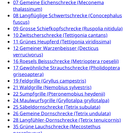
Universität Luzern
Kindergarten, Kinderkrippe, Krippe, Kinderhort,
07 Gemeine Eichenschrecke (Meconema
Kindertagesstätte, Spielgruppe, Tagesmutter,
thalassinum)
Schulliste
Fachstelle Hochschulbildung
Freiwilliges Kindergarten Jahr
08 Langflüglige Schwertschrecke (Conocephalus
Heilpädagogische Schulen
fuscus)
Kinderbetreuung
09 Grosse Schiefkopfschrecke (Ruspolia nitidula)
Freiwilliger Schulsport
10 Zwitscherschrecke (Tettigonia cantans)
Freiwilliges Kindergarten Jahr
Gesundheit und Soziales
11 Grünes Heupferd (Tettigonia viridissima)
Frühe Sprachförderung
12 Gemeiner Warzenbeisser (Decticus
Konsumentenschutz
verrucivorus)
Kindergarten & Basisstufe
16 Roesels Beissschrecke (Metrioptera roeselii)
Konsumentenrechte, Produktsicherheit,
Frühe Förderung
17 Gewöhnliche Strauchschrecke (Pholidoptera
Preisüberwachung, Preisüberwacher,
Konsumentenorganisation, parallele Einfuhr,
griseoaptera)
regionale Erschöpfung, nationale Erschöpfung,
19 Feldgrille (Gryllus campestris)
internationale Erschöpfung, Preisabsprache, Kartell,
21 Waldgrille (Nemobius sylvestris)
Cassis-deDijon-Prinzip
22 Sumpfgrille (Pteronemobius heydenii)
24 Maulwurfsgrille (Gryllotalpa gryllotalpa)
Lebensmittelkontrolle und
Krankenversicherung
25 Säbeldornschrecke (Tetrix subulata)
Verbraucherschutz
26 Gemeine Dornschrecke (Tetrix undulata)
Unfallversicherung, Berufsunfallversicherung,
Krankheit, Unfall, Prämienverbilligung,
28 Langfühler-Dornschrecke (Tetrix tenuicornis)
Krankenkasse
35 Grüne Lauchschrecke (Mecostethus