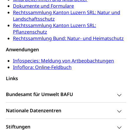
Medikamentenabhängigkeit,
Krankenversicherung (WAS Luzern)
Dokumente und Formulare
Arzneimittelabhängigkeit, Suchtkrankheit,
Existenzsicherung - Sozialhilfe
Drogenabhängige, Drogensüchtige,
Rechtssammlung Kanton Luzern SRL: Natur und
Betäubungsmittel, Suchtmittel, Psychopharmaka
Landschaftsschutz
Soziales und Gesellschaft (Dienststelle)
Rechtssammlung Kanton Luzern SRL:
Fachstelle Sucht Region Luzern
Gesundheitsversorgung
Opferhilfe
Pflanzenschutz
Rechtssammlung Bund: Natur- und Heimatschutz
Drogen (Polizei)
Gesundheitsversorgung, Spital, Pflegeinitiative,
Arbeitslosenversicherung (WAS Luzern)
Ambulant vor stationär, AVOS, Patientendossier
Anwendungen
Sucht
Invalidenversicherung (WAS Luzern)
Gesundheitsversorgung
AHV / IV
Infospecies: Meldung von Artbeobachtungen
Soziale Sicherheit
Infoflora: Online-Feldbuch
Altersrente, Invalidenrente, Witwenrente,
Sozialversicherung, Vorsorgeeinrichtung,
Links
Pensionskasse, erste Säule, zweite Säule, dritte
Säule, Hilflosenentschädigung,
Ergänzungsleistungen, Altersvorsorge,
Bundesamt für Umwelt BAFU
Todesfallversicherung
Hilfslosenentschädigung (WAS Luzern)
Behinderung
Nationale Datenzentren
AHV-Hinterlassenenrente (WAS Luzern)
Körperbehinderung, körperliche Behinderung,
geistige Behinderung, psychische Behinderung,
Stiftungen
AHV-Beiträge (WAS Luzern)
Erwerbsunfähigkeit, Behinderte