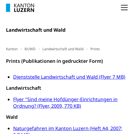
Dienststelle Steuern - Wissenswertes
Na
AHV-Altersrente (WAS Luzern)
Selbständige (WAS Luzern)
LUPK - Luzerner Pensionskasse
Bildung und Forschung
Landwirtschaft und Wald
Altersvorsorge (gruezi.lu.ch)
Wissenschaftsförderung
Forschungsförderung, Wissenschaftsmarketing,
Kanton
BUWD
Landwirtschaft und Wald
Prints
Wissenschaft, Forschung, Entwicklung, Projekte
Prints (Publikationen in gedruckter Form)
Pilotprojekte Klima
Erwachsenenbildung und Weiterbildung
Dienststelle Landwirtschaft und Wald (Flyer 7 MB)
Innovative Projekte Landwirtschaft und
Umschulung, zweiter Bildungsweg,
Nachdiplomstudium, Zusatzlehre, Höhere
Wald
Landwirtschaft
Berufsbildung, Berufsmatura nach Lehre,
Projektförderung Universität Luzern unilu
Neuorientierung, Grundkompetenzen,
Flyer "Sind meine Hofdünger-Einrichtungen in
Berufsberatung, Standortbestimmung,
Ordnung? (Flyer, 2009, 770 KB)
Studienberatung, Beratung und Unterstützung,
Berufsabschluss für Erwachsene
Wald
Erwachsenenmatura
Berufliche Grundbildung
Naturgefahren im Kanton Luzern (Heft A4, 2007;