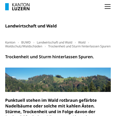
Pensionskasse, erste Säule, zweite Säule, dritte
Säule, Hilflosenentschädigung,
Na
Ergänzungsleistungen, Altersvorsorge,
Todesfallversicherung
Landwirtschaft und Wald
Hilfslosenentschädigung (WAS Luzern)
Behinderung
AHV-Hinterlassenenrente (WAS Luzern)
Körperbehinderung, körperliche Behinderung,
geistige Behinderung, psychische Behinderung,
Kanton
BUWD
Landwirtschaft und Wald
Wald
AHV-Beiträge (WAS Luzern)
Erwerbsunfähigkeit, Behinderte
Waldschutz/Waldschäden
Trockenheit und Sturm hinterlassen Spuren
Informationsstelle AHV/IV
Inklusion im Sport
Trockenheit und Sturm hinterlassen Spuren.
Ergänzungsleistungen (EL) (WAS Luzern)
Menschen mit Behinderungen
Kultur und Medien
AHV-Altersrente (WAS Luzern)
IV-Leistungen (WAS Luzern)
Archive und Bibliotheken
Bücher, Bundesarchiv, Landesbibliothek
Staatsarchiv Luzern
Kulturelle Einrichtungen
Punktuell stehen im Wald rotbraun gefärbte
Nadelbäume oder solche mit kahlen Ästen.
Zentral- und Hochschulbibliothek
Museen, Theater, Bibliotheken
Stürme, Trockenheit und in Folge davon der