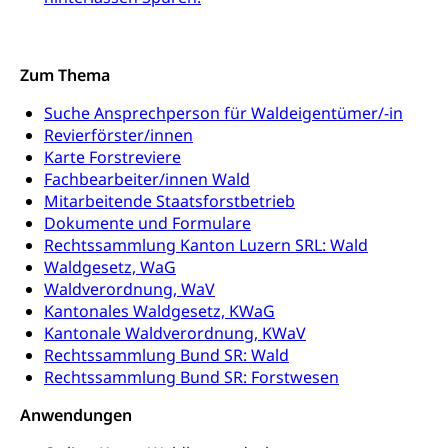
Kantonaler Führungsstab
Polizei
Zum Thema
Ordnungskräfte, Sicherheit, öffentliche Ordnung
Suche Ansprechperson für Waldeigentümer/-in
Polizei
Versorgung
Revierförster/innen
Vorratshaltung, Vorrat
Karte Forstreviere
Fachbearbeiter/innen Wald
Wasserversorgung
Waffen
Mitarbeitende Staatsforstbetrieb
Dokumente und Formulare
Waffenerwerbsschein, Waffenschein, Waffenbüro,
Rechtssammlung Kanton Luzern SRL: Wald
Waffentragen, Selbstverteidigung
Waldgesetz, WaG
Waldverordnung, WaV
Waffen, Sprengstoffe und Pyrotechnik
Zivildienst
Kantonales Waldgesetz, KWaG
Militärdienst
Kantonale Waldverordnung, KWaV
Rechtssammlung Bund SR: Wald
Bundesamt für Zivildienst ZIVI
Zivilschutz
Rechtssammlung Bund SR: Forstwesen
Erwerbsausfallentschädigung (WAS Luzern)
Schutzdienstpflicht, Schutzraum,
Anwendungen
Schutzraumbaupflicht