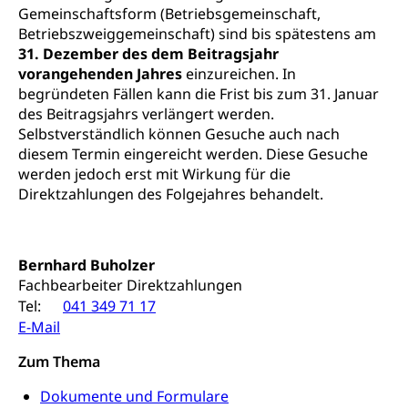
Gemeinschaftsform (Betriebsgemeinschaft,
Betreuungsangebote
Universität Luzern
Kindergarten, Kinderkrippe, Krippe, Kinderhort,
Betriebszweiggemeinschaft) sind bis spätestens am
Kindertagesstätte, Spielgruppe, Tagesmutter,
Schulliste
31. Dezember des dem Beitragsjahr
Fachstelle Hochschulbildung
Freiwilliges Kindergarten Jahr
vorangehenden Jahres
einzureichen. In
Heilpädagogische Schulen
begründeten Fällen kann die Frist bis zum 31. Januar
Kinderbetreuung
Freiwilliger Schulsport
des Beitragsjahrs verlängert werden.
Freiwilliges Kindergarten Jahr
Selbstverständlich können Gesuche auch nach
Gesundheit und Soziales
diesem Termin eingereicht werden. Diese Gesuche
Frühe Sprachförderung
werden jedoch erst mit Wirkung für die
Konsumentenschutz
Kindergarten & Basisstufe
Direktzahlungen des Folgejahres behandelt.
Konsumentenrechte, Produktsicherheit,
Frühe Förderung
Preisüberwachung, Preisüberwacher,
Konsumentenorganisation, parallele Einfuhr,
Bernhard Buholzer
regionale Erschöpfung, nationale Erschöpfung,
internationale Erschöpfung, Preisabsprache, Kartell,
Fachbearbeiter Direktzahlungen
Cassis-deDijon-Prinzip
Tel:
041 349 71 17
E-Mail
Lebensmittelkontrolle und
Krankenversicherung
Verbraucherschutz
Zum Thema
Unfallversicherung, Berufsunfallversicherung,
Krankheit, Unfall, Prämienverbilligung,
Dokumente und Formulare
Krankenkasse