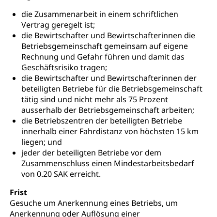
Fach- & Wirtschafts-Mittelschulzentrum FMZ
Schulergänzende Betreuung, Logopädie,
Neuorientierung
BIZ Beratungs- und Informationszentrum
die Zusammenarbeit in einem schriftlichen
Psychomotorik, Schulpsychologie, Schulsozialarbeit,
Gymnasialbildung, Kantonsschulen
für Bildung und Beruf
Vertrag geregelt ist;
Heilpädagogik und Sonderschulen
die Bewirtschafter und Bewirtschafterinnen die
Gymnasien & Fachmittelschulen (beruf.lu.ch)
Berufsmaturität
Betriebsgemeinschaft gemeinsam auf eigene
Kantonale Sportcamps
Stipendien und Darlehen
Studienwahl- und Studienbearatung
Zentrum für Brückenangebote
Rechnung und Gefahr führen und damit das
Primarschule
Studienbeihilfe, Stipendien, Ausbildungsdarlehen
Geschäftsrisiko tragen;
Fachklasse Grafik
die Bewirtschafter und Bewirtschafterinnen der
Sekundarschule
Stipendien Universität Luzern unilu
Universität
Gesundheitsmittelschule
beteiligten Betriebe für die Betriebsgemeinschaft
Schulpflicht
tätig sind und nicht mehr als 75 Prozent
Finanzielle Unterstützung für Ausbildung
Technische Hochschule, Studium,
Informatikmittelschule
ausserhalb der Betriebsgemeinschaft arbeiten;
Hochschulstudium, Universitätsstudium,
Pflege HF oder Studium Pflege FH
Kindergarten & Basisstufe
universitäre Ausbildung, akademische Ausbildung,
die Betriebszentren der beteiligten Betriebe
Wirtschaftsmittelschule
Fachstelle Stipendien (beruf.lu.ch)
Hochschulbildung, Hochschule, universitäre
Förderangebote
innerhalb einer Fahrdistanz von höchsten 15 km
FMS und Vollzeitschulen mit BM
Hochschule, Bachelor, Master, Doktorat,
liegen; und
Studienbeiträge Höhere Berufsbildung
Sonderschulung
Weiterbildung, Forschung, Entwicklung,
jeder der beteiligten Betriebe vor dem
Dienstleistungen, Hochschule Luzern,
Finanzielle Unterstützung Pädagogische
Musikschulen
Zusammenschluss einen Mindestarbeitsbedarf
Fachhochschule Zentralschweiz, HSLU,
Hochschule PHLU
von 0.20 SAK erreicht.
Pädagogische Hochschule Luzern, PH Luzern, UniLU,
Schulferien
swissuniversities (Dachorganisation der Schweizer
Stipendien Hochschule Luzern hslu
Frist
Hochschulen)
Früherziehung
Gesuche um Anerkennung eines Betriebs, um
Schuldienste
swissuniversities
Anerkennung oder Auflösung einer
Vorschule