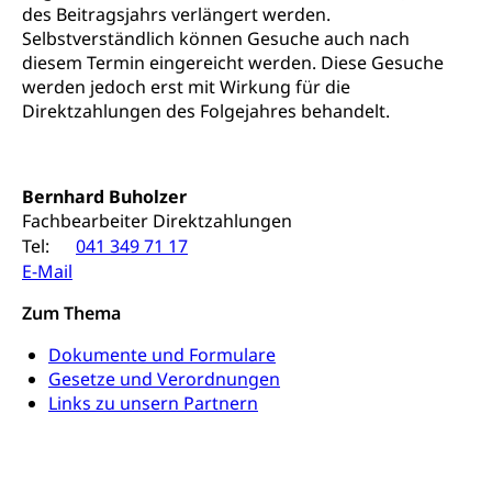
Fachhochschule Zentralschweiz, HSLU,
des Beitragsjahrs verlängert werden.
Hochschule PHLU
Pädagogische Hochschule Luzern, PH Luzern, UniLU,
Schulferien
Selbstverständlich können Gesuche auch nach
swissuniversities (Dachorganisation der Schweizer
Stipendien Hochschule Luzern hslu
diesem Termin eingereicht werden. Diese Gesuche
Hochschulen)
Früherziehung
werden jedoch erst mit Wirkung für die
Schuldienste
Direktzahlungen des Folgejahres behandelt.
swissuniversities
Vorschule
Betreuungsangebote
Universität Luzern
Kindergarten, Kinderkrippe, Krippe, Kinderhort,
Kindertagesstätte, Spielgruppe, Tagesmutter,
Schulliste
Fachstelle Hochschulbildung
Freiwilliges Kindergarten Jahr
Bernhard Buholzer
Fachbearbeiter Direktzahlungen
Heilpädagogische Schulen
Kinderbetreuung
Tel:
041 349 71 17
Freiwilliger Schulsport
E-Mail
Freiwilliges Kindergarten Jahr
Gesundheit und Soziales
Zum Thema
Frühe Sprachförderung
Konsumentenschutz
Kindergarten & Basisstufe
Dokumente und Formulare
Gesetze und Verordnungen
Konsumentenrechte, Produktsicherheit,
Frühe Förderung
Preisüberwachung, Preisüberwacher,
Links zu unsern Partnern
Konsumentenorganisation, parallele Einfuhr,
regionale Erschöpfung, nationale Erschöpfung,
internationale Erschöpfung, Preisabsprache, Kartell,
Cassis-deDijon-Prinzip