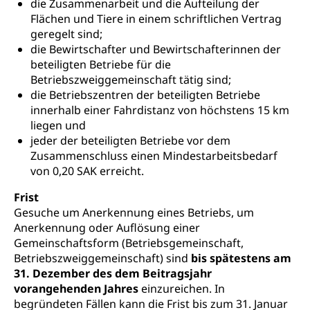
Hochschule Luzern HSLU
Schnupperlehre & Lehrstellensuche
die Zusammenarbeit und die Aufteilung der
Vollzeitschulen mit BM
Flächen und Tiere in einem schriftlichen Vertrag
Berufsabschluss für Erwachsene
Pädagogische Hochschule Luzern, PH Luzern
Beruf & Weiterbildung (beruf.lu.ch)
geregelt sind;
Berufsbildung / Mittelschulen (gruezi.lu.ch)
Obligatorische Schulzeit
Höhere Bildung (hflu.ch)
Höhere Fachschule Luzern HFLU
Berufslehre (beruf.lu.ch)
die Bewirtschafter und Bewirtschafterinnen der
Fachklasse Grafik (fachklassegrafik.ch)
Schulpflicht, Schulobligatorium, Primarschule,
beteiligten Betriebe für die
Beratung & Unterstützung
Fachstelle Berufsbildung
Sekundarschule, Schulferien, Tagesschule,
Betriebszweiggemeinschaft tätig sind;
Fach- & Wirtschafts-Mittelschulzentrum FMZ
Schulergänzende Betreuung, Logopädie,
Neuorientierung
die Betriebszentren der beteiligten Betriebe
BIZ Beratungs- und Informationszentrum
Psychomotorik, Schulpsychologie, Schulsozialarbeit,
Gymnasialbildung, Kantonsschulen
innerhalb einer Fahrdistanz von höchstens 15 km
für Bildung und Beruf
Heilpädagogik und Sonderschulen
liegen und
Gymnasien & Fachmittelschulen (beruf.lu.ch)
Berufsmaturität
jeder der beteiligten Betriebe vor dem
Kantonale Sportcamps
Stipendien und Darlehen
Zusammenschluss einen Mindestarbeitsbedarf
Studienwahl- und Studienbearatung
Zentrum für Brückenangebote
Primarschule
Studienbeihilfe, Stipendien, Ausbildungsdarlehen
von 0,20 SAK erreicht.
Fachklasse Grafik
Sekundarschule
Frist
Stipendien Universität Luzern unilu
Universität
Gesundheitsmittelschule
Gesuche um Anerkennung eines Betriebs, um
Schulpflicht
Finanzielle Unterstützung für Ausbildung
Technische Hochschule, Studium,
Informatikmittelschule
Anerkennung oder Auflösung einer
Hochschulstudium, Universitätsstudium,
Pflege HF oder Studium Pflege FH
Kindergarten & Basisstufe
Gemeinschaftsform (Betriebsgemeinschaft,
universitäre Ausbildung, akademische Ausbildung,
Wirtschaftsmittelschule
Betriebszweiggemeinschaft) sind
bis spätestens am
Fachstelle Stipendien (beruf.lu.ch)
Hochschulbildung, Hochschule, universitäre
Förderangebote
31. Dezember des dem Beitragsjahr
FMS und Vollzeitschulen mit BM
Hochschule, Bachelor, Master, Doktorat,
Studienbeiträge Höhere Berufsbildung
Sonderschulung
Weiterbildung, Forschung, Entwicklung,
vorangehenden Jahres
einzureichen. In
Dienstleistungen, Hochschule Luzern,
begründeten Fällen kann die Frist bis zum 31. Januar
Finanzielle Unterstützung Pädagogische
Musikschulen