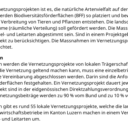
etzungsprojekten ist es, die natürliche Artenvielfalt auf d
nderkrippe, Krippe, Kinderhort, Kindertagesstätte, Spielgruppe, Ta
erden Biodiversitätsförderflächen (BFF) so platziert und b
uung
Freiwilliges Kindergarten Jahr
Frühe Sprachförd
Verbreitung von Tieren und Pflanzen entstehen. Die lands
ume (räumliche Verteilung) soll gefördert werden. Die Ma
rung
Soziales
- und Leitarten abgestimmt sein. Sind in einem Projektgeb
ekt zu berücksichtigen. Die Massnahmen im Vernetzungspro
chtet.
schutz
te, Produktsicherheit, Preisüberwachung, Preisüberwacher, Konsu
en
ionale Erschöpfung, internationale Erschöpfung, Preisabsprache, K
n werden die Vernetzungsprojekte von lokalen Trägerschaf
 die Vernetzung geltend machen kann, muss eine einzelbetr
kontrolle und Verbraucherschutz
cherung
e Vereinbarung abgeschlossen werden. Darin sind die Anfor
rderflächen festgehalten. Ein Vernetzungsprojekt dauert jew
ng, Berufsunfallversicherung, Krankheit, Unfall, Prämienverbillig
ekt sind in der eidgenössischen Direktzahlungsverordnung
Vernetzungsbeiträge werden zu 90 % vom Bund und zu 10 
cherung (WAS Luzern)
Prämienverbilligung (WAS Luzern
icherheit
he Krankenversicherung (WAS Luzern)
Kranken- und Unf
 gibt es rund 55 lokale Vernetzungsprojekte, welche die la
ttel, Lebensmittelkontrolle, Lebensmittelhygiene, Produktesicherh
andwirtschaftsbetriebe im Kanton Luzern machen in einem 
Lebensmittel
- und Leitarten um.