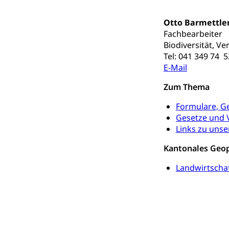
Gesundheitsvors
Sekundärprävent
Otto Barmettle
Darmkrebsvo
Soziale Sicher
Fachbearbeiter
Biodiversität, V
Suchtpräven
Sozialversicheru
Tel: 041 349 74 5
Invalidenversich
E-Mail
Kranken- und 
Sucht und Dr
Zum Thema
Soziales und 
Drogenabhängigk
Formulare, G
Drogensüchtige,
Invalidenver
Gesetze und
Links zu unse
Fachstelle S
Gesundheitsv
Kantonales Geop
Gesundheitsverso
Landwirtscha
Gesundheits
AHV / IV
Altersrente, Inv
Hilflosenentsch
Hilfslosenen
Behinderung