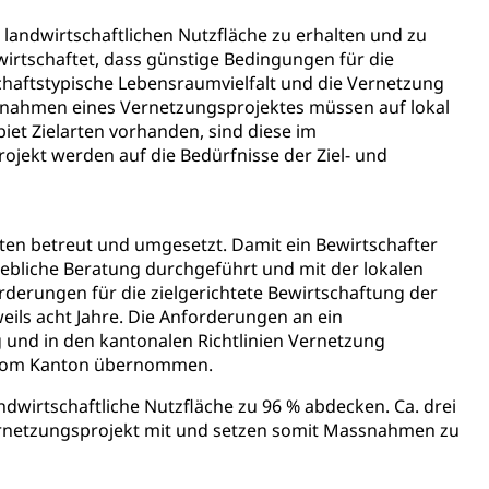
er landwirtschaftlichen Nutzfläche zu erhalten und zu
gesmutter, Freiwilliges Kindergarten Jahr
ewirtschaftet, dass günstige Bedingungen für die
erung
Kindergarten & Basisstufe
chaftstypische Lebensraumvielfalt und die Vernetzung
ssnahmen eines Vernetzungsprojektes müssen auf lokal
iet Zielarten vorhanden, sind diese im
jekt werden auf die Bedürfnisse der Ziel- und
mentenorganisation, parallele Einfuhr, regionale
artell, Cassis-deDijon-Prinzip
ten betreut und umgesetzt. Damit ein Bewirtschafter
iebliche Beratung durchgeführt und mit der lokalen
derungen für die zielgerichtete Bewirtschaftung der
eils acht Jahre. Die Anforderungen an ein
ung, Krankenkasse
 und in den kantonalen Richtlinien Vernetzung
% vom Kanton übernommen.
)
allversicherung
ndwirtschaftliche Nutzfläche zu 96 % abdecken. Ca. drei
eit
Vernetzungsprojekt mit und setzen somit Massnahmen zu