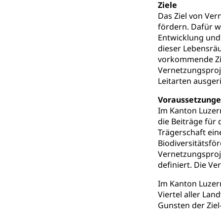
Ziele
Das Ziel von Vern
Kindergarten, Ki
fördern. Dafür w
Kinderbetre
Entwicklung und 
dieser Lebensrä
Frühe Förde
Gesundheit und 
vorkommende Ziel
Vernetzungsproj
Leitarten ausgeri
Konsumenten
Konsumentenrech
Voraussetzung
Erschöpfung, nat
Im Kanton Luzer
die Beiträge für
Lebensmittel
Krankenversi
Trägerschaft ein
Biodiversitätsfö
Unfallversicheru
Vernetzungsproj
definiert. Die 
Krankenversi
Lebensmittels
Obligatorisc
Im Kanton Luzern
sichere Lebensmi
Viertel aller L
Trinkwasser
Gunsten der Ziel
Prävention