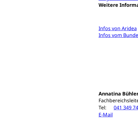
Weitere Inform
Schiene und öf
Schienenverkehr,
Infos von Aridea
Verkehrsver
Schifffahrt
Infos vom Bunde
Schiffsverkehr, B
Schifffahrt 
Strasse
Autoverkehr, La
Individualverkeh
zentras (Bet
Annatina Bühle
Fachbereichsleit
Persönliches
Tel:
041 349 74
E-Mail
Zivilstand
Geburt, Heirat, E