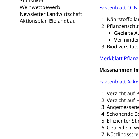
Statistiken
Darmkrebsvo
Soziale Sicher
Weinwettbewerb
Faktenblatt ÖLN 
Newsletter Landwirtschaft
Suchtpräven
Sozialversicheru
Nährstoffbila
Aktionsplan Biolandbau
Invalidenversich
Pflanzenschut
Gezielte 
Kranken- und 
Sucht und Dr
Verminde
Soziales und 
Drogenabhängigk
Biodiversität
Drogensüchtige,
Invalidenver
Merkblatt Pflan
Fachstelle S
Gesundheitsv
Massnahmen im
Gesundheitsverso
Faktenblatt Ack
Gesundheits
AHV / IV
Verzicht auf 
Altersrente, Inv
Verzicht auf 
Hilflosenentsch
Angemessene
Schonende B
Hilfslosenen
Behinderung
Effizienter St
Getreide in w
Informations
Körperbehinderu
Nützlingsstre