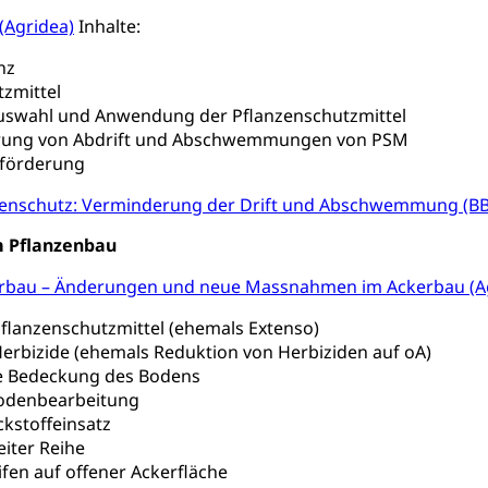
rsorge
Kantonales Tabakpräventionsprogramm
Gesu
heit
(Agridea)
Inhalte:
tion
Gesundheitsversorgung
ngen, Sozialpolitik, Arbeitslosenversicherung, Mutterschaftsvers
nz
erung, Sozialhilfe
zmittel
Auswahl und Anwendung der Pflanzenschutzmittel
Unfallversicherung (gruezi.lu.ch)
Krankenversicherung 
ogen
rung von Abdrift und Abschwemmungen von PSM
Gesellschaft (Dienststelle)
Opferhilfe
Arbeitslosenver
eit, Drogensucht, Medikamentenabhängigkeit, Arzneimittelabhän
sförderung
 Betäubungsmittel, Suchtmittel, Psychopharmaka
sicherung (WAS Luzern)
Soziale Sicherheit
zenschutz: Verminderung der Drift und Abschwemmung (B
ucht Region Luzern
Drogen (Polizei)
Sucht
ersorgung
 Pflanzenbau
rgung, Spital, Pflegeinitiative, Ambulant vor stationär, AVOS, Pat
erbau – Änderungen und neue Massnahmen im Ackerbau (A
versorgung
Pflanzenschutzmittel (ehemals Extenso)
alidenrente, Witwenrente, Sozialversicherung, Vorsorgeeinrichtung, 
Herbizide (ehemals Reduktion von Herbiziden auf oA)
ädigung, Ergänzungsleistungen, Altersvorsorge, Todesfallversiche
 Bedeckung des Bodens
odenbearbeitung
tschädigung (WAS Luzern)
AHV-Hinterlassenenrente (WA
ickstoffeinsatz
eiter Reihe
stelle AHV/IV
Ergänzungsleistungen (EL) (WAS Luzern)
ng, körperliche Behinderung, geistige Behinderung, psychische 
ifen auf offener Ackerfläche