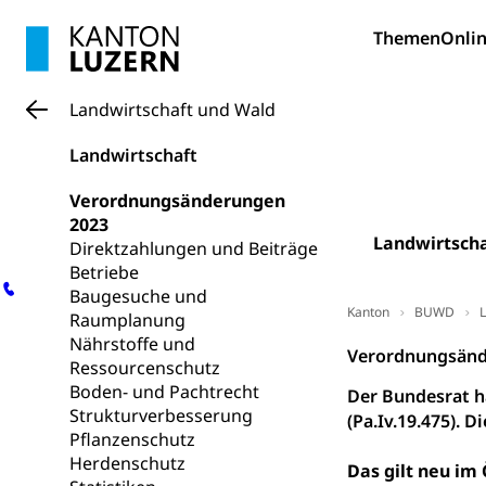
Kinderbetre
Themen
Onlin
Frühe Förde
Gesundheit und 
Landwirtschaft und Wald
Konsumenten
Landwirtschaft
Konsumentenrech
Erschöpfung, nat
Verordnungsänderungen
2023
Lebensmittel
Krankenversi
Landwirtscha
Direktzahlungen und Beiträge
Betriebe
Unfallversicheru
Baugesuche und
Kanton
BUWD
L
Krankenversi
Raumplanung
Lebensmittels
Nährstoffe und
Obligatorisc
Verordnungsänd
sichere Lebensmi
Ressourcenschutz
Boden- und Pachtrecht
Der Bundesrat h
Trinkwasser
Prävention
Strukturverbesserung
(Pa.Iv.19.475).
Pflanzenschutz
Gesundheitsvors
Sekundärprävent
Herdenschutz
Das gilt neu im