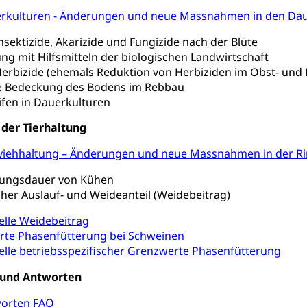
n (WAS Luzern)
 Sport
Menschen mit Behinderungen
erkulturen - Änderungen und neue Massnahmen in den Da
en
Insektizide, Akarizide und Fungizide nach der Blüte
ng mit Hilfsmitteln der biologischen Landwirtschaft
ibliotheken
Herbizide (ehemals Reduktion von Herbiziden im Obst- und
 Bedeckung des Bodens im Rebbau
rchiv, Landesbibliothek
ifen in Dauerkulturen
 Luzern
Zentral- und Hochschulbibliothek
Archiv der 
richtungen
der Tierhaltung
, Bibliotheken
dviehhaltung – Änderungen und neue Massnahmen in der Ri
Kultur
Kunst & Kultur (Luzern Tourismus)
ng
zungsdauer von Kühen
er Auslauf- und Weideanteil (Weidebeitrag)
prachförderung, Denkmalpflege, kulturelles Angebot, Kulturerbe, k
urausschreibungen, Kulturpreis, Werkbeitrag, Produktionsbeitrag
lle Weidebeitrag
usik, Entwicklung, Programmbeiträge, Filmförderung, Regionale F
erte Phasenfütterung bei Schweinen
r, Kulturgesuche, Kulturvermittlung
lle betriebsspezifischer Grenzwerte Phasenfütterung
ung und Vermittlung
Angebote für Schulklassen
Zentr
 und Antworten
worten FAQ