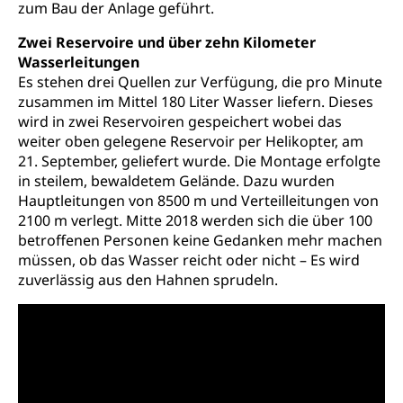
zum Bau der Anlage geführt.
Nachwuchsförderung, Vermittlung, Selektive
Förderung, Kulturausschreibungen, Kulturpreis,
Zwei Reservoire und über zehn Kilometer
Werkbeitrag, Produktionsbeitrag, Recherche,
Wasserleitungen
Bildende Kunst, Angewandte Kunst, Theater/Tanz,
Musik, Entwicklung, Programmbeiträge,
Es stehen drei Quellen zur Verfügung, die pro Minute
Filmförderung, Regionale Förderfonds,
zusammen im Mittel 180 Liter Wasser liefern. Dieses
Werkankäufe, Kunstankäufe, Kunst und Bau, Schule
wird in zwei Reservoiren gespeichert wobei das
und Kultur, Kulturgesuche, Kulturvermittlung
weiter oben gelegene Reservoir per Helikopter, am
21. September, geliefert wurde. Die Montage erfolgte
Kulturförderung und Vermittlung
in steilem, bewaldetem Gelände. Dazu wurden
Angebote für Schulklassen
Hauptleitungen von 8500 m und Verteilleitungen von
Mobilität
2100 m verlegt. Mitte 2018 werden sich die über 100
Zentralschweizer Filmförderung
betroffenen Personen keine Gedanken mehr machen
Schiene und öffentlicher Verkehr
müssen, ob das Wasser reicht oder nicht – Es wird
zuverlässig aus den Hahnen sprudeln.
Schienenverkehr, Zugverkehr, Bahnverkehr,
Transportmittel, öffentlicher Verkehr
Verkehrsverbund Luzern VVL
Schifffahrt
Öffentlicher Verkehr Luzern Mobil
Schiffsverkehr, Binnenschifffahrt, Seeschifffahrt,
Flussschifffahrt