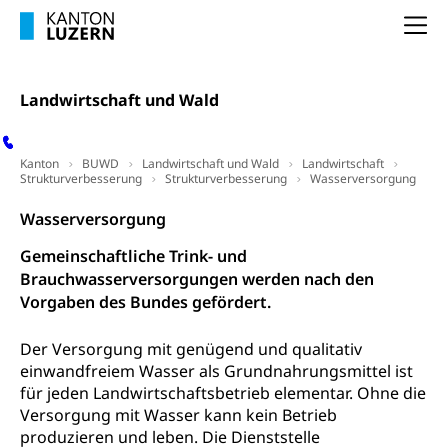
Lebensmittelkontrolle und
Krankenversicherung
Verbraucherschutz
Na
Unfallversicherung, Berufsunfallversicherung,
Krankheit, Unfall, Prämienverbilligung,
Krankenkasse
Landwirtschaft und Wald
Krankenversicherung (WAS Luzern)
Lebensmittelsicherheit
Prämienverbilligung (WAS Luzern)
sichere Lebensmittel, Lebensmittelkontrolle,
Kanton
BUWD
Landwirtschaft und Wald
Landwirtschaft
Lebensmittelhygiene, Produktesicherheit
Strukturverbesserung
Strukturverbesserung
Wasserversorgung
Obligatorische Krankenversicherung (WAS
Luzern)
Trinkwasser
Prävention
Wasserversorgung
Kranken- und Unfallversicherung
Lebensmittel
Gesundheitsvorsorge, Wellness, Unfallverhütung,
Gemeinschaftliche Trink- und
Suchtprävention, Alkoholprävention,
Brauchwasserversorgungen werden nach den
Tabakprävention, Primärprävention,
Vorgaben des Bundes gefördert.
Sekundärprävention, Tertiärprävention
Der Versorgung mit genügend und qualitativ
Darmkrebsvorsorge
Soziale Sicherheit
einwandfreiem Wasser als Grundnahrungsmittel ist
Kantonales Tabakpräventionsprogramm
Sozialversicherungen, Sozialpolitik,
für jeden Landwirtschaftsbetrieb elementar. Ohne die
Arbeitslosenversicherung,
Versorgung mit Wasser kann kein Betrieb
Gesundheitsförderung
Mutterschaftsversicherung, Krankenversicherung,
produzieren und leben. Die Dienststelle
Unfallversicherung, Invalidenversicherung,