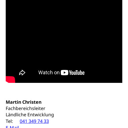
Schifffahrt (Strassenverkehrsamt)
Strasse
Autoverkehr, Lastwagenverkehr, Schwerverkehr,
leistungsabhängige Schwerverkehrsabgabe,
Langsamverkehr, Transportmittel, Auto, Motorrad,
Individualverkehr
zentras (Betrieb und Unterhalt LU, OW, NW,
ZG)
Persönliches
Strassenverkehrsamt
Verkehr und Infrastruktur vif
Zivilstand
Kantonsstrassen
Geburt, Heirat, Ehe, Partnerschaft, Tod,
Zivilstandsamt, Zivilstandsregiste
Zivilstandswesen
Adoption
Martin Christen
Fachbereichsleiter
Adoptivkind, Adoptiveltern, Adoptionsvermittlung,
Adoptionsverfahren, elterliche Gewalt, elterliche
Ländliche Entwicklung
Sorge
Tel:
041 349 74 33
E-Mail