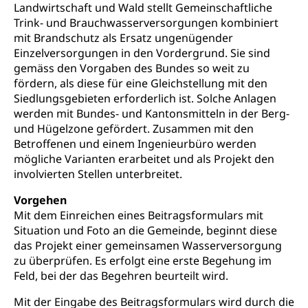
Prävention (Polizei)
Landwirtschaft und Wald stellt Gemeinschaftliche
Sozialhilfe
Trink- und Brauchwasserversorgungen kombiniert
Suchtprävention
Kranken- und Unfallversicherung
mit Brandschutz als Ersatz ungenügender
Sucht und Drogen
Gesundheitsversorgung
(gruezi.lu.ch)
Einzelversorgungen in den Vordergrund. Sie sind
Drogenabhängigkeit, Drogensucht,
gemäss den Vorgaben des Bundes so weit zu
Medikamentenabhängigkeit,
Krankenversicherung (WAS Luzern)
fördern, als diese für eine Gleichstellung mit den
Arzneimittelabhängigkeit, Suchtkrankheit,
Siedlungsgebieten erforderlich ist. Solche Anlagen
Existenzsicherung - Sozialhilfe
Drogenabhängige, Drogensüchtige,
werden mit Bundes- und Kantonsmitteln in der Berg-
Betäubungsmittel, Suchtmittel, Psychopharmaka
Soziales und Gesellschaft (Dienststelle)
und Hügelzone gefördert. Zusammen mit den
Fachstelle Sucht Region Luzern
Betroffenen und einem Ingenieurbüro werden
Gesundheitsversorgung
Opferhilfe
mögliche Varianten erarbeitet und als Projekt den
Drogen (Polizei)
Gesundheitsversorgung, Spital, Pflegeinitiative,
Arbeitslosenversicherung (WAS Luzern)
involvierten Stellen unterbreitet.
Ambulant vor stationär, AVOS, Patientendossier
Sucht
Invalidenversicherung (WAS Luzern)
Vorgehen
Gesundheitsversorgung
AHV / IV
Mit dem Einreichen eines Beitragsformulars mit
Soziale Sicherheit
Situation und Foto an die Gemeinde, beginnt diese
Altersrente, Invalidenrente, Witwenrente,
das Projekt einer gemeinsamen Wasserversorgung
Sozialversicherung, Vorsorgeeinrichtung,
Pensionskasse, erste Säule, zweite Säule, dritte
zu überprüfen. Es erfolgt eine erste Begehung im
Säule, Hilflosenentschädigung,
Feld, bei der das Begehren beurteilt wird.
Ergänzungsleistungen, Altersvorsorge,
Todesfallversicherung
Mit der Eingabe des Beitragsformulars wird durch die