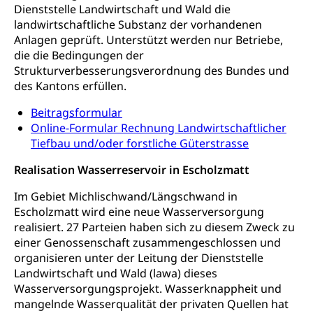
Dienststelle Landwirtschaft und Wald die
Hilfslosenentschädigung (WAS Luzern)
Behinderung
landwirtschaftliche Substanz der vorhandenen
Anlagen geprüft. Unterstützt werden nur Betriebe,
AHV-Hinterlassenenrente (WAS Luzern)
Körperbehinderung, körperliche Behinderung,
die die Bedingungen der
geistige Behinderung, psychische Behinderung,
AHV-Beiträge (WAS Luzern)
Strukturverbesserungsverordnung des Bundes und
Erwerbsunfähigkeit, Behinderte
des Kantons erfüllen.
Informationsstelle AHV/IV
Inklusion im Sport
Beitragsformular
Ergänzungsleistungen (EL) (WAS Luzern)
Menschen mit Behinderungen
Online-Formular Rechnung Landwirtschaftlicher
Kultur und Medien
AHV-Altersrente (WAS Luzern)
Tiefbau und/oder forstliche Güterstrasse
IV-Leistungen (WAS Luzern)
Archive und Bibliotheken
Realisation Wasserreservoir in Escholzmatt
Bücher, Bundesarchiv, Landesbibliothek
Im Gebiet Michlischwand/Längschwand in
Escholzmatt wird eine neue Wasserversorgung
Staatsarchiv Luzern
Kulturelle Einrichtungen
realisiert. 27 Parteien haben sich zu diesem Zweck zu
Zentral- und Hochschulbibliothek
Museen, Theater, Bibliotheken
einer Genossenschaft zusammengeschlossen und
organisieren unter der Leitung der Dienststelle
Archiv der Denkmalpflege
Dienststelle Kultur
Kulturförderung
Landwirtschaft und Wald (lawa) dieses
Wasserversorgungsprojekt. Wasserknappheit und
Kunst & Kultur (Luzern Tourismus)
Kulturpolitik, Sprachförderung, Denkmalpflege,
mangelnde Wasserqualität der privaten Quellen hat
kulturelles Angebot, Kulturerbe, kulturelles Erbe,